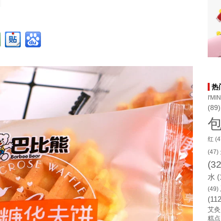
热
I'MI
(89)
红
(4
(47)
(32
水
(
(49)
(112
艾灸
糕点