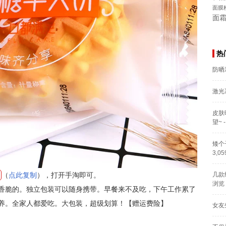
面膜
面
热
防晒
激光
皮肤
望~
-
矮个
3,0
（
点此复制
），打开手淘即可。
几款
浏览
香香脆的。独立包装可以随身携带。早餐来不及吃，下午工作累了
养。全家人都爱吃。大包装，超级划算！【赠运费险】
女友