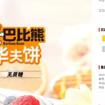
不仅
宝宝
买
最
alvin
教育
何说
同款 