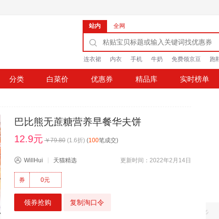
站内
全网
连衣裙
内衣
手机
牛奶
免费领京豆
跑
分类
白菜价
优惠券
精品库
实时榜单
巴比熊无蔗糖营养早餐华夫饼
12.9元
￥
79.80
(
1.6
折)
(
100
笔成交)
WillHui
天猫精选
更新时间：2022年2月14日
券
0元
领券抢购
复制淘口令