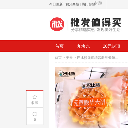
专题
今日更新
|
积分商城
|
热门标签
首页
九块九
20元封顶
首页
>
美食
>
巴比熊无蔗糖营养早餐华夫饼
收藏
0