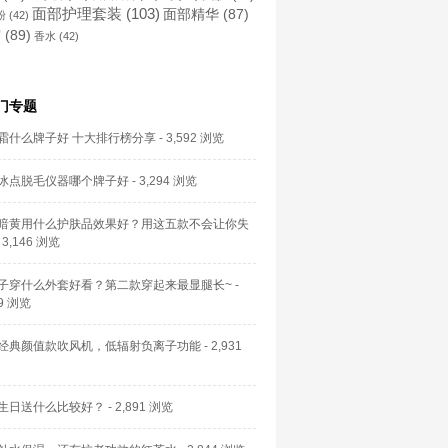
面部护理套装
(103)
面部精华
(87)
粉
(42)
霜
(89)
香水
(42)
门专题
霜什么牌子好 十大排行榜分享
- 3,592 浏览
冰点脱毛仪器哪个牌子好
- 3,294 浏览
暗黄用什么护肤品效果好？用这五款不会让你失
 3,146 浏览
子穿什么外套好看？第二款穿起来最显腿长~
-
59 浏览
经典颜值款吹风机，低辐射负离子功能
- 2,931
生日送什么比较好？
- 2,891 浏览