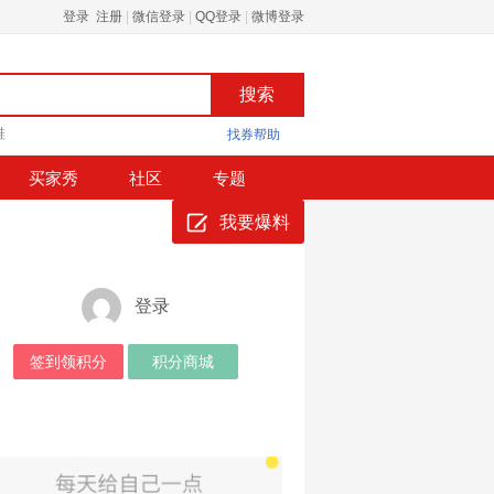
登录 注册
|
微信登录
|
QQ登录
|
微博登录
鞋
找券帮助
买家秀
社区
专题
我要爆料
登录
签到领积分
积分商城