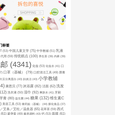
门标签
乳液
中国儿童文学
(75)
NT
(53)
中学教辅
(51)
传统糕点
(100)
代用
(59)
养生茶
(39)
内裤
(39)
包邮
(4341)
化妆
(53)
化妆水
(41)
口
口罩（器械）
(79)
口腔清洁工具
(49)
7)
唇膏
小学教辅
大豆分离蛋白
(43)
妇炎洁
(43)
4)
洗发
康恩贝
(77)
沐浴露
(82)
洁面
(62)
112)
湿巾
(92)
洗衣液
(50)
牙刷
爽肤水
(41)
糖果
(132)
维生素C
牙膏
(80)
益生菌
(44)
)
美容工具
(53)
膏药贴（器械）
(44)
膨化食品
(37)
／艾条／艾柱／温灸器
(65)
花草茶
(59)
西式
(61)
避孕套
(49)
钙
(53)
面膜
(61)
酱类调料
(43)