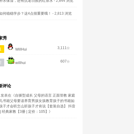
补水保湿，还有抗老功效的红茶水
- 2,844 浏览
如何稳稳学步？这4点很重要哦！
- 2,813 浏览
家秀
3,111
分
1
WillHui
607
分
2
willhui
新评论
发表在《
自驱型成长 父母的语言 正面管教 家庭
儿书籍父母要读养育男孩女孩教育孩子的书籍如
孩子才会听怎么听孩子才肯说【套装自选】 抖音
| 经典家教【3册 | 定价：105】
》