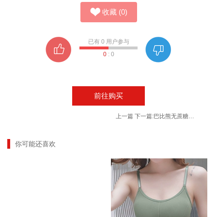
收藏
(
0
)
已有
0
用户参与
0
:
0
前往购买
上一篇
下一篇:
巴比熊无蔗糖营养早餐华夫饼
你可能还喜欢