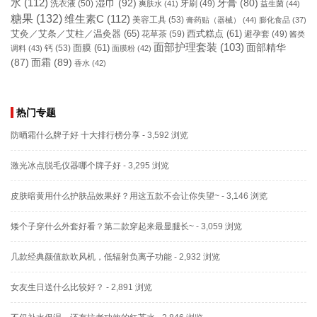
水
(112)
湿巾
(92)
牙膏
(80)
洗衣液
(50)
牙刷
(49)
爽肤水
(41)
益生菌
(44)
糖果
(132)
维生素C
(112)
美容工具
(53)
膏药贴（器械）
(44)
膨化食品
(37)
艾灸／艾条／艾柱／温灸器
(65)
花草茶
(59)
西式糕点
(61)
避孕套
(49)
酱类
面部护理套装
(103)
面部精华
钙
(53)
面膜
(61)
调料
(43)
面膜粉
(42)
(87)
面霜
(89)
香水
(42)
热门专题
防晒霜什么牌子好 十大排行榜分享
- 3,592 浏览
激光冰点脱毛仪器哪个牌子好
- 3,295 浏览
皮肤暗黄用什么护肤品效果好？用这五款不会让你失望~
- 3,146 浏览
矮个子穿什么外套好看？第二款穿起来最显腿长~
- 3,059 浏览
几款经典颜值款吹风机，低辐射负离子功能
- 2,932 浏览
女友生日送什么比较好？
- 2,891 浏览