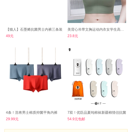
【猫人】石墨烯抗菌男士内裤三条装
美背心吊带文胸运动内衣女学生高中小胸
49元
23.8元
4条！浩将男士棉质抑菌平角内裤
7双！优臣品夏纯棉袜新疆棉情侣抗菌
29.99元
54.9元包邮