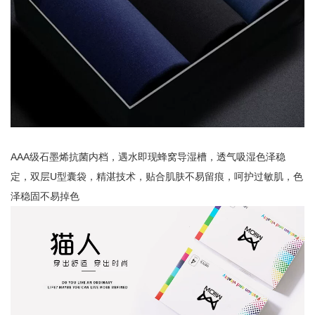
AAA级石墨烯抗菌内档，遇水即现蜂窝导湿槽，透气吸湿色泽稳
定，双层U型囊袋，精湛技术，贴合肌肤不易留痕，呵护过敏肌，色
泽稳固不易掉色