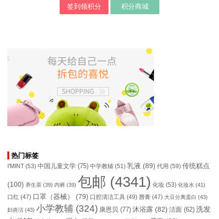
签到领积分
积分商城
热门标签
乳液
(89)
传统糕点
中国儿童文学
(75)
I'MINT
(53)
中学教辅
(51)
代用
(59)
包邮
(4341)
(100)
化妆
(53)
养生茶
(39)
内裤
(39)
化妆水
(41)
口罩（器械）
(79)
口腔清洁工具
(49)
口红
(47)
唇膏
(47)
大豆分离蛋白
(43)
小学教辅
(324)
洗发
康恩贝
(77)
沐浴露
(82)
洁面
(62)
妇炎洁
(43)