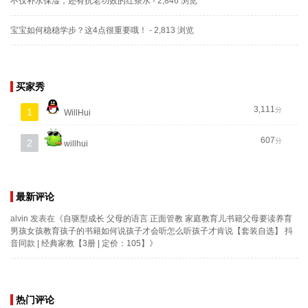
不仅补水保湿，还有抗老功效的红茶水
- 2,846 浏览
宝宝如何稳稳学步？这4点很重要哦！
- 2,813 浏览
买家秀
3,111
分
1
WillHui
607
分
2
willhui
最新评论
alvin
发表在《
自驱型成长 父母的语言 正面管教 家庭教育儿书籍父母要读养育
男孩女孩教育孩子的书籍如何说孩子才会听怎么听孩子才肯说【套装自选】 抖
音同款 | 经典家教【3册 | 定价：105】
》
热门评论