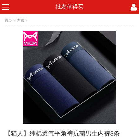
批发值得买
首页
>
内衣
>
【猫人】纯棉透气平角裤抗菌男生内裤3条