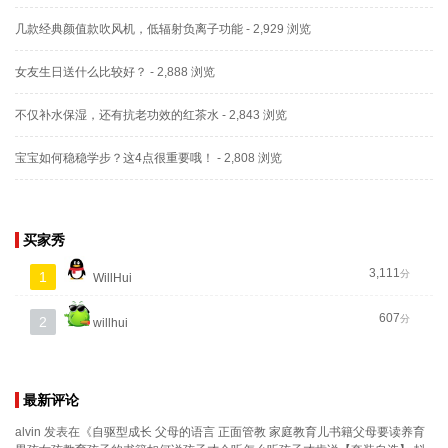
几款经典颜值款吹风机，低辐射负离子功能
- 2,929 浏览
女友生日送什么比较好？
- 2,888 浏览
不仅补水保湿，还有抗老功效的红茶水
- 2,843 浏览
宝宝如何稳稳学步？这4点很重要哦！
- 2,808 浏览
买家秀
3,111
分
1
WillHui
607
分
2
willhui
最新评论
alvin
发表在《
自驱型成长 父母的语言 正面管教 家庭教育儿书籍父母要读养育