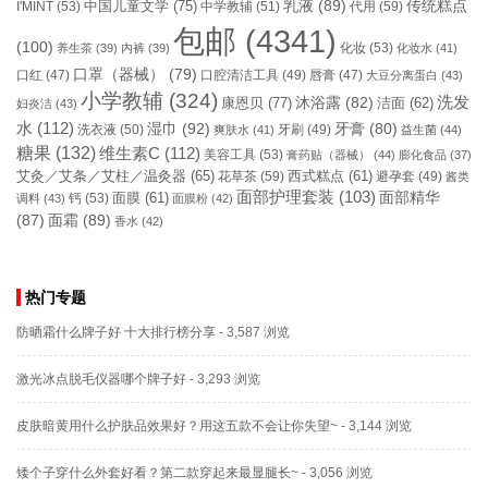
乳液
(89)
传统糕点
中国儿童文学
(75)
I'MINT
(53)
中学教辅
(51)
代用
(59)
包邮
(4341)
(100)
化妆
(53)
养生茶
(39)
内裤
(39)
化妆水
(41)
口罩（器械）
(79)
口腔清洁工具
(49)
口红
(47)
唇膏
(47)
大豆分离蛋白
(43)
小学教辅
(324)
洗发
康恩贝
(77)
沐浴露
(82)
洁面
(62)
妇炎洁
(43)
水
(112)
湿巾
(92)
牙膏
(80)
洗衣液
(50)
牙刷
(49)
爽肤水
(41)
益生菌
(44)
糖果
(132)
维生素C
(112)
美容工具
(53)
膏药贴（器械）
(44)
膨化食品
(37)
艾灸／艾条／艾柱／温灸器
(65)
花草茶
(59)
西式糕点
(61)
避孕套
(49)
酱类
面部护理套装
(103)
面部精华
钙
(53)
面膜
(61)
调料
(43)
面膜粉
(42)
(87)
面霜
(89)
香水
(42)
热门专题
防晒霜什么牌子好 十大排行榜分享
- 3,587 浏览
激光冰点脱毛仪器哪个牌子好
- 3,293 浏览
皮肤暗黄用什么护肤品效果好？用这五款不会让你失望~
- 3,144 浏览
矮个子穿什么外套好看？第二款穿起来最显腿长~
- 3,056 浏览