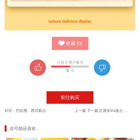
收藏
(
0
)
已有
0
用户参与
0
:
0
前往购买
标签：
巴比熊
、
西式糕点
上一篇
下一篇:
正港女ins迪士尼满天星石英表
你可能还喜欢