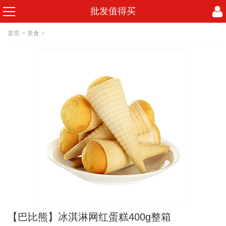
批发值得买
首页
>
美食
>
【巴比熊】冰淇淋网红蛋糕400g整箱