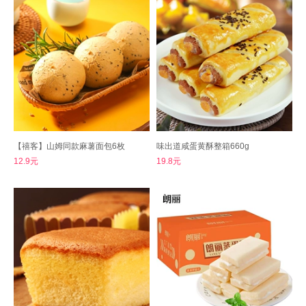
【禧客】山姆同款麻薯面包6枚
味出道咸蛋黄酥整箱660g
12.9元
19.8元