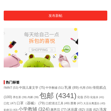
发布新帖
热门标签
乳液
(89)
传统糕点
中国儿童文学
(75)
I'MINT
(53)
中学教辅
(51)
代用
(59)
包邮
(4341)
(100)
化妆
(53)
养生茶
(39)
内裤
(39)
化妆水
(41)
口罩（器械）
(79)
口腔清洁工具
(49)
口红
(47)
唇膏
(47)
大豆分离蛋白
(43)
小学教辅
(324)
洗发
康恩贝
(77)
沐浴露
(82)
洁面
(62)
妇炎洁
(43)