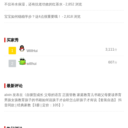
不仅补水保湿，还有抗老功效的红茶水
- 2,852 浏览
宝宝如何稳稳学步？这4点很重要哦！
- 2,818 浏览
买家秀
3,111
分
1
WillHui
607
分
2
willhui
最新评论
alvin
发表在《
自驱型成长 父母的语言 正面管教 家庭教育儿书籍父母要读养育
男孩女孩教育孩子的书籍如何说孩子才会听怎么听孩子才肯说【套装自选】 抖
音同款 | 经典家教【3册 | 定价：105】
》