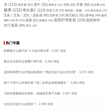
水
(112)
湿巾
(92)
牙膏
(80)
洗衣液
(50)
牙刷
(49)
爽肤水
(41)
益生菌
(44)
糖果
(132)
维生素C
(112)
美容工具
(53)
膏药贴（器械）
(44)
膨化食品
(37)
艾灸／艾条／艾柱／温灸器
(65)
花草茶
(59)
西式糕点
(61)
避孕套
(49)
酱类
面部护理套装
(103)
面部精华
钙
(53)
面膜
(61)
调料
(43)
面膜粉
(42)
(87)
面霜
(89)
香水
(42)
热门专题
防晒霜什么牌子好 十大排行榜分享
- 3,597 浏览
激光冰点脱毛仪器哪个牌子好
- 3,300 浏览
皮肤暗黄用什么护肤品效果好？用这五款不会让你失望~
- 3,151 浏览
矮个子穿什么外套好看？第二款穿起来最显腿长~
- 3,065 浏览
几款经典颜值款吹风机，低辐射负离子功能
- 2,937 浏览
女友生日送什么比较好？
- 2,895 浏览