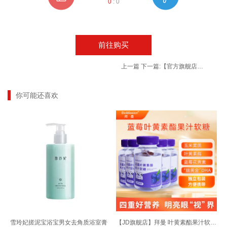
0
:
0
前往购买
上一篇
下一篇:
【官方旗舰店】杜酱 53度酱香型白酒500ml*6瓶+3手提袋
你可能还喜欢
雪玲妃搓泥宝浴宝男女去角质浴室膏
【JD旗舰店】拜曼 叶黄素酯果汁软糖 30粒*5瓶 蓝莓味（独立包装）