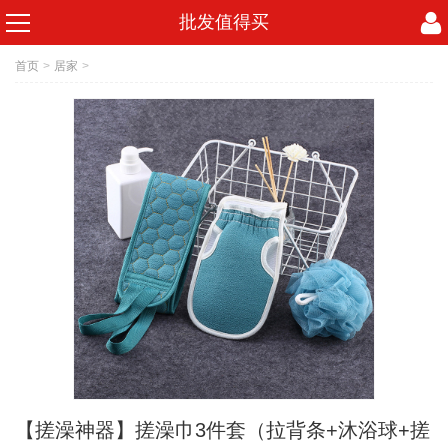
批发值得买
首页
>
居家
>
【搓澡神器】搓澡巾3件套（拉背条+沐浴球+搓