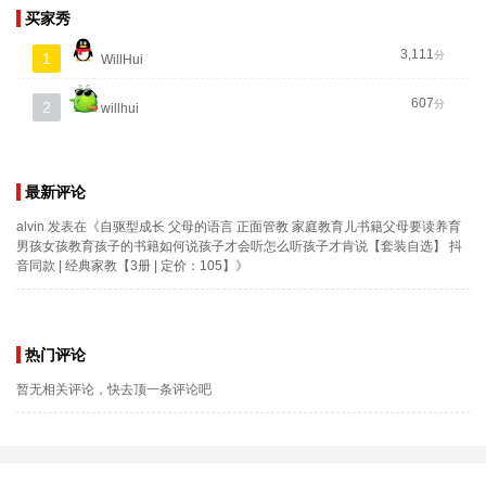
买家秀
3,111
分
1
WillHui
607
分
2
willhui
最新评论
alvin
发表在《
自驱型成长 父母的语言 正面管教 家庭教育儿书籍父母要读养育
男孩女孩教育孩子的书籍如何说孩子才会听怎么听孩子才肯说【套装自选】 抖
音同款 | 经典家教【3册 | 定价：105】
》
热门评论
暂无相关评论，快去顶一条评论吧