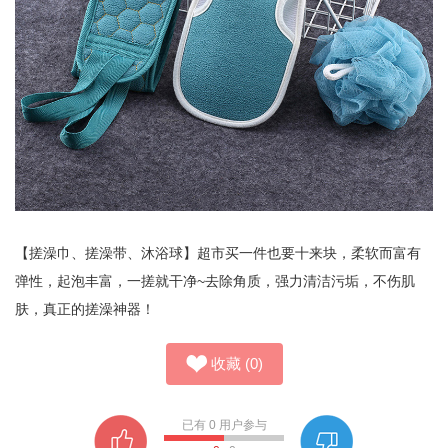
【搓澡巾、搓澡带、沐浴球】超市买一件也要十来块，柔软而富有
弹性，起泡丰富，一搓就干净~去除角质，强力清洁污垢，不伤肌
肤，真正的搓澡神器！
收藏
(
0
)
已有
0
用户参与