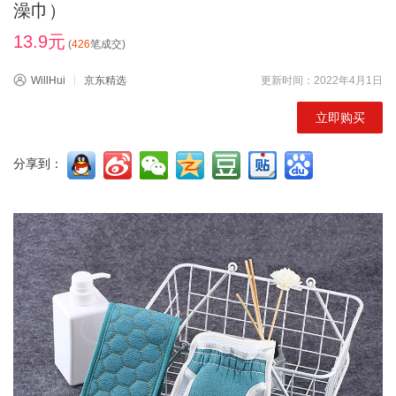
澡巾）
13.9元
(
426
笔成交)
WillHui
京东精选
更新时间：2022年4月1日
立即购买
分享到：