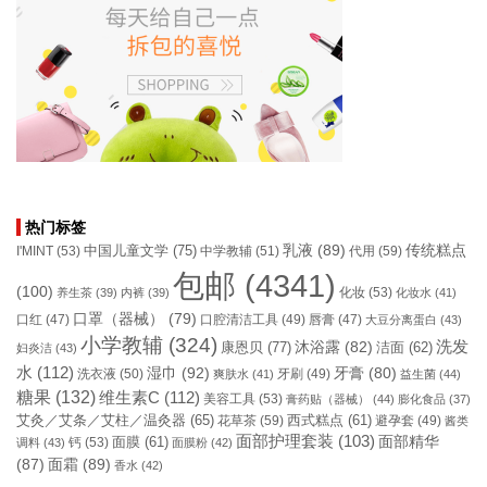
热门标签
乳液
(89)
传统糕点
中国儿童文学
(75)
I'MINT
(53)
中学教辅
(51)
代用
(59)
包邮
(4341)
(100)
化妆
(53)
养生茶
(39)
内裤
(39)
化妆水
(41)
口罩（器械）
(79)
口腔清洁工具
(49)
口红
(47)
唇膏
(47)
大豆分离蛋白
(43)
小学教辅
(324)
洗发
康恩贝
(77)
沐浴露
(82)
洁面
(62)
妇炎洁
(43)
水
(112)
湿巾
(92)
牙膏
(80)
洗衣液
(50)
牙刷
(49)
爽肤水
(41)
益生菌
(44)
糖果
(132)
维生素C
(112)
美容工具
(53)
膏药贴（器械）
(44)
膨化食品
(37)
艾灸／艾条／艾柱／温灸器
(65)
花草茶
(59)
西式糕点
(61)
避孕套
(49)
酱类
面部护理套装
(103)
面部精华
钙
(53)
面膜
(61)
调料
(43)
面膜粉
(42)
(87)
面霜
(89)
香水
(42)