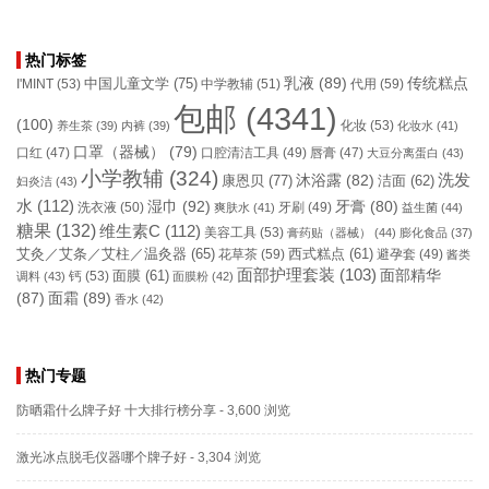
热门标签
乳液
(89)
传统糕点
中国儿童文学
(75)
I'MINT
(53)
中学教辅
(51)
代用
(59)
包邮
(4341)
(100)
化妆
(53)
养生茶
(39)
内裤
(39)
化妆水
(41)
口罩（器械）
(79)
口腔清洁工具
(49)
口红
(47)
唇膏
(47)
大豆分离蛋白
(43)
小学教辅
(324)
洗发
康恩贝
(77)
沐浴露
(82)
洁面
(62)
妇炎洁
(43)
水
(112)
湿巾
(92)
牙膏
(80)
洗衣液
(50)
牙刷
(49)
爽肤水
(41)
益生菌
(44)
糖果
(132)
维生素C
(112)
美容工具
(53)
膏药贴（器械）
(44)
膨化食品
(37)
艾灸／艾条／艾柱／温灸器
(65)
花草茶
(59)
西式糕点
(61)
避孕套
(49)
酱类
面部护理套装
(103)
面部精华
钙
(53)
面膜
(61)
调料
(43)
面膜粉
(42)
(87)
面霜
(89)
香水
(42)
热门专题
防晒霜什么牌子好 十大排行榜分享
- 3,600 浏览
激光冰点脱毛仪器哪个牌子好
- 3,304 浏览