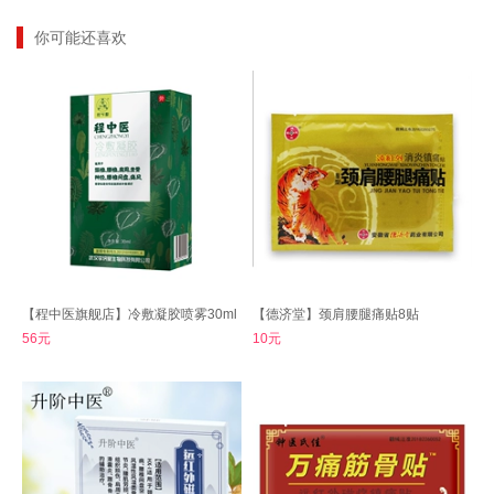
你可能还喜欢
【程中医旗舰店】冷敷凝胶喷雾30ml
【德济堂】颈肩腰腿痛贴8贴
56元
10元