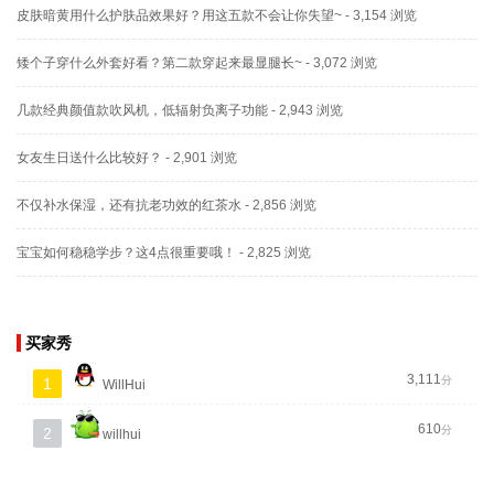
皮肤暗黄用什么护肤品效果好？用这五款不会让你失望~
- 3,154 浏览
矮个子穿什么外套好看？第二款穿起来最显腿长~
- 3,072 浏览
几款经典颜值款吹风机，低辐射负离子功能
- 2,943 浏览
女友生日送什么比较好？
- 2,901 浏览
不仅补水保湿，还有抗老功效的红茶水
- 2,856 浏览
宝宝如何稳稳学步？这4点很重要哦！
- 2,825 浏览
买家秀
3,111
分
1
WillHui
610
分
2
willhui