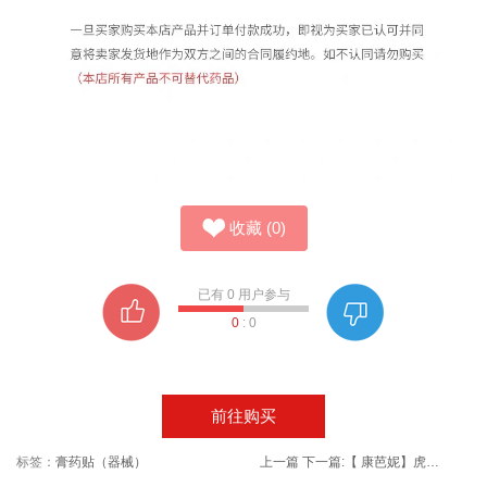
收藏
(
0
)
已有
0
用户参与
0
:
0
前往购买
标签：
膏药贴（器械）
上一篇
下一篇:
【 康芭妮】虎年国潮口罩独立包装30只