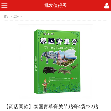
批发值得买
首页
>
居家
>
【药店同款】泰国青草膏关节贴膏4袋*32贴