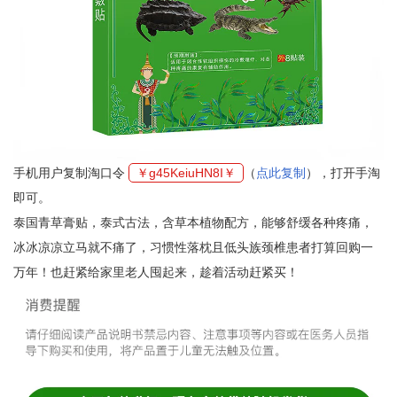
手机用户复制淘口令
￥g45KeiuHN8I￥
（
点此复制
），打开手淘
即可。
泰国青草膏贴，泰式古法，含草本植物配方，能够舒缓各种疼痛，
冰冰凉凉立马就不痛了，习惯性落枕且低头族颈椎患者打算回购一
万年！也赶紧给家里老人囤起来，趁着活动赶紧买！