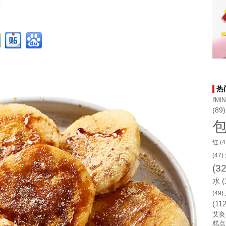
热
I'MI
(89)
红
(4
(47)
(32
水
(
(49)
(112
艾灸
糕点