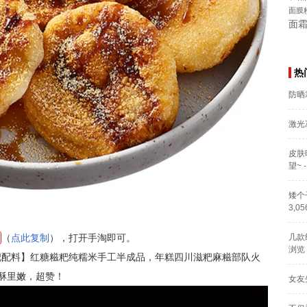
面膜
面
热
防晒
激光
皮肤
望~
-
矮个
3,0
（
点此复制
），打开手淘即可。
几款
浏览
糍粑配料】红糖糍粑纯糯米手工半成品，年糕四川滋粑麻糍部队火
酥里嫩，超赞！
女友