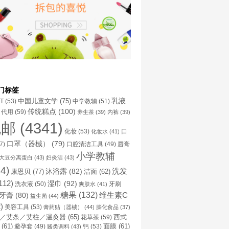
门标签
乳液
中国儿童文学
(75)
NT
(53)
中学教辅
(51)
传统糕点
(100)
代用
(59)
养生茶
(39)
内裤
(39)
包邮
(4341)
化妆
(53)
化妆水
(41)
口
口罩（器械）
(79)
口腔清洁工具
(49)
7)
唇膏
小学教辅
大豆分离蛋白
(43)
妇炎洁
(43)
4)
洗发
康恩贝
(77)
沐浴露
(82)
洁面
(62)
112)
湿巾
(92)
洗衣液
(50)
牙刷
爽肤水
(41)
糖果
(132)
维生素C
牙膏
(80)
益生菌
(44)
)
美容工具
(53)
膏药贴（器械）
(44)
膨化食品
(37)
／艾条／艾柱／温灸器
(65)
花草茶
(59)
西式
(61)
避孕套
(49)
钙
(53)
面膜
(61)
酱类调料
(43)