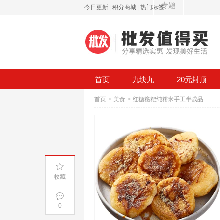
专题
今日更新
|
积分商城
|
热门标签
首页
九块九
20元封顶
首页
>
美食
>
红糖糍粑纯糯米手工半成品
收藏
0