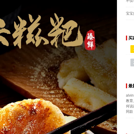
不仅
宝宝
买
最
alvin
教育
何说
同款 