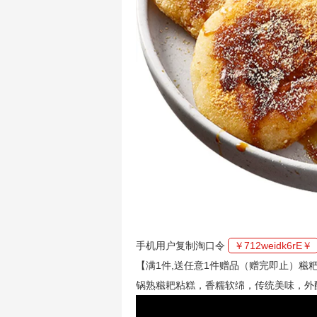
手机用户复制淘口令
￥712weidk6rE￥
【满1件,送任意1件赠品（赠完即止）
锅熟糍耙粘糕，香糯软绵，传统美味，外