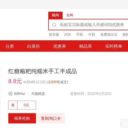
站内
全网
连衣裙
内衣
手机
牛奶
免费领京豆
跑
分类
白菜价
优惠券
精品库
实时榜单
红糖糍粑纯糯米手工半成品
8.8元
￥
39.80
(
2.2
折)
(
1000
笔成交)
WillHui
天猫精选
更新时间：2022年2月20日
券
0元
领券抢购
复制淘口令