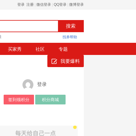
登录 注册
|
微信登录
|
QQ登录
|
微博登录
鞋
找券帮助
买家秀
社区
专题
我要爆料
登录
签到领积分
积分商城