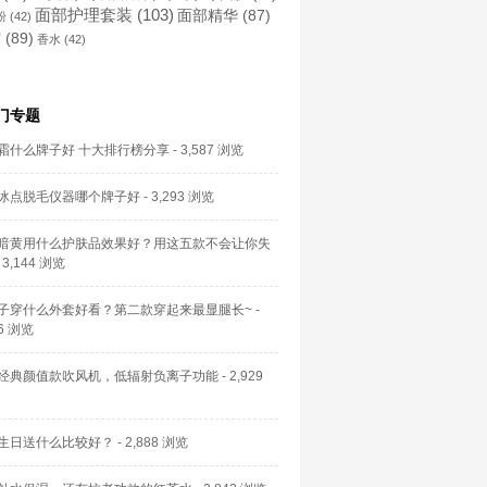
面部护理套装
(103)
面部精华
(87)
粉
(42)
霜
(89)
香水
(42)
门专题
霜什么牌子好 十大排行榜分享
- 3,587 浏览
冰点脱毛仪器哪个牌子好
- 3,293 浏览
暗黄用什么护肤品效果好？用这五款不会让你失
 3,144 浏览
子穿什么外套好看？第二款穿起来最显腿长~
-
56 浏览
经典颜值款吹风机，低辐射负离子功能
- 2,929
生日送什么比较好？
- 2,888 浏览