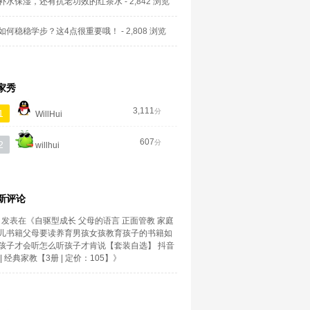
补水保湿，还有抗老功效的红茶水
- 2,842 浏览
如何稳稳学步？这4点很重要哦！
- 2,808 浏览
家秀
3,111
分
1
WillHui
607
分
2
willhui
新评论
发表在《
自驱型成长 父母的语言 正面管教 家庭
儿书籍父母要读养育男孩女孩教育孩子的书籍如
孩子才会听怎么听孩子才肯说【套装自选】 抖音
| 经典家教【3册 | 定价：105】
》