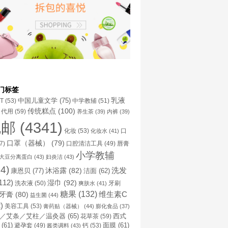
门标签
乳液
中国儿童文学
(75)
NT
(53)
中学教辅
(51)
传统糕点
(100)
代用
(59)
养生茶
(39)
内裤
(39)
包邮
(4341)
化妆
(53)
化妆水
(41)
口
口罩（器械）
(79)
口腔清洁工具
(49)
7)
唇膏
小学教辅
大豆分离蛋白
(43)
妇炎洁
(43)
4)
洗发
康恩贝
(77)
沐浴露
(82)
洁面
(62)
112)
湿巾
(92)
洗衣液
(50)
牙刷
爽肤水
(41)
糖果
(132)
维生素C
牙膏
(80)
益生菌
(44)
)
美容工具
(53)
膏药贴（器械）
(44)
膨化食品
(37)
／艾条／艾柱／温灸器
(65)
花草茶
(59)
西式
(61)
避孕套
(49)
钙
(53)
面膜
(61)
酱类调料
(43)