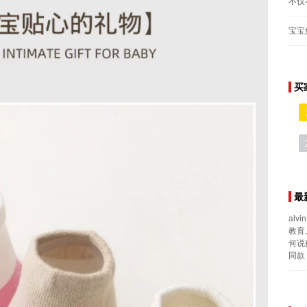
不仅
宝宝
买
最
alvin
教育
何说
同款 