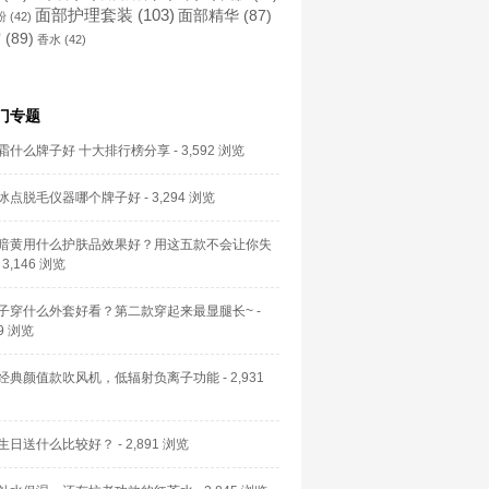
面部护理套装
(103)
面部精华
(87)
粉
(42)
霜
(89)
香水
(42)
门专题
霜什么牌子好 十大排行榜分享
- 3,592 浏览
冰点脱毛仪器哪个牌子好
- 3,294 浏览
暗黄用什么护肤品效果好？用这五款不会让你失
 3,146 浏览
子穿什么外套好看？第二款穿起来最显腿长~
-
59 浏览
经典颜值款吹风机，低辐射负离子功能
- 2,931
生日送什么比较好？
- 2,891 浏览