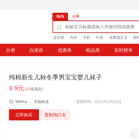
站内
全网
连衣裙
内衣
手机
牛奶
免费领京豆
跑
分类
白菜价
优惠券
精品库
实时榜单
纯棉新生儿秋冬季男宝宝婴儿袜子
9.9元
(
10
笔成交)
WillHui
天猫精选
更新时间：2022年2月20日
立即购买
复制淘口令