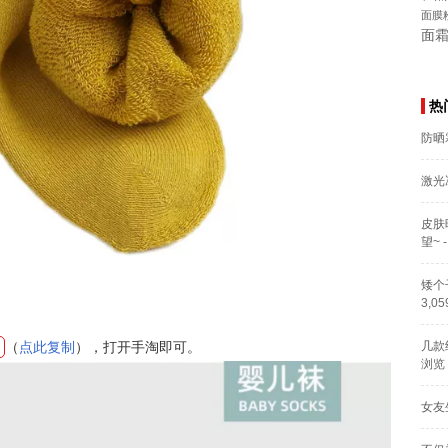
面膜
面
热
防晒
激光
皮肤
望~
-
矮个
3,0
（
点此复制
），打开手淘即可。
几款
浏览
女友