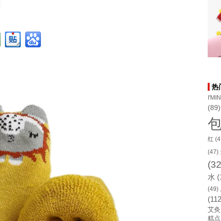
热
I'MI
(89)
红
(4
(47)
(32
水
(
(49)
(112
艾灸
糕点