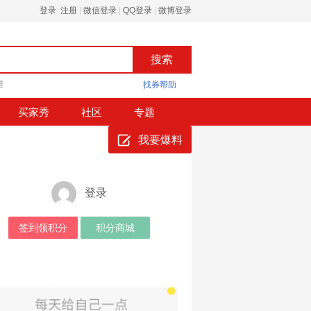
登录 注册
|
微信登录
|
QQ登录
|
微博登录
鞋
找券帮助
买家秀
社区
专题
我要爆料
登录
签到领积分
积分商城