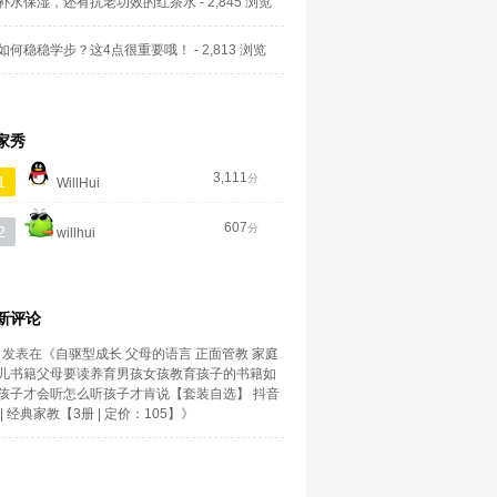
补水保湿，还有抗老功效的红茶水
- 2,845 浏览
如何稳稳学步？这4点很重要哦！
- 2,813 浏览
家秀
3,111
分
1
WillHui
607
分
2
willhui
新评论
发表在《
自驱型成长 父母的语言 正面管教 家庭
儿书籍父母要读养育男孩女孩教育孩子的书籍如
孩子才会听怎么听孩子才肯说【套装自选】 抖音
| 经典家教【3册 | 定价：105】
》