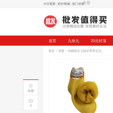
专题
今日更新
|
积分商城
|
热门标签
首页
九块九
20元封顶
首页
>
母婴
>
纯棉新生儿秋冬季男宝宝婴儿袜子
收藏
0