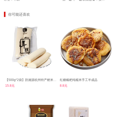
你可能还喜欢
【500g*2袋】韵湘源杭州特产粳米年糕
红糖糍粑纯糯米手工半成品
15.8元
8.8元