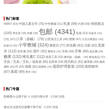
热门标签
乳液
(89)
传统糕点
中国儿童文学
(75)
I'MINT
(53)
中学教辅
(51)
代用
(59)
包邮
(4341)
(100)
化妆
(53)
养生茶
(39)
内裤
(39)
化妆水
(41)
口罩（器械）
(79)
口腔清洁工具
(49)
口红
(47)
唇膏
(47)
大豆分离蛋白
(43)
小学教辅
(324)
洗发
康恩贝
(77)
沐浴露
(82)
洁面
(62)
妇炎洁
(43)
水
(112)
湿巾
(92)
牙膏
(80)
洗衣液
(50)
牙刷
(49)
爽肤水
(41)
益生菌
(44)
糖果
(132)
维生素C
(112)
美容工具
(53)
膏药贴（器械）
(44)
膨化食品
(37)
艾灸／艾条／艾柱／温灸器
(65)
花草茶
(59)
西式糕点
(61)
避孕套
(49)
酱类
面部护理套装
(103)
面部精华
钙
(53)
面膜
(61)
调料
(43)
面膜粉
(42)
(87)
面霜
(89)
香水
(42)
热门专题
防晒霜什么牌子好 十大排行榜分享
- 3,598 浏览
激光冰点脱毛仪器哪个牌子好
- 3,303 浏览