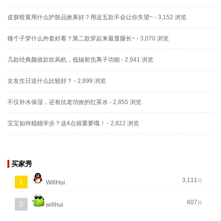
皮肤暗黄用什么护肤品效果好？用这五款不会让你失望~
- 3,152 浏览
矮个子穿什么外套好看？第二款穿起来最显腿长~
- 3,070 浏览
几款经典颜值款吹风机，低辐射负离子功能
- 2,941 浏览
女友生日送什么比较好？
- 2,899 浏览
不仅补水保湿，还有抗老功效的红茶水
- 2,855 浏览
宝宝如何稳稳学步？这4点很重要哦！
- 2,822 浏览
买家秀
3,111
分
1
WillHui
607
分
2
willhui