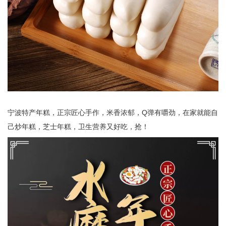
宁波特产年糕，正宗匠心手作，米香浓郁，Q弹有嚼劲，在家就能自
己炒年糕，芝士年糕，卫生营养又好吃，抢！