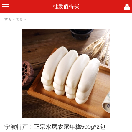
批发值得买
首页
>
美食
>
宁波特产！正宗水磨农家年糕500g*2包