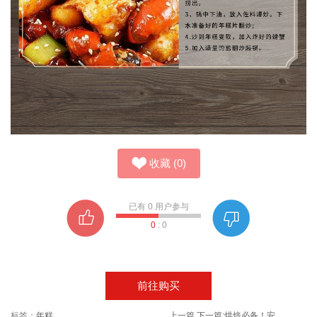
收藏
(
0
)
已有
0
用户参与
0
:
0
前往购买
标签：
年糕
上一篇
下一篇:
烘焙必备！安琪高活性酵母粉5g*5包