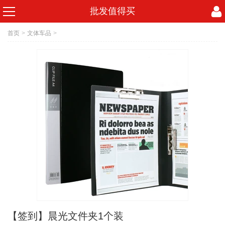
批发值得买
首页
>
文体车品
>
【签到】晨光文件夹1个装