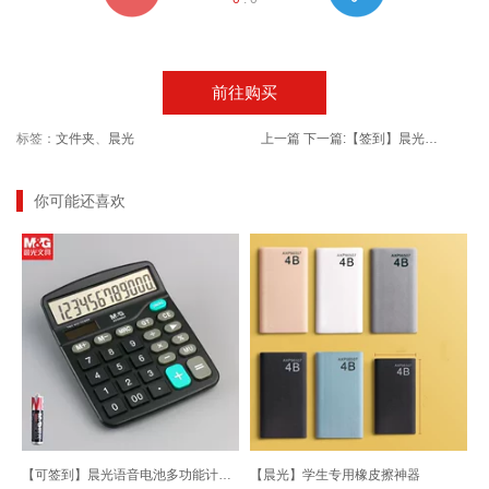
前往购买
标签：
文件夹
、
晨光
上一篇
下一篇:
【签到】晨光A5活页本60页+1支荧光笔
你可能还喜欢
【可签到】晨光语音电池多功能计算器
【晨光】学生专用橡皮擦神器