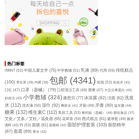
热门标签
乳液
(89)
传统糕点
中国儿童文学
(75)
I'MINT
(53)
中学教辅
(51)
代用
(59)
包邮
(4341)
(100)
化妆
(53)
养生茶
(39)
内裤
(39)
化妆水
(41)
口罩（器械）
(79)
口腔清洁工具
(49)
口红
(47)
唇膏
(47)
大豆分离蛋白
(43)
小学教辅
(324)
洗发
康恩贝
(77)
沐浴露
(82)
洁面
(62)
妇炎洁
(43)
水
(112)
湿巾
(92)
牙膏
(80)
洗衣液
(50)
牙刷
(49)
爽肤水
(41)
益生菌
(44)
糖果
(132)
维生素C
(112)
美容工具
(53)
膏药贴（器械）
(44)
膨化食品
(37)
艾灸／艾条／艾柱／温灸器
(65)
花草茶
(59)
西式糕点
(61)
避孕套
(49)
酱类
面部护理套装
(103)
面部精华
钙
(53)
面膜
(61)
调料
(43)
面膜粉
(42)
(87)
面霜
(89)
香水
(42)