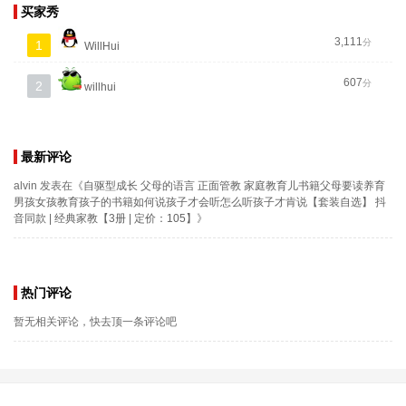
买家秀
3,111
分
1
WillHui
607
分
2
willhui
最新评论
alvin
发表在《
自驱型成长 父母的语言 正面管教 家庭教育儿书籍父母要读养育
男孩女孩教育孩子的书籍如何说孩子才会听怎么听孩子才肯说【套装自选】 抖
音同款 | 经典家教【3册 | 定价：105】
》
热门评论
暂无相关评论，快去顶一条评论吧