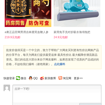
a膏正品官网男用吉林鹿茸血鞭人参
家用免手洗对折吸水海绵拖把
219.9元包邮
24.9元包邮
批发价值得买是一个中立的，致力于帮助广大网友买到更有性价比网购产品
的分享平台，每天为网友们提供最受追捧 最具性价比 最大幅降价潮流新品
资讯。我们的信息大部分来自于网友爆料，如果您发现了优质的产品或好的
价格，不妨给我们爆料（谢绝商家）。
点此爆料
快捷登录:
微信
QQ
新浪微博
淘宝网
更多>>