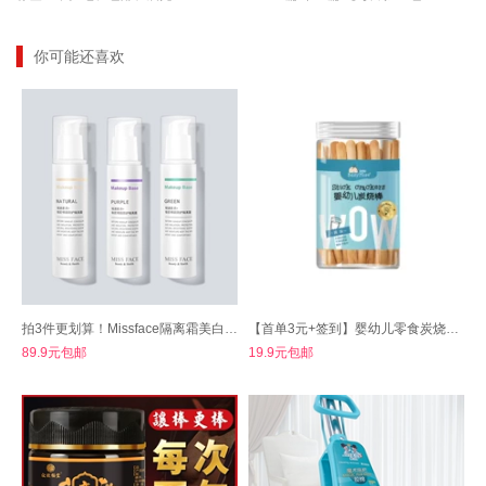
你可能还喜欢
拍3件更划算！Missface隔离霜美白保湿
【首单3元+签到】婴幼儿零食炭烧棒磨牙饼干
89.9元包邮
19.9元包邮