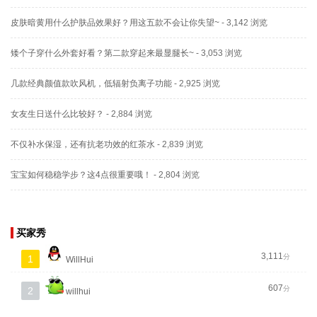
皮肤暗黄用什么护肤品效果好？用这五款不会让你失望~
- 3,142 浏览
矮个子穿什么外套好看？第二款穿起来最显腿长~
- 3,053 浏览
几款经典颜值款吹风机，低辐射负离子功能
- 2,925 浏览
女友生日送什么比较好？
- 2,884 浏览
不仅补水保湿，还有抗老功效的红茶水
- 2,839 浏览
宝宝如何稳稳学步？这4点很重要哦！
- 2,804 浏览
买家秀
3,111
分
1
WillHui
607
分
2
willhui