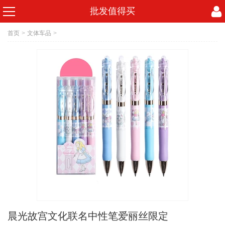
批发值得买
首页
>
文体车品
>
晨光故宫文化联名中性笔爱丽丝限定