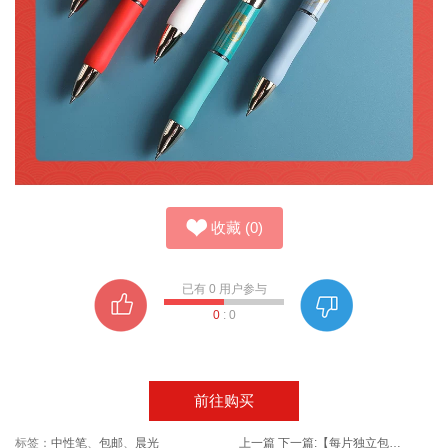
收藏
(
0
)
已有
0
用户参与
0
:
0
前往购买
标签：
中性笔
、
包邮
、
晨光
上一篇
下一篇:
【每片独立包装】中森（zsen） 一次性医用外科口罩30只*2盒 共60只