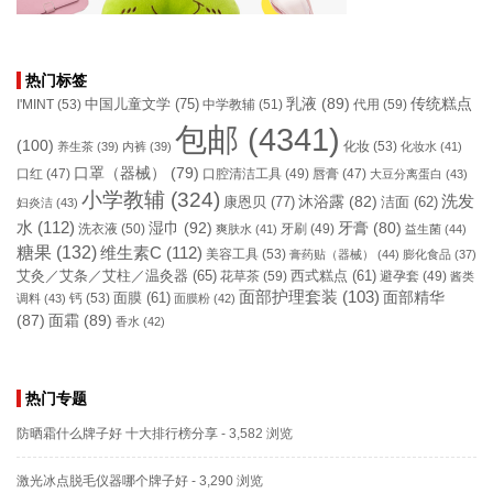
热门标签
乳液
(89)
传统糕点
中国儿童文学
(75)
I'MINT
(53)
中学教辅
(51)
代用
(59)
包邮
(4341)
(100)
化妆
(53)
养生茶
(39)
内裤
(39)
化妆水
(41)
口罩（器械）
(79)
口腔清洁工具
(49)
口红
(47)
唇膏
(47)
大豆分离蛋白
(43)
小学教辅
(324)
洗发
康恩贝
(77)
沐浴露
(82)
洁面
(62)
妇炎洁
(43)
水
(112)
湿巾
(92)
牙膏
(80)
洗衣液
(50)
牙刷
(49)
爽肤水
(41)
益生菌
(44)
糖果
(132)
维生素C
(112)
美容工具
(53)
膏药贴（器械）
(44)
膨化食品
(37)
艾灸／艾条／艾柱／温灸器
(65)
花草茶
(59)
西式糕点
(61)
避孕套
(49)
酱类
面部护理套装
(103)
面部精华
钙
(53)
面膜
(61)
调料
(43)
面膜粉
(42)
(87)
面霜
(89)
香水
(42)
热门专题
防晒霜什么牌子好 十大排行榜分享
- 3,582 浏览
激光冰点脱毛仪器哪个牌子好
- 3,290 浏览