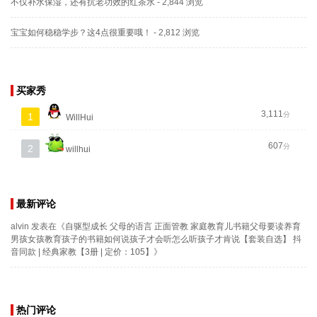
不仅补水保湿，还有抗老功效的红茶水
- 2,844 浏览
宝宝如何稳稳学步？这4点很重要哦！
- 2,812 浏览
买家秀
3,111
分
1
WillHui
607
分
2
willhui
最新评论
alvin
发表在《
自驱型成长 父母的语言 正面管教 家庭教育儿书籍父母要读养育
男孩女孩教育孩子的书籍如何说孩子才会听怎么听孩子才肯说【套装自选】 抖
音同款 | 经典家教【3册 | 定价：105】
》
热门评论