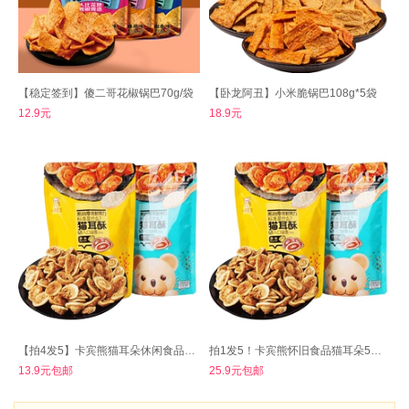
【稳定签到】傻二哥花椒锅巴70g/袋
【卧龙阿丑】小米脆锅巴108g*5袋
12.9元
18.9元
【拍4发5】卡宾熊猫耳朵休闲食品130g*5袋
拍1发5！卡宾熊怀旧食品猫耳朵5袋*130g
13.9元包邮
25.9元包邮