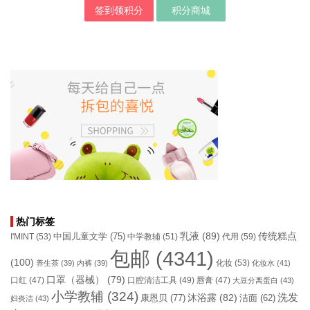
签到领积分
积分商城
热门标签
乳液
(89)
传统糕点
中国儿童文学
(75)
I'MINT
(53)
中学教辅
(51)
代用
(59)
包邮
(4341)
(100)
化妆
(53)
养生茶
(39)
内裤
(39)
化妆水
(41)
口罩（器械）
(79)
口腔清洁工具
(49)
口红
(47)
唇膏
(47)
大豆分离蛋白
(43)
小学教辅
(324)
洗发
康恩贝
(77)
沐浴露
(82)
洁面
(62)
妇炎洁
(43)