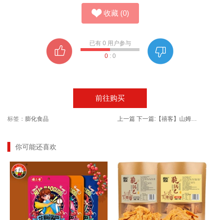
收藏
(
0
)
已有
0
用户参与
0
:
0
前往购买
标签：
膨化食品
上一篇
下一篇:
【禧客】山姆同款麻薯面包6枚
你可能还喜欢