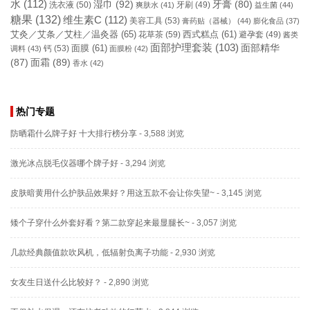
水
(112)
湿巾
(92)
牙膏
(80)
洗衣液
(50)
牙刷
(49)
爽肤水
(41)
益生菌
(44)
糖果
(132)
维生素C
(112)
美容工具
(53)
膏药贴（器械）
(44)
膨化食品
(37)
艾灸／艾条／艾柱／温灸器
(65)
花草茶
(59)
西式糕点
(61)
避孕套
(49)
酱类
面部护理套装
(103)
面部精华
钙
(53)
面膜
(61)
调料
(43)
面膜粉
(42)
(87)
面霜
(89)
香水
(42)
热门专题
防晒霜什么牌子好 十大排行榜分享
- 3,588 浏览
激光冰点脱毛仪器哪个牌子好
- 3,294 浏览
皮肤暗黄用什么护肤品效果好？用这五款不会让你失望~
- 3,145 浏览
矮个子穿什么外套好看？第二款穿起来最显腿长~
- 3,057 浏览
几款经典颜值款吹风机，低辐射负离子功能
- 2,930 浏览
女友生日送什么比较好？
- 2,890 浏览