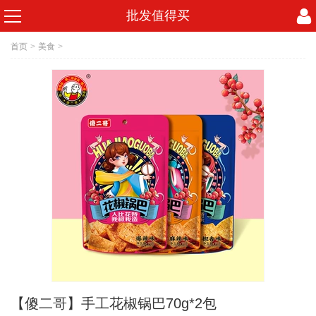
批发值得买
首页
>
美食
>
【傻二哥】手工花椒锅巴70g*2包