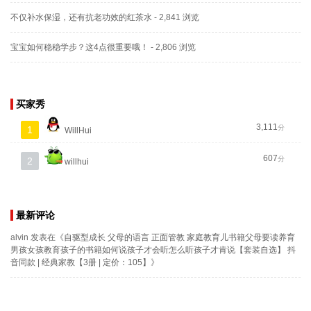
不仅补水保湿，还有抗老功效的红茶水
- 2,841 浏览
宝宝如何稳稳学步？这4点很重要哦！
- 2,806 浏览
买家秀
3,111
分
1
WillHui
607
分
2
willhui
最新评论
alvin
发表在《
自驱型成长 父母的语言 正面管教 家庭教育儿书籍父母要读养育
男孩女孩教育孩子的书籍如何说孩子才会听怎么听孩子才肯说【套装自选】 抖
音同款 | 经典家教【3册 | 定价：105】
》