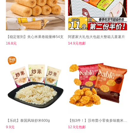
【稳定签到】夹心米果卷能量棒54支
阿婆家大礼包大包超大整箱儿童薯片
16.8元
14.9元包邮
【乐此】泰国风味炒米600g
【拍3件！】莎布蕾小零食多味脆米酥共18包
9.9元
12.9元包邮