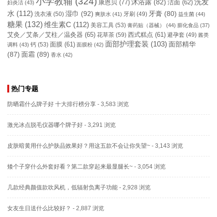
小学教辅
(324)
洗发
康恩贝
(77)
沐浴露
(82)
洁面
(62)
妇炎洁
(43)
水
(112)
湿巾
(92)
牙膏
(80)
洗衣液
(50)
牙刷
(49)
爽肤水
(41)
益生菌
(44)
糖果
(132)
维生素C
(112)
美容工具
(53)
膏药贴（器械）
(44)
膨化食品
(37)
艾灸／艾条／艾柱／温灸器
(65)
花草茶
(59)
西式糕点
(61)
避孕套
(49)
酱类
面部护理套装
(103)
面部精华
钙
(53)
面膜
(61)
调料
(43)
面膜粉
(42)
(87)
面霜
(89)
香水
(42)
热门专题
防晒霜什么牌子好 十大排行榜分享
- 3,583 浏览
激光冰点脱毛仪器哪个牌子好
- 3,291 浏览
皮肤暗黄用什么护肤品效果好？用这五款不会让你失望~
- 3,143 浏览
矮个子穿什么外套好看？第二款穿起来最显腿长~
- 3,054 浏览
几款经典颜值款吹风机，低辐射负离子功能
- 2,928 浏览
女友生日送什么比较好？
- 2,887 浏览