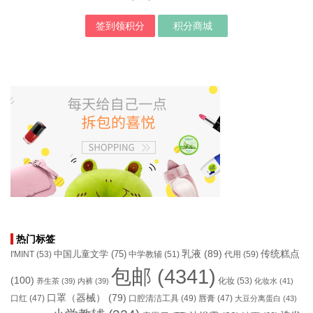
签到领积分
积分商城
热门标签
乳液
(89)
传统糕点
中国儿童文学
(75)
I'MINT
(53)
中学教辅
(51)
代用
(59)
包邮
(4341)
(100)
化妆
(53)
养生茶
(39)
内裤
(39)
化妆水
(41)
口罩（器械）
(79)
口腔清洁工具
(49)
口红
(47)
唇膏
(47)
大豆分离蛋白
(43)