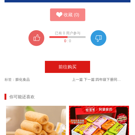
收藏
(
0
)
已有
0
用户参与
0
:
0
前往购买
标签：
膨化食品
上一篇
下一篇:
四年级下册同步练习册语文数学英语
你可能还喜欢