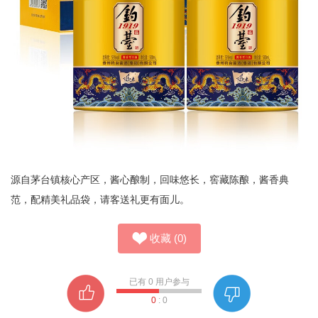
源自茅台镇核心产区，酱心酿制，回味悠长，窖藏陈酿，酱香典
范，配精美礼品袋，请客送礼更有面儿。
收藏
(
0
)
已有
0
用户参与
0
:
0