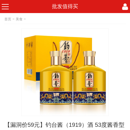
批发值得买
首页
>
美食
>
【漏洞价59元】钓台酱（1919）酒 53度酱香型