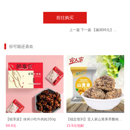
前往购买
上一篇
下一篇:
【漏洞99元】Dorivia 莫桑石戒指简约六爪戒指 微镶灵通【MSZJ001】
你可能还喜欢
【植享派】休闲小吃牛肉粒350g
【稳定签到】宜人家山黄果枣酿南酸枣粒120g
69.9元
15.9元包邮