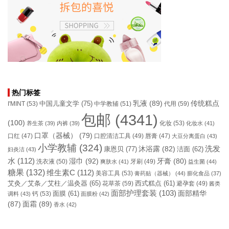
热门标签
乳液
(89)
传统糕点
中国儿童文学
(75)
I'MINT
(53)
中学教辅
(51)
代用
(59)
包邮
(4341)
(100)
化妆
(53)
养生茶
(39)
内裤
(39)
化妆水
(41)
口罩（器械）
(79)
口腔清洁工具
(49)
口红
(47)
唇膏
(47)
大豆分离蛋白
(43)
小学教辅
(324)
洗发
康恩贝
(77)
沐浴露
(82)
洁面
(62)
妇炎洁
(43)
水
(112)
湿巾
(92)
牙膏
(80)
洗衣液
(50)
牙刷
(49)
爽肤水
(41)
益生菌
(44)
糖果
(132)
维生素C
(112)
美容工具
(53)
膏药贴（器械）
(44)
膨化食品
(37)
艾灸／艾条／艾柱／温灸器
(65)
花草茶
(59)
西式糕点
(61)
避孕套
(49)
酱类
面部护理套装
(103)
面部精华
钙
(53)
面膜
(61)
调料
(43)
面膜粉
(42)
(87)
面霜
(89)
香水
(42)