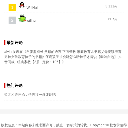
3,111
分
1
WillHui
607
分
2
willhui
最新评论
alvin
发表在《
自驱型成长 父母的语言 正面管教 家庭教育儿书籍父母要读养育
男孩女孩教育孩子的书籍如何说孩子才会听怎么听孩子才肯说【套装自选】 抖
音同款 | 经典家教【3册 | 定价：105】
》
热门评论
暂无相关评论，快去顶一条评论吧
版权信息：本站内容未经书面许可，禁止一切形式的转载。Copyright ©
批发价值得