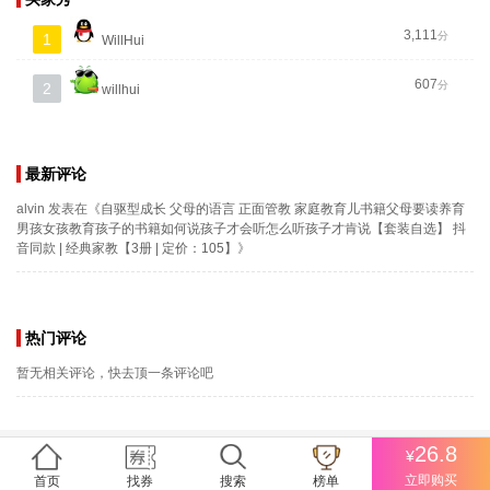
3,111
分
1
WillHui
607
分
2
willhui
最新评论
alvin
发表在《
自驱型成长 父母的语言 正面管教 家庭教育儿书籍父母要读养育
男孩女孩教育孩子的书籍如何说孩子才会听怎么听孩子才肯说【套装自选】 抖
音同款 | 经典家教【3册 | 定价：105】
》
热门评论
暂无相关评论，快去顶一条评论吧
26.8
¥
立即购买
首页
找券
搜索
榜单