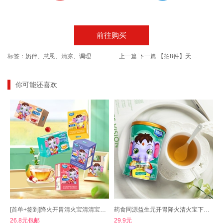
前往购买
标签：
奶伴
、
慧恩
、
清凉
、
调理
上一篇
下一篇:
【拍8件】天兴隆国潮风无糖薄荷糖铁盒装8盒
你可能还喜欢
[首单+签到]降火开胃清火宝清清宝菊花晶
药食同源益生元开胃降火清火宝下火去火宝
26.8元包邮
29.9元