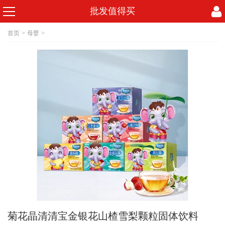
批发值得买
首页
>
母婴
>
菊花晶清清宝金银花山楂雪梨颗粒固体饮料