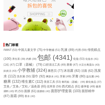
热门标签
乳液
(89)
传统糕点
中国儿童文学
(75)
I'MINT
(53)
中学教辅
(51)
代用
(59)
包邮
(4341)
(100)
化妆
(53)
养生茶
(39)
内裤
(39)
化妆水
(41)
口罩（器械）
(79)
口腔清洁工具
(49)
口红
(47)
唇膏
(47)
大豆分离蛋白
(43)
小学教辅
(324)
洗发
康恩贝
(77)
沐浴露
(82)
洁面
(62)
妇炎洁
(43)
水
(112)
湿巾
(92)
牙膏
(80)
洗衣液
(50)
牙刷
(49)
爽肤水
(41)
益生菌
(44)
糖果
(132)
维生素C
(112)
美容工具
(53)
膏药贴（器械）
(44)
膨化食品
(37)
艾灸／艾条／艾柱／温灸器
(65)
花草茶
(59)
西式糕点
(61)
避孕套
(49)
酱类
面部护理套装
(103)
面部精华
钙
(53)
面膜
(61)
调料
(43)
面膜粉
(42)
(87)
面霜
(89)
香水
(42)