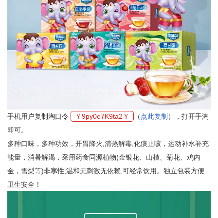
手机用户复制淘口令
￥9py0e7K9ta2￥
（
点此复制
），打开手淘
即可。
多种口味，多种功效，开胃降火,清热解毒,化痰止咳，运动补水补充
能量，消暑解渴，采用药食同源植物(金银花、山楂、菊花、鸡内
金，雪梨等)非寒性,温和无刺激无依赖,可经常饮用。独立包装方便
卫生安全！