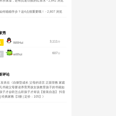
补水保湿，还有抗老功效的红茶水
- 2,842 浏览
如何稳稳学步？这4点很重要哦！
- 2,807 浏览
家秀
3,111
分
1
WillHui
607
分
2
willhui
新评论
发表在《
自驱型成长 父母的语言 正面管教 家庭
儿书籍父母要读养育男孩女孩教育孩子的书籍如
孩子才会听怎么听孩子才肯说【套装自选】 抖音
| 经典家教【3册 | 定价：105】
》