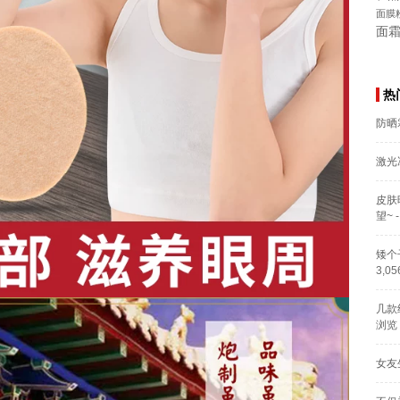
面膜
面
热
防晒
激光
皮肤
望~
-
矮个
3,0
几款
浏览
女友