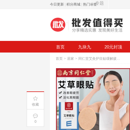
专题
今日更新
|
积分商城
|
热门标签
首页
九块九
20元封顶
首页
>
居家
>
同仁堂艾灸护目贴缓解疲劳近视眼镜
收藏
0