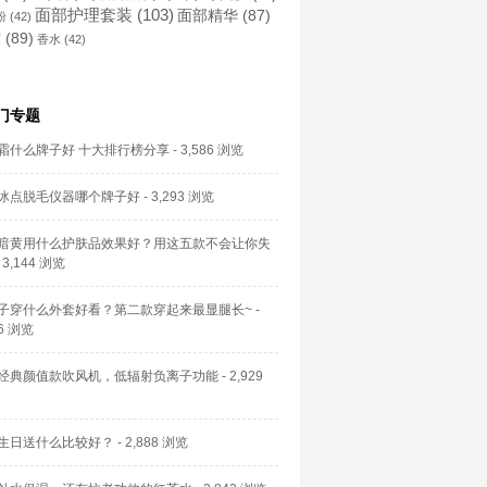
面部护理套装
(103)
面部精华
(87)
粉
(42)
霜
(89)
香水
(42)
门专题
霜什么牌子好 十大排行榜分享
- 3,586 浏览
冰点脱毛仪器哪个牌子好
- 3,293 浏览
暗黄用什么护肤品效果好？用这五款不会让你失
 3,144 浏览
子穿什么外套好看？第二款穿起来最显腿长~
-
56 浏览
经典颜值款吹风机，低辐射负离子功能
- 2,929
生日送什么比较好？
- 2,888 浏览