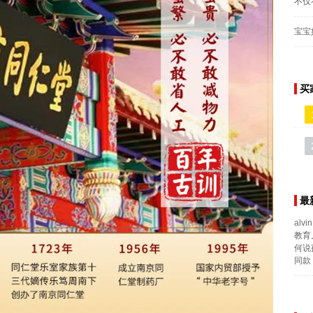
不仅
宝宝
买
最
alvin
教育
何说
同款 