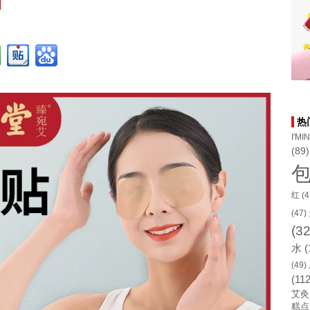
热
I'MI
(89)
红
(4
(47)
(32
水
(
(49)
(112
艾灸
糕点