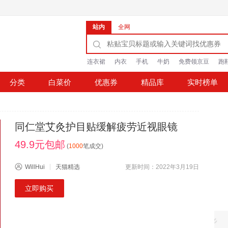
站内
全网
连衣裙
内衣
手机
牛奶
免费领京豆
跑
分类
白菜价
优惠券
精品库
实时榜单
同仁堂艾灸护目贴缓解疲劳近视眼镜
49.9元包邮
(
1000
笔成交)
WillHui
天猫精选
更新时间：2022年3月19日
立即购买