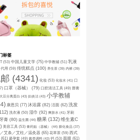
门标签
乳液
中国儿童文学
(75)
NT
(53)
中学教辅
(51)
传统糕点
(100)
代用
(59)
养生茶
(39)
内裤
(39)
包邮
(4341)
化妆
(53)
化妆水
(41)
口
口罩（器械）
(79)
口腔清洁工具
(49)
7)
唇膏
小学教辅
大豆分离蛋白
(43)
妇炎洁
(43)
4)
洗发
康恩贝
(77)
沐浴露
(82)
洁面
(62)
112)
湿巾
(92)
洗衣液
(50)
牙刷
爽肤水
(41)
糖果
(132)
维生素C
牙膏
(80)
益生菌
(44)
)
美容工具
(53)
膏药贴（器械）
(44)
膨化食品
(37)
／艾条／艾柱／温灸器
(65)
花草茶
(59)
西式
(61)
避孕套
(49)
钙
(53)
面膜
(61)
酱类调料
(43)