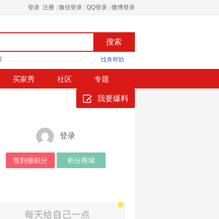
登录 注册
|
微信登录
|
QQ登录
|
微博登录
鞋
找券帮助
买家秀
社区
专题
我要爆料
登录
签到领积分
积分商城