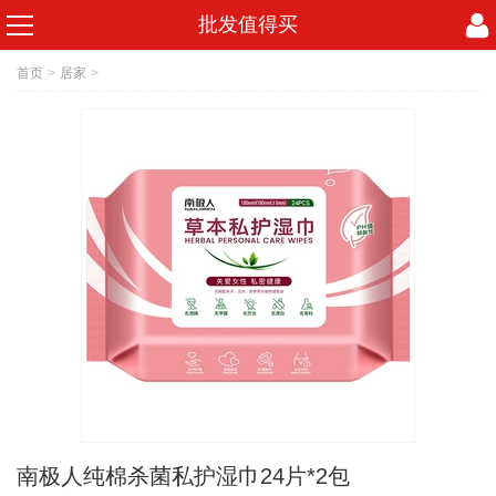
批发值得买
首页
>
居家
>
南极人纯棉杀菌私护湿巾24片*2包