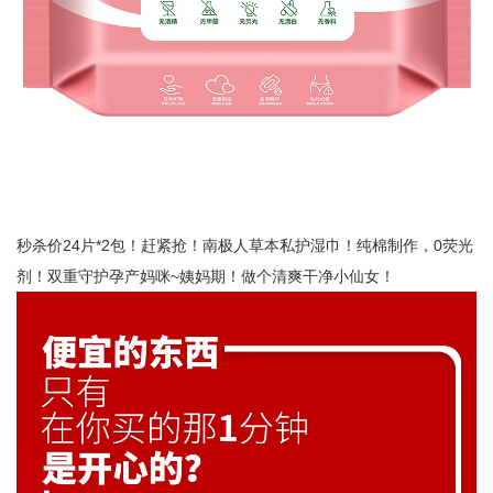
秒杀价24片*2包！赶紧抢！南极人草本私护湿巾！纯棉制作，0荧光
剂！双重守护孕产妈咪~姨妈期！做个清爽干净小仙女！