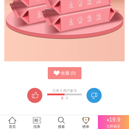
收藏
(
0
)
已有
0
用户参与
0
:
0
19.9
¥
前往购买
立即购买
首页
找券
搜索
榜单