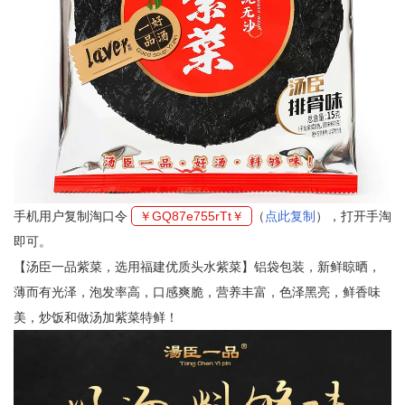
手机用户复制淘口令
￥GQ87e755rTt￥
（
点此复制
），打开手淘
即可。
【汤臣一品紫菜，选用福建优质头水紫菜】铝袋包装，新鲜晾晒，
薄而有光泽，泡发率高，口感爽脆，营养丰富，色泽黑亮，鲜香味
美，炒饭和做汤加紫菜特鲜！