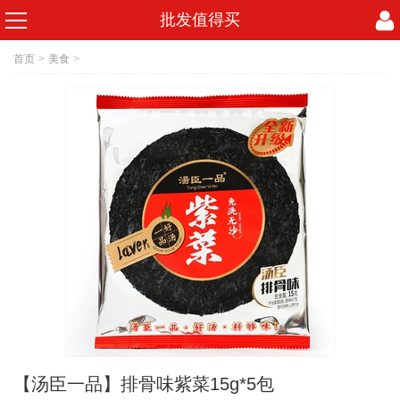
批发值得买
首页
>
美食
>
【汤臣一品】排骨味紫菜15g*5包