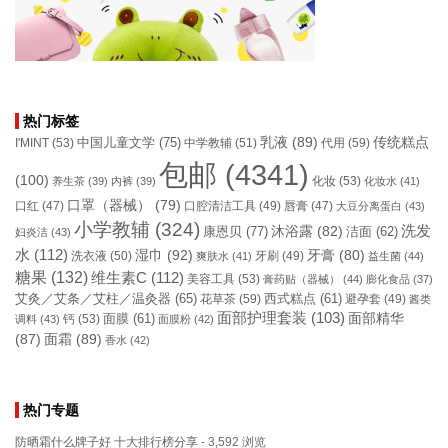
热门标签
乳液
(89)
传统糕点
中国儿童文学
(75)
I'MINT
(53)
中学教辅
(51)
代用
(59)
包邮
(4341)
(100)
化妆
(53)
养生茶
(39)
内裤
(39)
化妆水
(41)
口罩（器械）
(79)
口腔清洁工具
(49)
口红
(47)
唇膏
(47)
大豆分离蛋白
(43)
小学教辅
(324)
洗发
康恩贝
(77)
沐浴露
(82)
洁面
(62)
妇炎洁
(43)
水
(112)
湿巾
(92)
牙膏
(80)
洗衣液
(50)
牙刷
(49)
爽肤水
(41)
益生菌
(44)
糖果
(132)
维生素C
(112)
美容工具
(53)
膏药贴（器械）
(44)
膨化食品
(37)
艾灸／艾条／艾柱／温灸器
(65)
花草茶
(59)
西式糕点
(61)
避孕套
(49)
酱类
面部护理套装
(103)
面部精华
钙
(53)
面膜
(61)
调料
(43)
面膜粉
(42)
(87)
面霜
(89)
香水
(42)
热门专题
防晒霜什么牌子好 十大排行榜分享
- 3,592 浏览