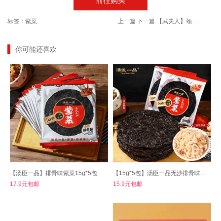
前往购买
标签：
紫菜
上一篇
下一篇:
【武夫人】颈肩腰腿骨关节专用膏药贴10贴
你可能还喜欢
【汤臣一品】排骨味紫菜15g*5包
【15g*5包】汤臣一品无沙排骨味紫菜
17.9元包邮
15.9元包邮