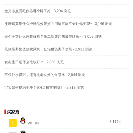
激光冰点脱毛仪器哪个牌子好
- 3,294 浏览
皮肤暗黄用什么护肤品效果好？用这五款不会让你失望~
- 3,146 浏览
矮个子穿什么外套好看？第二款穿起来最显腿长~
- 3,059 浏览
几款经典颜值款吹风机，低辐射负离子功能
- 2,931 浏览
女友生日送什么比较好？
- 2,891 浏览
不仅补水保湿，还有抗老功效的红茶水
- 2,844 浏览
宝宝如何稳稳学步？这4点很重要哦！
- 2,813 浏览
买家秀
3,111
分
1
WillHui