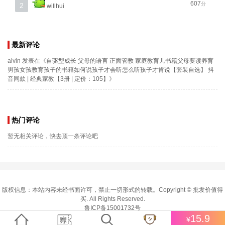
607
分
2
willhui
最新评论
alvin
发表在《
自驱型成长 父母的语言 正面管教 家庭教育儿书籍父母要读养育
男孩女孩教育孩子的书籍如何说孩子才会听怎么听孩子才肯说【套装自选】 抖
音同款 | 经典家教【3册 | 定价：105】
》
热门评论
暂无相关评论，快去顶一条评论吧
版权信息：本站内容未经书面许可，禁止一切形式的转载。Copyright ©
批发价值得
买
. All Rights Reserved.
鲁ICP备15001732号
15.9
¥