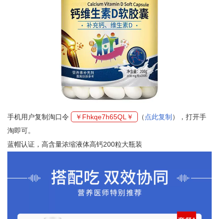
手机用户复制淘口令
￥Fhkqe7h65QL￥
（
点此复制
），打开手
淘即可。
蓝帽认证，高含量浓缩液体高钙200粒大瓶装