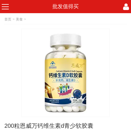
批发值得买
首页
>
美食
>
200粒恩威万钙维生素d青少软胶囊