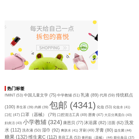
热门标签
乳液
(89)
传统糕点
中国儿童文学
(75)
I'MINT
(53)
中学教辅
(51)
代用
(59)
包邮
(4341)
(100)
化妆
(53)
养生茶
(39)
内裤
(39)
化妆水
(41)
口罩（器械）
(79)
口腔清洁工具
(49)
口红
(47)
唇膏
(47)
大豆分离蛋白
(43)
小学教辅
(324)
洗发
康恩贝
(77)
沐浴露
(82)
洁面
(62)
妇炎洁
(43)
水
(112)
湿巾
(92)
牙膏
(80)
洗衣液
(50)
牙刷
(49)
爽肤水
(41)
益生菌
(44)
糖果
(132)
维生素C
(112)
美容工具
(53)
膏药贴（器械）
(44)
膨化食品
(37)