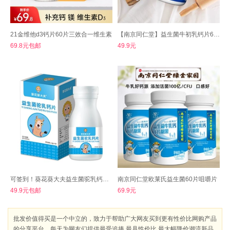
21金维他d3钙片60片三效合一维生素
【南京同仁堂】益生菌牛初乳钙片60片
69.8元包邮
49.9元
可签到！葵花葵大夫益生菌驼乳钙片60粒
南京同仁堂欧莱氏益生菌60片咀嚼片
49.9元包邮
69.9元
批发价值得买是一个中立的，致力于帮助广大网友买到更有性价比网购产品
的分享平台，每天为网友们提供最受追捧 最具性价比 最大幅降价潮流新品