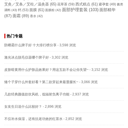
艾灸／艾条／艾柱／温灸器
(65)
花草茶
(59)
西式糕点
(61)
避孕套
(49)
酱类
面部护理套装
(103)
面部精华
钙
(53)
面膜
(61)
调料
(43)
面膜粉
(42)
(87)
面霜
(89)
香水
(42)
热门专题
防晒霜什么牌子好 十大排行榜分享
- 3,598 浏览
激光冰点脱毛仪器哪个牌子好
- 3,302 浏览
皮肤暗黄用什么护肤品效果好？用这五款不会让你失望~
- 3,152 浏览
矮个子穿什么外套好看？第二款穿起来最显腿长~
- 3,066 浏览
几款经典颜值款吹风机，低辐射负离子功能
- 2,937 浏览
女友生日送什么比较好？
- 2,896 浏览
不仅补水保湿，还有抗老功效的红茶水
- 2,852 浏览