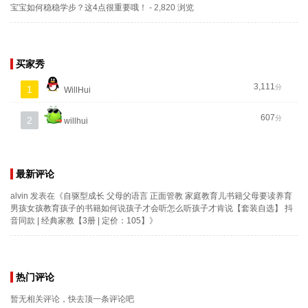
宝宝如何稳稳学步？这4点很重要哦！
- 2,820 浏览
买家秀
3,111
分
1
WillHui
607
分
2
willhui
最新评论
alvin
发表在《
自驱型成长 父母的语言 正面管教 家庭教育儿书籍父母要读养育
男孩女孩教育孩子的书籍如何说孩子才会听怎么听孩子才肯说【套装自选】 抖
音同款 | 经典家教【3册 | 定价：105】
》
热门评论
暂无相关评论，快去顶一条评论吧