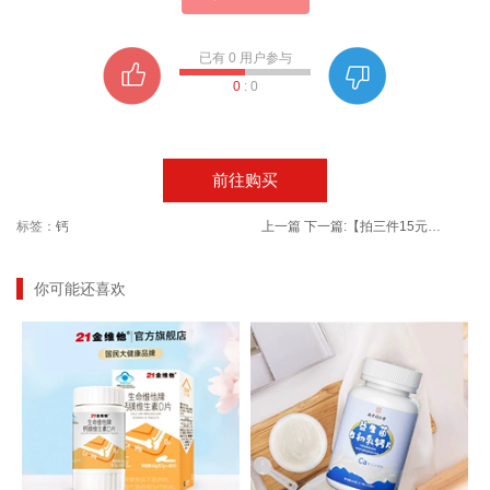
已有
0
用户参与
0
:
0
前往购买
标签：
钙
上一篇
下一篇:
【拍三件15元】颈椎病腰间盘突出专用药膏
你可能还喜欢