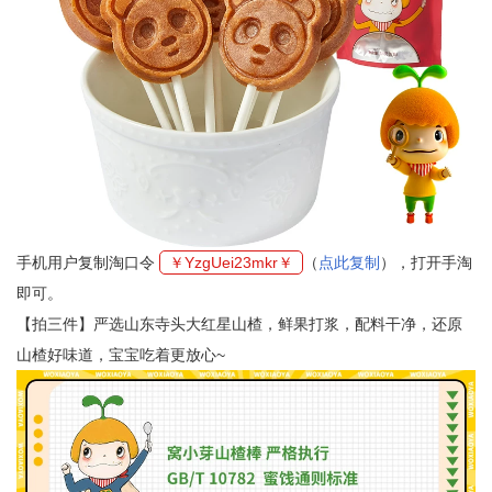
手机用户复制淘口令
￥YzgUei23mkr￥
（
点此复制
），打开手淘
即可。
【拍三件】严选山东寺头大红星山楂，鲜果打浆，配料干净，还原
山楂好味道，宝宝吃着更放心~