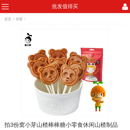
批发值得买
首页
>
母婴
>
拍3份窝小芽山楂棒棒糖小零食休闲山楂制品