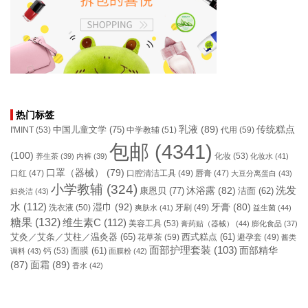
热门标签
乳液
(89)
传统糕点
中国儿童文学
(75)
I'MINT
(53)
中学教辅
(51)
代用
(59)
包邮
(4341)
(100)
化妆
(53)
养生茶
(39)
内裤
(39)
化妆水
(41)
口罩（器械）
(79)
口腔清洁工具
(49)
口红
(47)
唇膏
(47)
大豆分离蛋白
(43)
小学教辅
(324)
洗发
康恩贝
(77)
沐浴露
(82)
洁面
(62)
妇炎洁
(43)
水
(112)
湿巾
(92)
牙膏
(80)
洗衣液
(50)
牙刷
(49)
爽肤水
(41)
益生菌
(44)
糖果
(132)
维生素C
(112)
美容工具
(53)
膏药贴（器械）
(44)
膨化食品
(37)
艾灸／艾条／艾柱／温灸器
(65)
花草茶
(59)
西式糕点
(61)
避孕套
(49)
酱类
面部护理套装
(103)
面部精华
钙
(53)
面膜
(61)
调料
(43)
面膜粉
(42)
(87)
面霜
(89)
香水
(42)