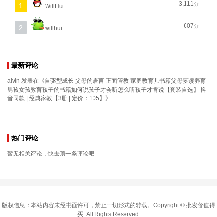
3,111
分
1
WillHui
607
分
2
willhui
最新评论
alvin
发表在《
自驱型成长 父母的语言 正面管教 家庭教育儿书籍父母要读养育
男孩女孩教育孩子的书籍如何说孩子才会听怎么听孩子才肯说【套装自选】 抖
音同款 | 经典家教【3册 | 定价：105】
》
热门评论
暂无相关评论，快去顶一条评论吧
版权信息：本站内容未经书面许可，禁止一切形式的转载。Copyright ©
批发价值得
买
. All Rights Reserved.