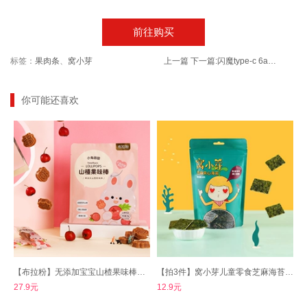
前往购买
标签：
果肉条
、
窝小芽
上一篇
下一篇:
闪魔type-c 6a华为小米11安卓数据线
你可能还喜欢
【布拉粉】无添加宝宝山楂果味棒整包10根
【拍3件】窝小芽儿童零食芝麻海苔夹心18g*3
27.9元
12.9元