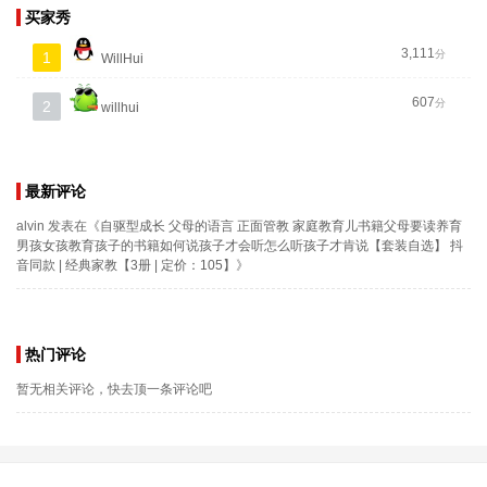
买家秀
3,111
分
1
WillHui
607
分
2
willhui
最新评论
alvin
发表在《
自驱型成长 父母的语言 正面管教 家庭教育儿书籍父母要读养育
男孩女孩教育孩子的书籍如何说孩子才会听怎么听孩子才肯说【套装自选】 抖
音同款 | 经典家教【3册 | 定价：105】
》
热门评论
暂无相关评论，快去顶一条评论吧