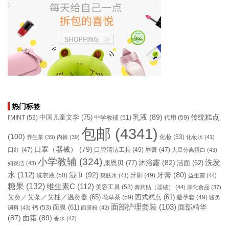
热门标签
乳液
(89)
传统糕点
中国儿童文学
(75)
I'MINT
(53)
中学教辅
(51)
代用
(59)
包邮
(4341)
(100)
化妆
(53)
养生茶
(39)
内裤
(39)
化妆水
(41)
口罩（器械）
(79)
口腔清洁工具
(49)
口红
(47)
唇膏
(47)
大豆分离蛋白
(43)
小学教辅
(324)
洗发
康恩贝
(77)
沐浴露
(82)
洁面
(62)
妇炎洁
(43)
水
(112)
湿巾
(92)
牙膏
(80)
洗衣液
(50)
牙刷
(49)
爽肤水
(41)
益生菌
(44)
糖果
(132)
维生素C
(112)
美容工具
(53)
膏药贴（器械）
(44)
膨化食品
(37)
艾灸／艾条／艾柱／温灸器
(65)
花草茶
(59)
西式糕点
(61)
避孕套
(49)
酱类
面部护理套装
(103)
面部精华
钙
(53)
面膜
(61)
调料
(43)
面膜粉
(42)
(87)
面霜
(89)
香水
(42)