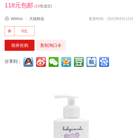
118元包邮
(
10
笔成交)
WillHui
天猫精选
更新时间：2022年8月12日
券
0元
领券抢购
复制淘口令
分享到：