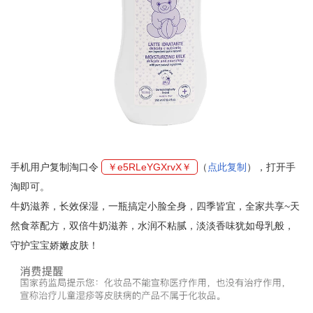
手机用户复制淘口令
￥e5RLeYGXrvX￥
（
点此复制
），打开手
淘即可。
牛奶滋养，长效保湿，一瓶搞定小脸全身，四季皆宜，全家共享~天
然食萃配方，双倍牛奶滋养，水润不粘腻，淡淡香味犹如母乳般，
守护宝宝娇嫩皮肤！