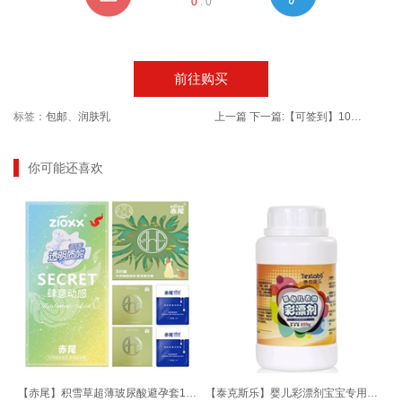
0
:
0
前往购买
标签：
包邮
、
润肤乳
上一篇
下一篇:
【可签到】100只手提垃圾袋
你可能还喜欢
【赤尾】积雪草超薄玻尿酸避孕套15只
【泰克斯乐】婴儿彩漂剂宝宝专用彩漂粉