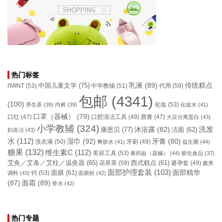
热门标签
乳液
(89)
传统糕点
中国儿童文学
(75)
I'MINT
(53)
中学教辅
(51)
代用
(59)
包邮
(4341)
(100)
化妆
(53)
养生茶
(39)
内裤
(39)
化妆水
(41)
口罩（器械）
(79)
口腔清洁工具
(49)
口红
(47)
唇膏
(47)
大豆分离蛋白
(43)
小学教辅
(324)
洗发
康恩贝
(77)
沐浴露
(82)
洁面
(62)
妇炎洁
(43)
水
(112)
湿巾
(92)
牙膏
(80)
洗衣液
(50)
牙刷
(49)
爽肤水
(41)
益生菌
(44)
糖果
(132)
维生素C
(112)
美容工具
(53)
膏药贴（器械）
(44)
膨化食品
(37)
艾灸／艾条／艾柱／温灸器
(65)
花草茶
(59)
西式糕点
(61)
避孕套
(49)
酱类
面部护理套装
(103)
面部精华
钙
(53)
面膜
(61)
调料
(43)
面膜粉
(42)
(87)
面霜
(89)
香水
(42)
热门专题