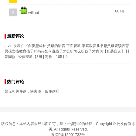
607
分
2
willhui
最新评论
alvin
发表在《
自驱型成长 父母的语言 正面管教 家庭教育儿书籍父母要读养育
男孩女孩教育孩子的书籍如何说孩子才会听怎么听孩子才肯说【套装自选】 抖
音同款 | 经典家教【3册 | 定价：105】
》
热门评论
暂无相关评论，快去顶一条评论吧
版权信息：本站内容未经书面许可，禁止一切形式的转载。Copyright ©
批发价值得
买
. All Rights Reserved.
鲁ICP备15001732号