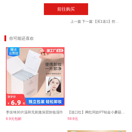
前往购买
上一篇
下一篇:
【买1送1】控菌除螨牛奶沐浴露800ml 超值大瓶装
你可能还喜欢
李佳埼30片温和无刺激深层卸妆湿巾
【送口红】网红同款PT铂金小蘑菇头气垫正
6.9元包邮
59.9元