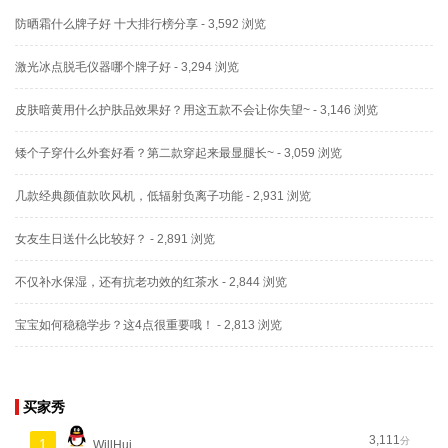
防晒霜什么牌子好 十大排行榜分享
- 3,592 浏览
激光冰点脱毛仪器哪个牌子好
- 3,294 浏览
皮肤暗黄用什么护肤品效果好？用这五款不会让你失望~
- 3,146 浏览
矮个子穿什么外套好看？第二款穿起来最显腿长~
- 3,059 浏览
几款经典颜值款吹风机，低辐射负离子功能
- 2,931 浏览
女友生日送什么比较好？
- 2,891 浏览
不仅补水保湿，还有抗老功效的红茶水
- 2,844 浏览
宝宝如何稳稳学步？这4点很重要哦！
- 2,813 浏览
买家秀
3,111
分
1
WillHui