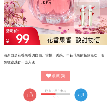
清新自然花香果香调自由、愉悦、诱惑、年轻花果的极致狂欢、唤
醒敏锐感官一击入魂
收藏
(
0
)
已有
0
用户参与
0
:
0