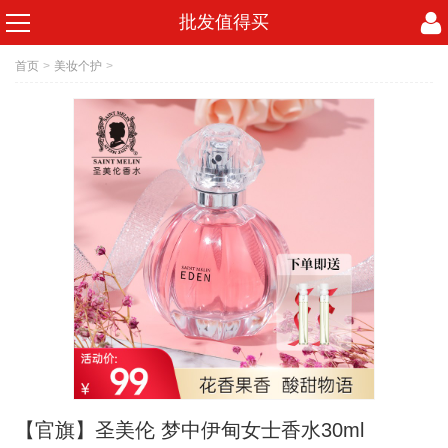
批发值得买
首页
>
美妆个护
>
【官旗】圣美伦 梦中伊甸女士香水30ml