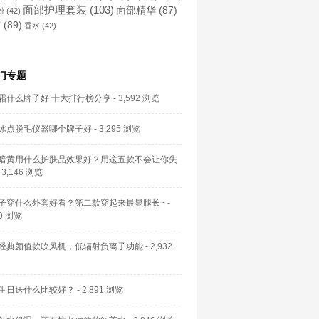
面部护理套装
(103)
面部精华
(87)
粉
(42)
霜
(89)
香水
(42)
门专题
霜什么牌子好 十大排行榜分享
- 3,592 浏览
冰点脱毛仪器哪个牌子好
- 3,295 浏览
暗黄用什么护肤品效果好？用这五款不会让你失
 3,146 浏览
子穿什么外套好看？第二款穿起来最显腿长~
-
59 浏览
经典颜值款吹风机，低辐射负离子功能
- 2,932
生日送什么比较好？
- 2,891 浏览