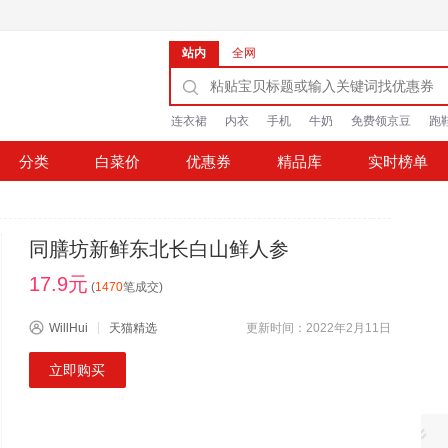
站内
全网
连衣裙
内衣
手机
牛奶
免费领京豆
跑
分类
白菜价
优惠券
精品库
实时榜单
同膳坊新鲜东北长白山鲜人参
17.9元
(
1470
笔成交)
WillHui
天猫精选
更新时间：2022年2月11日
立即购买