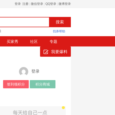
登录 注册
|
微信登录
|
QQ登录
|
微博登录
鞋
找券帮助
买家秀
社区
专题
我要爆料
登录
签到领积分
积分商城