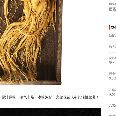
面膜
面
热
防晒
激光
皮肤
望~
-
矮个
3,0
几款
浏览
选，原汁原味，浆气十足，参味浓郁，完整保留人参的活性营养！
女友