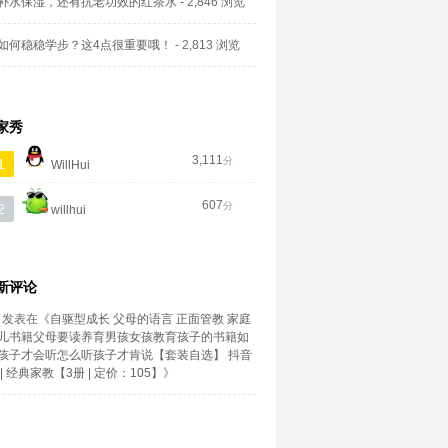
补水保湿，还有抗老功效的红茶水
- 2,846 浏览
如何稳稳学步？这4点很重要哦！
- 2,813 浏览
家秀
3,111
分
1
WillHui
607
分
2
willhui
新评论
发表在《
自驱型成长 父母的语言 正面管教 家庭
儿书籍父母要读养育男孩女孩教育孩子的书籍如
孩子才会听怎么听孩子才肯说【套装自选】 抖音
| 经典家教【3册 | 定价：105】
》