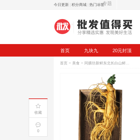
专题
今日更新
|
积分商城
|
热门标签
首页
九块九
20元封顶
首页
>
美食
>
同膳坊新鲜东北长白山鲜人参
收藏
0