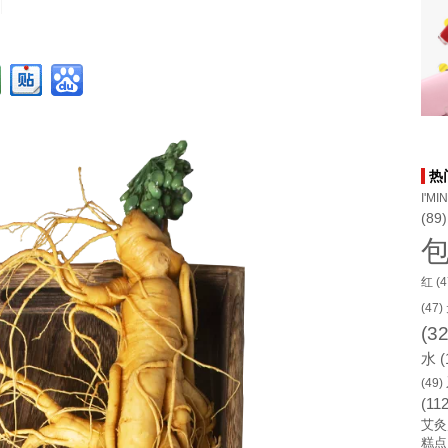
热
I'MI
(89)
红
(4
(47)
(32
水
(
(49)
(112
艾灸
糕点