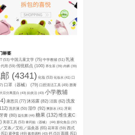
门标签
乳液
中国儿童文学
(75)
NT
(53)
中学教辅
(51)
传统糕点
(100)
代用
(59)
养生茶
(39)
内裤
(39)
包邮
(4341)
化妆
(53)
化妆水
(41)
口
口罩（器械）
(79)
口腔清洁工具
(49)
7)
唇膏
小学教辅
大豆分离蛋白
(43)
妇炎洁
(43)
4)
洗发
康恩贝
(77)
沐浴露
(82)
洁面
(62)
112)
湿巾
(92)
洗衣液
(50)
牙刷
爽肤水
(41)
糖果
(132)
维生素C
牙膏
(80)
益生菌
(44)
)
美容工具
(53)
膏药贴（器械）
(44)
膨化食品
(37)
／艾条／艾柱／温灸器
(65)
花草茶
(59)
西式
(61)
避孕套
(49)
钙
(53)
面膜
(61)
酱类调料
(43)