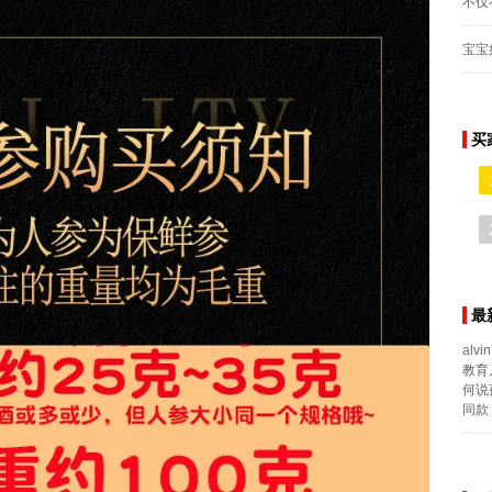
不仅
宝宝
买
最
alvin
教育
何说
同款 