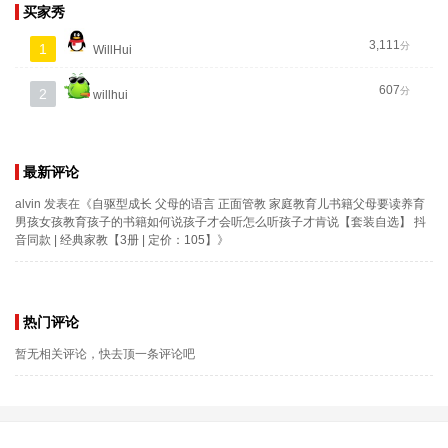
买家秀
3,111
分
1
WillHui
607
分
2
willhui
最新评论
alvin
发表在《
自驱型成长 父母的语言 正面管教 家庭教育儿书籍父母要读养育
男孩女孩教育孩子的书籍如何说孩子才会听怎么听孩子才肯说【套装自选】 抖
音同款 | 经典家教【3册 | 定价：105】
》
热门评论
暂无相关评论，快去顶一条评论吧