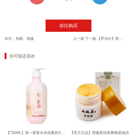
前往购买
标签：
包邮
、
地毯
上一篇
下一篇:
【罗马仕】快充苹果充电器头
你可能还喜欢
【750ML】茶一派香水沐浴露持久留香
【官方正品】西施美珍珠膏晚霜滋润