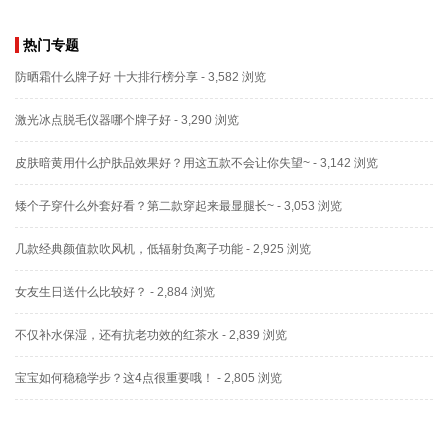
热门专题
防晒霜什么牌子好 十大排行榜分享
- 3,582 浏览
激光冰点脱毛仪器哪个牌子好
- 3,290 浏览
皮肤暗黄用什么护肤品效果好？用这五款不会让你失望~
- 3,142 浏览
矮个子穿什么外套好看？第二款穿起来最显腿长~
- 3,053 浏览
几款经典颜值款吹风机，低辐射负离子功能
- 2,925 浏览
女友生日送什么比较好？
- 2,884 浏览
不仅补水保湿，还有抗老功效的红茶水
- 2,839 浏览
宝宝如何稳稳学步？这4点很重要哦！
- 2,805 浏览