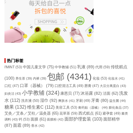
热门标签
乳液
(89)
传统糕点
中国儿童文学
(75)
I'MINT
(53)
中学教辅
(51)
代用
(59)
包邮
(4341)
(100)
化妆
(53)
养生茶
(39)
内裤
(39)
化妆水
(41)
口罩（器械）
(79)
口腔清洁工具
(49)
口红
(47)
唇膏
(47)
大豆分离蛋白
(43)
小学教辅
(324)
洗发
康恩贝
(77)
沐浴露
(82)
洁面
(62)
妇炎洁
(43)
水
(112)
湿巾
(92)
牙膏
(80)
洗衣液
(50)
牙刷
(49)
爽肤水
(41)
益生菌
(44)
糖果
(132)
维生素C
(112)
美容工具
(53)
膏药贴（器械）
(44)
膨化食品
(37)
艾灸／艾条／艾柱／温灸器
(65)
花草茶
(59)
西式糕点
(61)
避孕套
(49)
酱类
面部护理套装
(103)
面部精华
钙
(53)
面膜
(61)
调料
(43)
面膜粉
(42)
(87)
面霜
(89)
香水
(42)