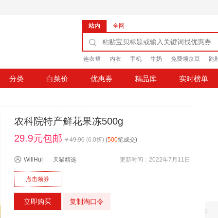
站内
全网
连衣裙
内衣
手机
牛奶
免费领京豆
跑
分类
白菜价
优惠券
精品库
实时榜单
农科院特产鲜花果冻500g
29.9元包邮
￥
49.90
(
6.0
折)
(
500
笔成交)
WillHui
天猫精选
更新时间：2022年7月11日
点击领券
立即购买
复制淘口令