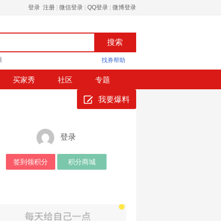
登录 注册
|
微信登录
|
QQ登录
|
微博登录
鞋
找券帮助
买家秀
社区
专题
我要爆料
登录
签到领积分
积分商城