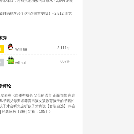
补水保湿，还有抗老功效的红茶水
- 2,844 浏览
如何稳稳学步？这4点很重要哦！
- 2,812 浏览
家秀
3,111
分
1
WillHui
607
分
2
willhui
新评论
发表在《
自驱型成长 父母的语言 正面管教 家庭
儿书籍父母要读养育男孩女孩教育孩子的书籍如
孩子才会听怎么听孩子才肯说【套装自选】 抖音
| 经典家教【3册 | 定价：105】
》