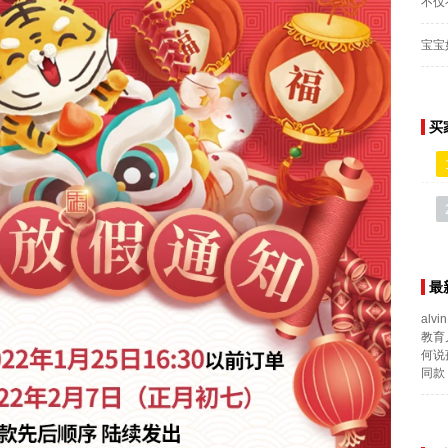
不仅
宝宝
买
最
alvin
教育
何说
同款 