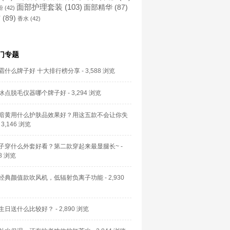
面部护理套装
(103)
面部精华
(87)
粉
(42)
霜
(89)
香水
(42)
门专题
霜什么牌子好 十大排行榜分享
- 3,588 浏览
冰点脱毛仪器哪个牌子好
- 3,294 浏览
暗黄用什么护肤品效果好？用这五款不会让你失
 3,146 浏览
子穿什么外套好看？第二款穿起来最显腿长~
-
58 浏览
经典颜值款吹风机，低辐射负离子功能
- 2,930
生日送什么比较好？
- 2,890 浏览