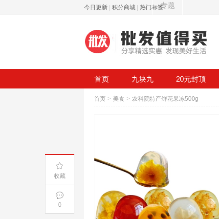
专题
今日更新
|
积分商城
|
热门标签
首页
九块九
20元封顶
首页
>
美食
>
农科院特产鲜花果冻500g
收藏
0