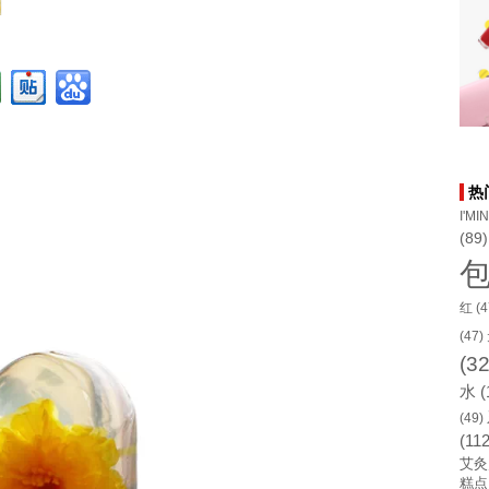
热
I'MI
(89)
红
(4
(47)
(32
水
(
(49)
(112
艾灸
糕点