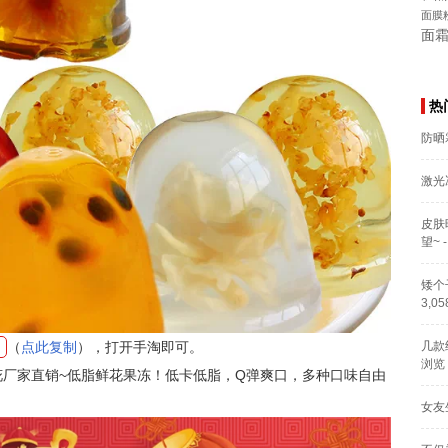
面膜
面
热
防晒
激光
皮肤
望~
-
矮个
3,0
（
点此复制
），打开手淘即可。
几款
浏览
花厂家直销~低脂鲜花果冻！低卡低脂，Q弹爽口，多种口味自由
女友