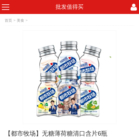
批发值得买
首页
>
美食
>
【都市牧场】无糖薄荷糖清口含片6瓶