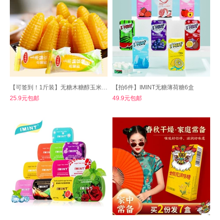
【可签到！1斤装】无糖木糖醇玉米软糖
【拍6件】IMINT无糖薄荷糖6盒
25.9元包邮
49.9元包邮