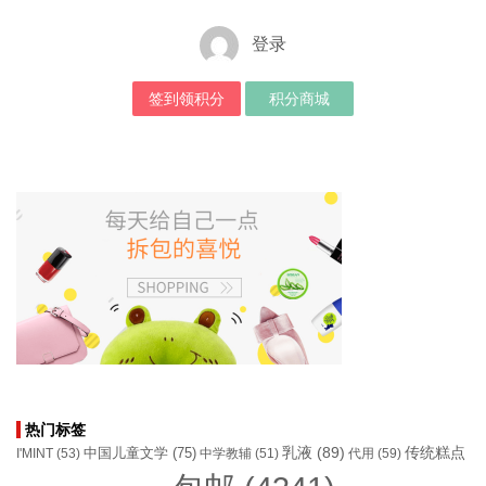
登录
签到领积分
积分商城
热门标签
乳液
(89)
传统糕点
中国儿童文学
(75)
I'MINT
(53)
中学教辅
(51)
代用
(59)