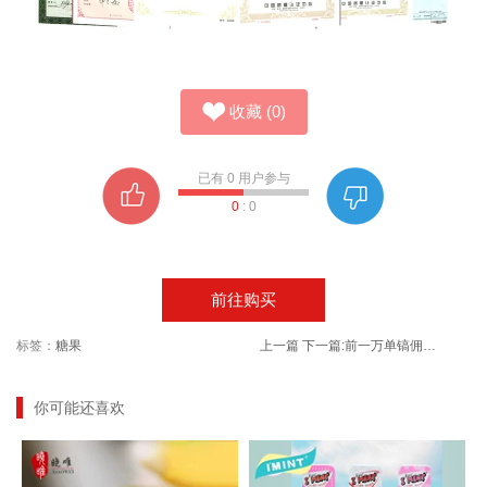
收藏
(
0
)
已有
0
用户参与
0
:
0
前往购买
标签：
糖果
上一篇
下一篇:
前一万单镐佣！5斤装黑龙江寒地长粒香大米
你可能还喜欢