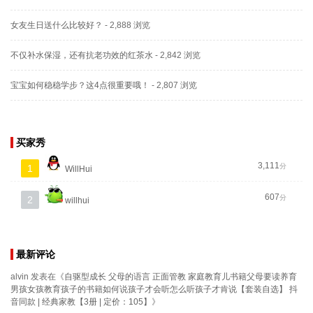
女友生日送什么比较好？
- 2,888 浏览
不仅补水保湿，还有抗老功效的红茶水
- 2,842 浏览
宝宝如何稳稳学步？这4点很重要哦！
- 2,807 浏览
买家秀
3,111
分
1
WillHui
607
分
2
willhui
最新评论
alvin
发表在《
自驱型成长 父母的语言 正面管教 家庭教育儿书籍父母要读养育
男孩女孩教育孩子的书籍如何说孩子才会听怎么听孩子才肯说【套装自选】 抖
音同款 | 经典家教【3册 | 定价：105】
》