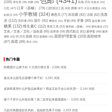
包邮
(4341)
(100)
化妆
(53)
养生茶
(39)
内裤
(39)
化妆水
(41)
口罩（器械）
(79)
口腔清洁工具
(49)
口红
(47)
唇膏
(47)
大豆分离蛋白
(43)
小学教辅
(324)
洗发
康恩贝
(77)
沐浴露
(82)
洁面
(62)
妇炎洁
(43)
水
(112)
湿巾
(92)
牙膏
(80)
洗衣液
(50)
牙刷
(49)
爽肤水
(41)
益生菌
(44)
糖果
(132)
维生素C
(112)
美容工具
(53)
膏药贴（器械）
(44)
膨化食品
(37)
艾灸／艾条／艾柱／温灸器
(65)
花草茶
(59)
西式糕点
(61)
避孕套
(49)
酱类
面部护理套装
(103)
面部精华
钙
(53)
面膜
(61)
调料
(43)
面膜粉
(42)
(87)
面霜
(89)
香水
(42)
热门专题
防晒霜什么牌子好 十大排行榜分享
- 3,586 浏览
激光冰点脱毛仪器哪个牌子好
- 3,292 浏览
皮肤暗黄用什么护肤品效果好？用这五款不会让你失望~
- 3,144 浏览
矮个子穿什么外套好看？第二款穿起来最显腿长~
- 3,055 浏览
几款经典颜值款吹风机，低辐射负离子功能
- 2,929 浏览