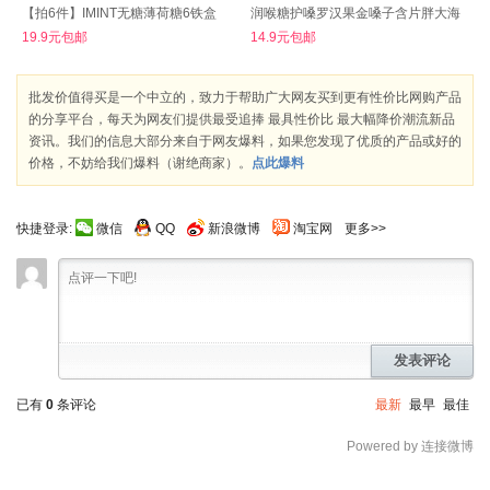
【拍6件】IMINT无糖薄荷糖6铁盒
润喉糖护嗓罗汉果金嗓子含片胖大海
19.9元包邮
14.9元包邮
批发价值得买是一个中立的，致力于帮助广大网友买到更有性价比网购产品
的分享平台，每天为网友们提供最受追捧 最具性价比 最大幅降价潮流新品
资讯。我们的信息大部分来自于网友爆料，如果您发现了优质的产品或好的
价格，不妨给我们爆料（谢绝商家）。
点此爆料
快捷登录:
微信
QQ
新浪微博
淘宝网
更多>>
发表评论
已有
0
条评论
最新
最早
最佳
Powered by 连接微博