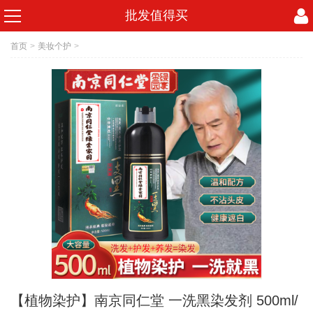
批发值得买
首页
>
美妆个护
>
【植物染护】南京同仁堂 一洗黑染发剂 500ml/