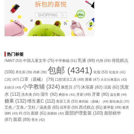
热门标签
乳液
(89)
传统糕点
中国儿童文学
(75)
I'MINT
(53)
中学教辅
(51)
代用
(59)
包邮
(4341)
(100)
化妆
(53)
养生茶
(39)
内裤
(39)
化妆水
(41)
口罩（器械）
(79)
口腔清洁工具
(49)
口红
(47)
唇膏
(47)
大豆分离蛋白
(43)
小学教辅
(324)
洗发
康恩贝
(77)
沐浴露
(82)
洁面
(62)
妇炎洁
(43)
水
(112)
湿巾
(92)
牙膏
(80)
洗衣液
(50)
牙刷
(49)
爽肤水
(41)
益生菌
(44)
糖果
(132)
维生素C
(112)
美容工具
(53)
膏药贴（器械）
(44)
膨化食品
(37)
艾灸／艾条／艾柱／温灸器
(65)
花草茶
(59)
西式糕点
(61)
避孕套
(49)
酱类
面部护理套装
(103)
面部精华
钙
(53)
面膜
(61)
调料
(43)
面膜粉
(42)
(87)
面霜
(89)
香水
(42)