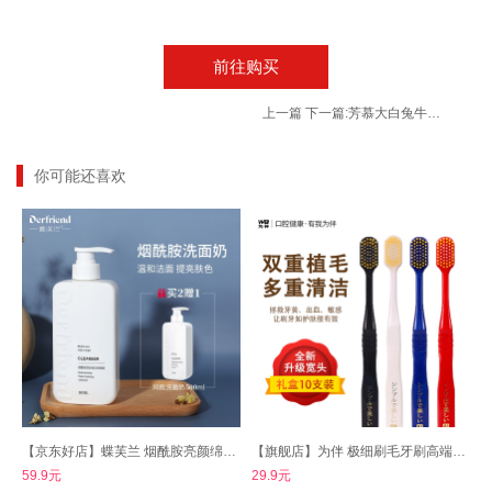
前往购买
上一篇
下一篇:
芳慕大白兔牛奶糖味香水100ml
你可能还喜欢
【京东好店】蝶芙兰 烟酰胺亮颜绵泡洗面奶500ml
【旗舰店】为伴 极细刷毛牙刷高端盒装 10支装
59.9元
29.9元