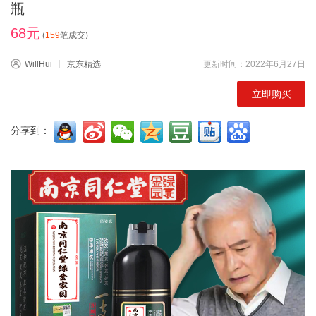
瓶
68元
(
159
笔成交)
WillHui
京东精选
更新时间：2022年6月27日
立即购买
分享到：