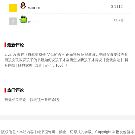
3,111
分
1
WillHui
607
分
2
willhui
最新评论
alvin
发表在《
自驱型成长 父母的语言 正面管教 家庭教育儿书籍父母要读养育
男孩女孩教育孩子的书籍如何说孩子才会听怎么听孩子才肯说【套装自选】 抖
音同款 | 经典家教【3册 | 定价：105】
》
热门评论
暂无相关评论，快去顶一条评论吧
版权信息：本站内容未经书面许可，禁止一切形式的转载。Copyright ©
批发价值得