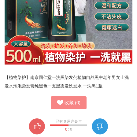
【植物染护】南京同仁堂一洗黑染发剂植物自然黑中老年男女士洗
发水泡泡染发膏纯黑色一支黑染发洗发水 一洗黑1瓶
收藏
(
0
)
已有
0
用户参与
0
:
0