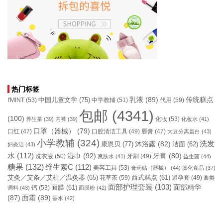
热门标签
乳液
(89)
传统糕点
中国儿童文学
(75)
I'MINT
(53)
中学教辅
(51)
代用
(59)
包邮
(4341)
(100)
化妆
(53)
养生茶
(39)
内裤
(39)
化妆水
(41)
口罩（器械）
(79)
口腔清洁工具
(49)
口红
(47)
唇膏
(47)
大豆分离蛋白
(43)
小学教辅
(324)
洗发
康恩贝
(77)
沐浴露
(82)
洁面
(62)
妇炎洁
(43)
水
(112)
湿巾
(92)
牙膏
(80)
洗衣液
(50)
牙刷
(49)
爽肤水
(41)
益生菌
(44)
糖果
(132)
维生素C
(112)
美容工具
(53)
膏药贴（器械）
(44)
膨化食品
(37)
艾灸／艾条／艾柱／温灸器
(65)
花草茶
(59)
西式糕点
(61)
避孕套
(49)
酱类
面部护理套装
(103)
面部精华
钙
(53)
面膜
(61)
调料
(43)
面膜粉
(42)
(87)
面霜
(89)
香水
(42)