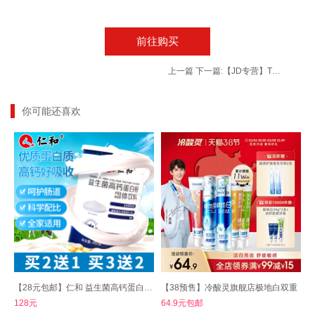
前往购买
上一篇
下一篇:
【JD专营】TWG凡士林精华护手霜套装 30g*4支
你可能还喜欢
【28元包邮】仁和 益生菌高钙蛋白粉 450g/罐
【38预售】冷酸灵旗舰店极地白双重
128元
64.9元包邮