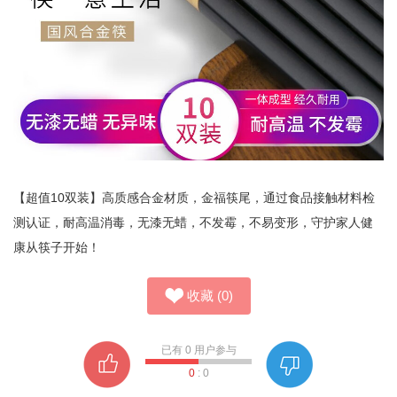
【超值10双装】高质感合金材质，金福筷尾，通过食品接触材料检
测认证，耐高温消毒，无漆无蜡，不发霉，不易变形，守护家人健
康从筷子开始！
收藏
(
0
)
已有
0
用户参与
0
:
0