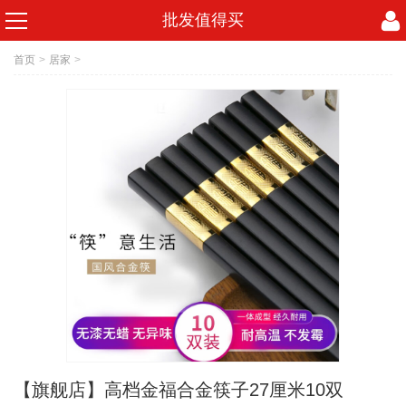
批发值得买
首页
>
居家
>
【旗舰店】高档金福合金筷子27厘米10双