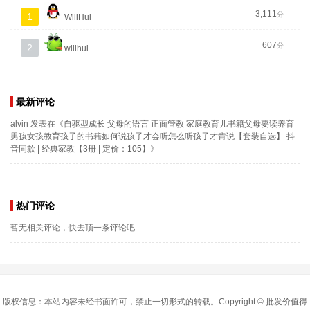
3,111
分
1
WillHui
607
分
2
willhui
最新评论
alvin
发表在《
自驱型成长 父母的语言 正面管教 家庭教育儿书籍父母要读养育
男孩女孩教育孩子的书籍如何说孩子才会听怎么听孩子才肯说【套装自选】 抖
音同款 | 经典家教【3册 | 定价：105】
》
热门评论
暂无相关评论，快去顶一条评论吧
版权信息：本站内容未经书面许可，禁止一切形式的转载。Copyright ©
批发价值得