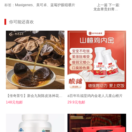
标签：
Maxigenes
、
美可卓
、
蓝莓护眼咀嚼片
上一篇
下一篇:
龙血膏贵妇膏视黄醇胎盘素颜霜面霜遮瑕提亮
你可能还喜欢
【传奇茶引】新会九制陈皮洛神花陈皮茶
a百年玖福堂鸡内金老人儿童山楂片
148元包邮
29.9元包邮