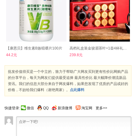
【康恩贝】维生素B族咀嚼片100片
高档礼盒装金骏眉茶叶+1壶4杯礼盒装
44.2元
239.8元
批发价值得买是一个中立的，致力于帮助广大网友买到更有性价比网购产品
的分享平台，每天为网友们提供最受追捧 最具性价比 最大幅降价潮流新品
资讯。我们的信息大部分来自于网友爆料，如果您发现了优质的产品或好的
价格，不妨给我们爆料（谢绝商家）。
点此爆料
快捷登录:
微信
QQ
新浪微博
淘宝网
更多>>