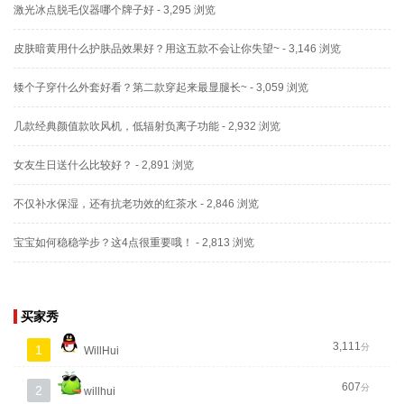
激光冰点脱毛仪器哪个牌子好
- 3,295 浏览
皮肤暗黄用什么护肤品效果好？用这五款不会让你失望~
- 3,146 浏览
矮个子穿什么外套好看？第二款穿起来最显腿长~
- 3,059 浏览
几款经典颜值款吹风机，低辐射负离子功能
- 2,932 浏览
女友生日送什么比较好？
- 2,891 浏览
不仅补水保湿，还有抗老功效的红茶水
- 2,846 浏览
宝宝如何稳稳学步？这4点很重要哦！
- 2,813 浏览
买家秀
3,111
分
1
WillHui
607
分
2
willhui