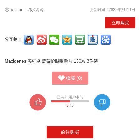
willhui
考拉海购
更新时间：2022年2月11日
立即购买
分享到：
Maxigenes 美可卓 蓝莓护眼咀嚼片 150粒 3件装
收藏
(
0
)
已有
0
用户参与
0
:
0
前往购买