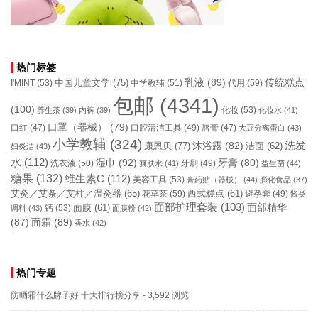
热门标签
乳液
(89)
传统糕点
中国儿童文学
(75)
I'MINT
(53)
中学教辅
(51)
代用
(59)
包邮
(4341)
(100)
化妆
(53)
养生茶
(39)
内裤
(39)
化妆水
(41)
口罩（器械）
(79)
口腔清洁工具
(49)
口红
(47)
唇膏
(47)
大豆分离蛋白
(43)
小学教辅
(324)
洗发
康恩贝
(77)
沐浴露
(82)
洁面
(62)
妇炎洁
(43)
水
(112)
湿巾
(92)
牙膏
(80)
洗衣液
(50)
牙刷
(49)
爽肤水
(41)
益生菌
(44)
糖果
(132)
维生素C
(112)
美容工具
(53)
膏药贴（器械）
(44)
膨化食品
(37)
艾灸／艾条／艾柱／温灸器
(65)
花草茶
(59)
西式糕点
(61)
避孕套
(49)
酱类
面部护理套装
(103)
面部精华
钙
(53)
面膜
(61)
调料
(43)
面膜粉
(42)
(87)
面霜
(89)
香水
(42)
热门专题
防晒霜什么牌子好 十大排行榜分享
- 3,592 浏览