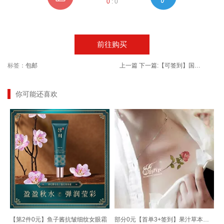
0
:
0
前往购买
标签：
包邮
上一篇
下一篇:
【可签到】国丰网红益生菌酵素山楂
你可能还喜欢
【第2件0元】鱼子酱抗皱细纹女眼霜
部分0元【首单3+签到】果汁草本纹身贴