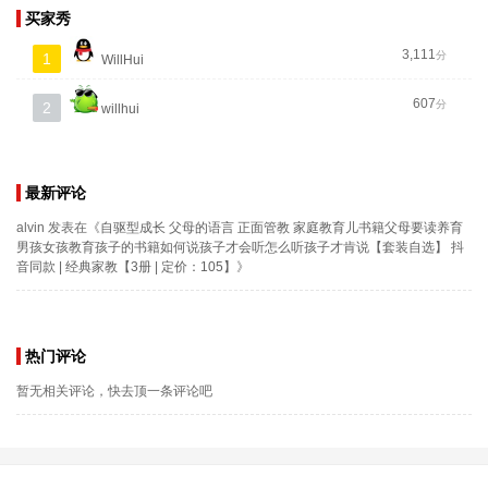
买家秀
3,111
分
1
WillHui
607
分
2
willhui
最新评论
alvin
发表在《
自驱型成长 父母的语言 正面管教 家庭教育儿书籍父母要读养育
男孩女孩教育孩子的书籍如何说孩子才会听怎么听孩子才肯说【套装自选】 抖
音同款 | 经典家教【3册 | 定价：105】
》
热门评论
暂无相关评论，快去顶一条评论吧