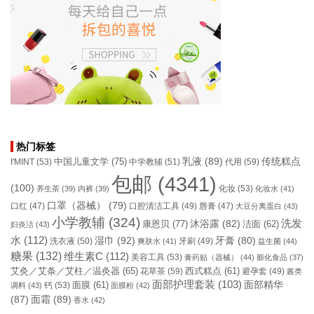
热门标签
乳液
(89)
传统糕点
中国儿童文学
(75)
I'MINT
(53)
中学教辅
(51)
代用
(59)
包邮
(4341)
(100)
化妆
(53)
养生茶
(39)
内裤
(39)
化妆水
(41)
口罩（器械）
(79)
口腔清洁工具
(49)
口红
(47)
唇膏
(47)
大豆分离蛋白
(43)
小学教辅
(324)
洗发
康恩贝
(77)
沐浴露
(82)
洁面
(62)
妇炎洁
(43)
水
(112)
湿巾
(92)
牙膏
(80)
洗衣液
(50)
牙刷
(49)
爽肤水
(41)
益生菌
(44)
糖果
(132)
维生素C
(112)
美容工具
(53)
膏药贴（器械）
(44)
膨化食品
(37)
艾灸／艾条／艾柱／温灸器
(65)
花草茶
(59)
西式糕点
(61)
避孕套
(49)
酱类
面部护理套装
(103)
面部精华
钙
(53)
面膜
(61)
调料
(43)
面膜粉
(42)
(87)
面霜
(89)
香水
(42)