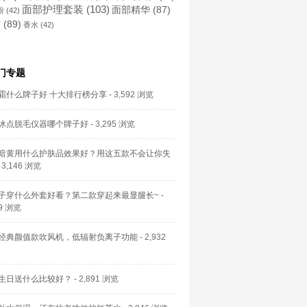
面部护理套装
(103)
面部精华
(87)
粉
(42)
霜
(89)
香水
(42)
门专题
霜什么牌子好 十大排行榜分享
- 3,592 浏览
冰点脱毛仪器哪个牌子好
- 3,295 浏览
暗黄用什么护肤品效果好？用这五款不会让你失
 3,146 浏览
子穿什么外套好看？第二款穿起来最显腿长~
-
59 浏览
经典颜值款吹风机，低辐射负离子功能
- 2,932
生日送什么比较好？
- 2,891 浏览