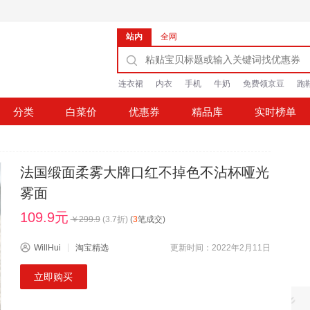
站内
全网
连衣裙
内衣
手机
牛奶
免费领京豆
跑
分类
白菜价
优惠券
精品库
实时榜单
法国缎面柔雾大牌口红不掉色不沾杯哑光
雾面
109.9元
￥
299.9
(
3.7
折)
(
3
笔成交)
WillHui
淘宝精选
更新时间：2022年2月11日
立即购买