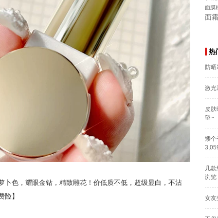
面膜
面
热
防晒
激光
皮肤
望~
-
矮个
3,0
几款
浏览
萝卜色，耀眼金钻，精致雕花！价低质不低，超级显白，不沾
费险】
女友