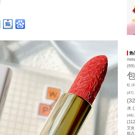
热
I'MI
(89)
红
(4
(47)
(32
水
(
(49)
(112
艾灸
糕点