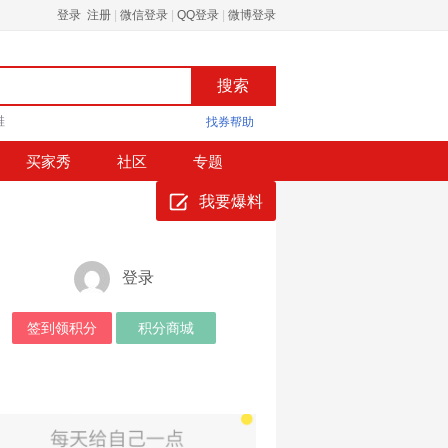
登录 注册
|
微信登录
|
QQ登录
|
微博登录
鞋
找券帮助
买家秀
社区
专题
我要爆料
登录
签到领积分
积分商城