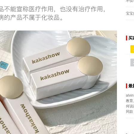
不仅
宝宝
买
最
alvin
教育
何说
同款 