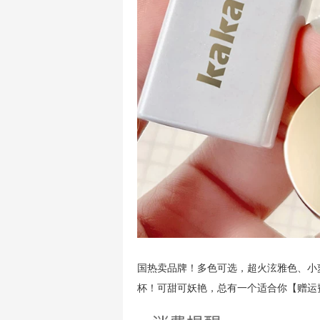
国热卖品牌！多色可选，超火泫雅色、小
杯！可甜可妖艳，总有一个适合你【赠运