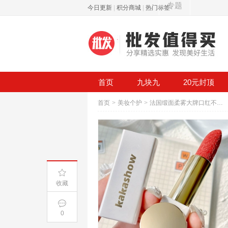
专题
今日更新
|
积分商城
|
热门标签
首页
九块九
20元封顶
首页
>
美妆个护
>
法国缎面柔雾大牌口红不掉色不沾杯哑光雾面
收藏
0