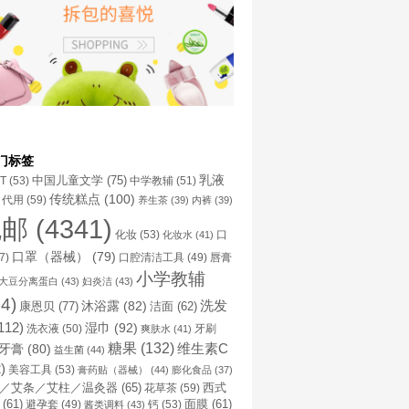
门标签
乳液
中国儿童文学
(75)
NT
(53)
中学教辅
(51)
传统糕点
(100)
代用
(59)
养生茶
(39)
内裤
(39)
包邮
(4341)
化妆
(53)
化妆水
(41)
口
口罩（器械）
(79)
口腔清洁工具
(49)
7)
唇膏
小学教辅
大豆分离蛋白
(43)
妇炎洁
(43)
4)
洗发
康恩贝
(77)
沐浴露
(82)
洁面
(62)
112)
湿巾
(92)
洗衣液
(50)
牙刷
爽肤水
(41)
糖果
(132)
维生素C
牙膏
(80)
益生菌
(44)
)
美容工具
(53)
膏药贴（器械）
(44)
膨化食品
(37)
／艾条／艾柱／温灸器
(65)
花草茶
(59)
西式
(61)
避孕套
(49)
钙
(53)
面膜
(61)
酱类调料
(43)