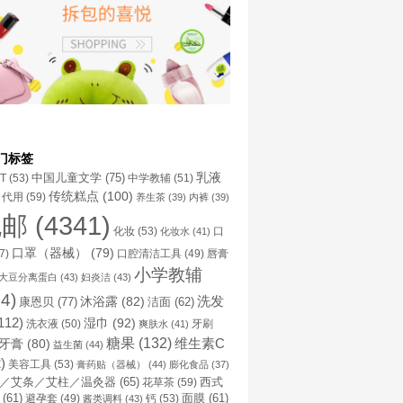
门标签
乳液
中国儿童文学
(75)
NT
(53)
中学教辅
(51)
传统糕点
(100)
代用
(59)
养生茶
(39)
内裤
(39)
包邮
(4341)
化妆
(53)
化妆水
(41)
口
口罩（器械）
(79)
口腔清洁工具
(49)
7)
唇膏
小学教辅
大豆分离蛋白
(43)
妇炎洁
(43)
4)
洗发
康恩贝
(77)
沐浴露
(82)
洁面
(62)
112)
湿巾
(92)
洗衣液
(50)
牙刷
爽肤水
(41)
糖果
(132)
维生素C
牙膏
(80)
益生菌
(44)
)
美容工具
(53)
膏药贴（器械）
(44)
膨化食品
(37)
／艾条／艾柱／温灸器
(65)
花草茶
(59)
西式
(61)
避孕套
(49)
钙
(53)
面膜
(61)
酱类调料
(43)