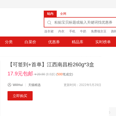
站内
全网
连衣裙
内衣
手机
牛奶
免费领京豆
跑
分类
白菜价
优惠券
精品库
实时榜单
【可签到+首单】江西南昌粉260g*3盒
17.9元包邮
￥
20.90
(
8.6
折)
(
500
笔成交)
WillHui
天猫精选
更新时间：2022年5月29日
立即购买