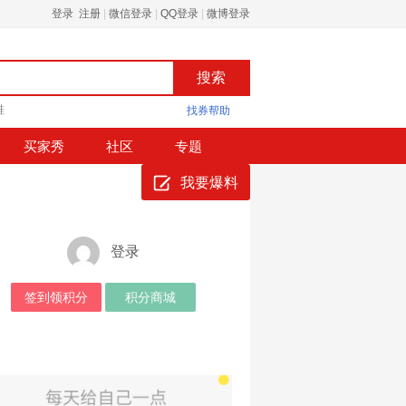
登录 注册
|
微信登录
|
QQ登录
|
微博登录
鞋
找券帮助
买家秀
社区
专题
我要爆料
登录
签到领积分
积分商城