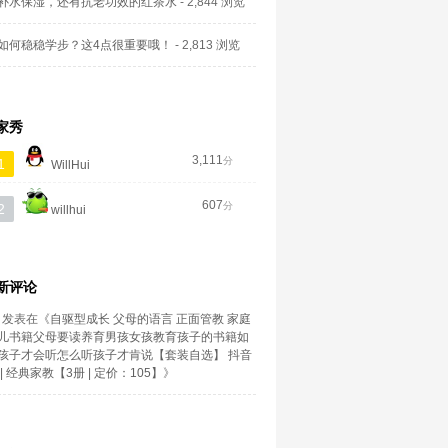
补水保湿，还有抗老功效的红茶水
- 2,844 浏览
如何稳稳学步？这4点很重要哦！
- 2,813 浏览
家秀
3,111
分
1
WillHui
607
分
2
willhui
新评论
发表在《
自驱型成长 父母的语言 正面管教 家庭
儿书籍父母要读养育男孩女孩教育孩子的书籍如
孩子才会听怎么听孩子才肯说【套装自选】 抖音
| 经典家教【3册 | 定价：105】
》