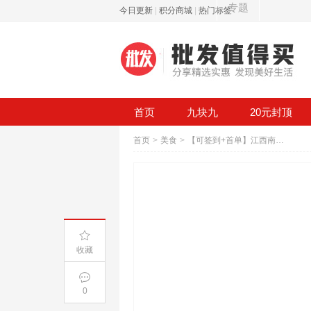
专题
今日更新
|
积分商城
|
热门标签
首页
九块九
20元封顶
首页
>
美食
>
【可签到+首单】江西南昌粉260g*3盒
收藏
0