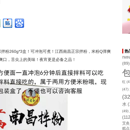
热
拌粉260g*3盒！可冲泡可煮！江西南昌正宗拌粉，米粉Q弹爽
I'MI
爽口，舌尖上的美味！夜宵更是必备之品！
(89)
红
(4
(47)
(32
水
(
(49)
(112
艾灸
糕点