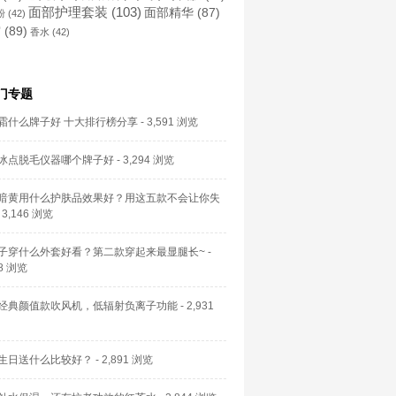
面部护理套装
(103)
面部精华
(87)
粉
(42)
霜
(89)
香水
(42)
门专题
霜什么牌子好 十大排行榜分享
- 3,591 浏览
冰点脱毛仪器哪个牌子好
- 3,294 浏览
暗黄用什么护肤品效果好？用这五款不会让你失
 3,146 浏览
子穿什么外套好看？第二款穿起来最显腿长~
-
58 浏览
经典颜值款吹风机，低辐射负离子功能
- 2,931
生日送什么比较好？
- 2,891 浏览