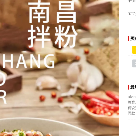
不仅
宝宝
买
最
alvin
教育
何说
同款 