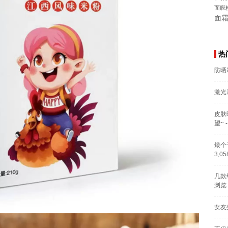
面膜
面
热
防晒
激光
皮肤
望~
-
矮个
3,0
几款
浏览
女友