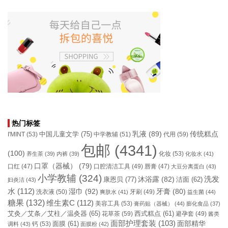
热门标签
乳液
(89)
传统糕点
中国儿童文学
(75)
I'MINT
(53)
中学教辅
(51)
代用
(59)
包邮
(4341)
(100)
化妆
(53)
养生茶
(39)
内裤
(39)
化妆水
(41)
口罩（器械）
(79)
口腔清洁工具
(49)
口红
(47)
唇膏
(47)
大豆分离蛋白
(43)
小学教辅
(324)
洗发
康恩贝
(77)
沐浴露
(82)
洁面
(62)
妇炎洁
(43)
水
(112)
湿巾
(92)
牙膏
(80)
洗衣液
(50)
牙刷
(49)
爽肤水
(41)
益生菌
(44)
糖果
(132)
维生素C
(112)
美容工具
(53)
膏药贴（器械）
(44)
膨化食品
(37)
艾灸／艾条／艾柱／温灸器
(65)
花草茶
(59)
西式糕点
(61)
避孕套
(49)
酱类
面部护理套装
(103)
面部精华
钙
(53)
面膜
(61)
调料
(43)
面膜粉
(42)