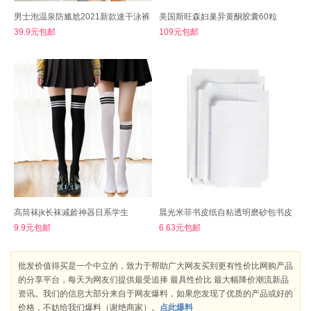
男士泡温泉防尴尬2021新款速干泳裤
美国斯旺森妇巢异黄酮胶囊60粒
39.9元包邮
109元包邮
高筒袜jk长袜减龄神器日系学生
晨光米菲书皮纸自粘透明磨砂包书皮
9.9元包邮
6.63元包邮
批发价值得买是一个中立的，致力于帮助广大网友买到更有性价比网购产品
的分享平台，每天为网友们提供最受追捧 最具性价比 最大幅降价潮流新品
资讯。我们的信息大部分来自于网友爆料，如果您发现了优质的产品或好的
价格，不妨给我们爆料（谢绝商家）。
点此爆料