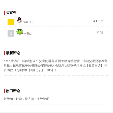
买家秀
3,111
分
1
WillHui
607
分
2
willhui
最新评论
alvin
发表在《
自驱型成长 父母的语言 正面管教 家庭教育儿书籍父母要读养育
男孩女孩教育孩子的书籍如何说孩子才会听怎么听孩子才肯说【套装自选】 抖
音同款 | 经典家教【3册 | 定价：105】
》
热门评论
暂无相关评论，快去顶一条评论吧