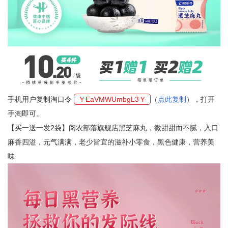
手机用户复制淘口令
￥EaVMWUmbgL3￥
（
点此复制
），打开
手淘即可。
【买一送一发2袋】阅农部落旗舰店黑芝麻丸，微甜甜而不腻，入口
麻香四溢，元气满满，老少皆宜的滋补小零食，黑色健康，营养美
味