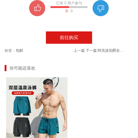
已有
0
用户参与
0
:
0
前往购买
标签：
包邮
上一篇
下一篇:
阿克波伯爵全麦原浆精酿啤酒白啤
你可能还喜欢