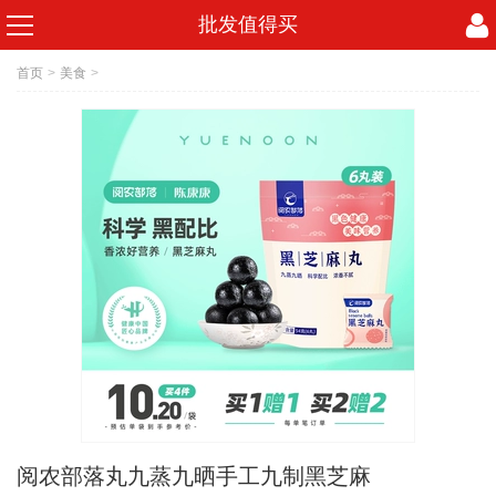
批发值得买
首页
>
美食
>
阅农部落丸九蒸九晒手工九制黑芝麻