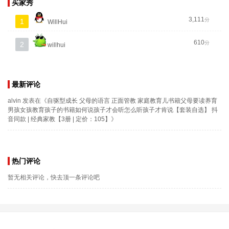
买家秀
3,111
分
1
WillHui
610
分
2
willhui
最新评论
alvin
发表在《
自驱型成长 父母的语言 正面管教 家庭教育儿书籍父母要读养育
男孩女孩教育孩子的书籍如何说孩子才会听怎么听孩子才肯说【套装自选】 抖
音同款 | 经典家教【3册 | 定价：105】
》
热门评论
暂无相关评论，快去顶一条评论吧