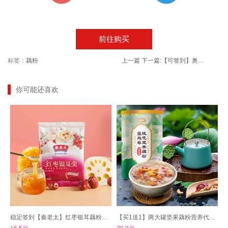
前往购买
标签：
藕粉
上一篇
下一篇:
【可签到】奥斯托东北烤冷面片配专用酱
你可能还喜欢
稳定签到【秦老太】红枣银耳藕粉羹30g*10袋
【买1送1】两大罐坚果藕粉营养代餐粉罐装