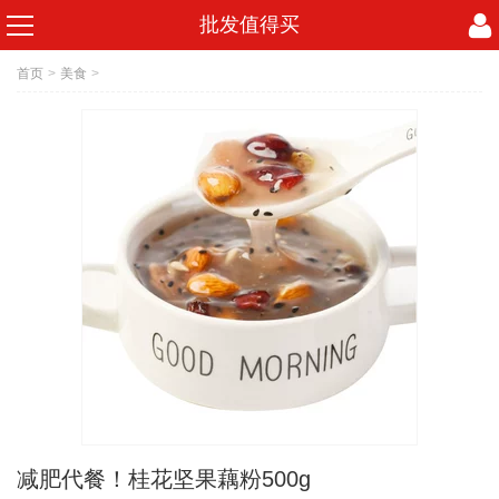
批发值得买
首页
>
美食
>
减肥代餐！桂花坚果藕粉500g