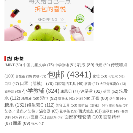
热门标签
乳液
(89)
传统糕点
中国儿童文学
(75)
I'MINT
(53)
中学教辅
(51)
代用
(59)
包邮
(4341)
(100)
化妆
(53)
养生茶
(39)
内裤
(39)
化妆水
(41)
口罩（器械）
(79)
口腔清洁工具
(49)
口红
(47)
唇膏
(47)
大豆分离蛋白
(43)
小学教辅
(324)
洗发
康恩贝
(77)
沐浴露
(82)
洁面
(62)
妇炎洁
(43)
水
(112)
湿巾
(92)
牙膏
(80)
洗衣液
(50)
牙刷
(49)
爽肤水
(41)
益生菌
(44)
糖果
(132)
维生素C
(112)
美容工具
(53)
膏药贴（器械）
(44)
膨化食品
(37)
艾灸／艾条／艾柱／温灸器
(65)
花草茶
(59)
西式糕点
(61)
避孕套
(49)
酱类
面部护理套装
(103)
面部精华
钙
(53)
面膜
(61)
调料
(43)
面膜粉
(42)
(87)
面霜
(89)
香水
(42)