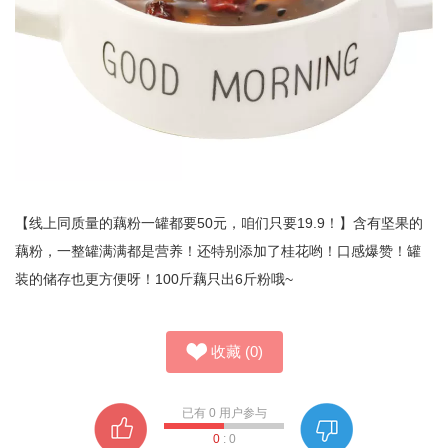
【线上同质量的藕粉一罐都要50元，咱们只要19.9！】含有坚果的
藕粉，一整罐满满都是营养！还特别添加了桂花哟！口感爆赞！罐
装的储存也更方便呀！100斤藕只出6斤粉哦~
收藏
(
0
)
已有
0
用户参与
0
:
0