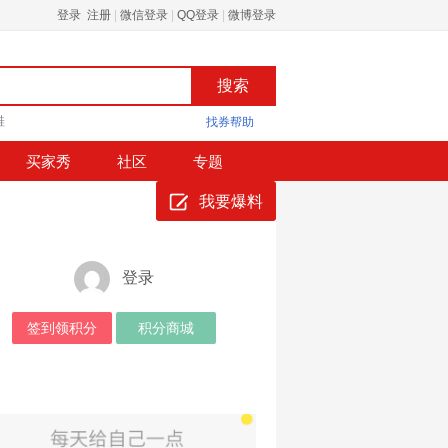
登录 注册
|
微信登录
|
QQ登录
|
微博登录
鞋
找券帮助
买家秀
社区
专题
我要爆料
登录
签到领积分
积分商城