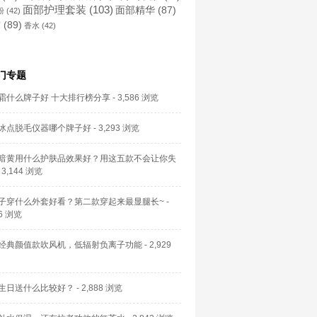
面部护理套装
(103)
面部精华
(87)
粉
(42)
霜
(89)
香水
(42)
门专题
霜什么牌子好 十大排行榜分享
- 3,586 浏览
冰点脱毛仪器哪个牌子好
- 3,293 浏览
暗黄用什么护肤品效果好？用这五款不会让你失
 3,144 浏览
子穿什么外套好看？第二款穿起来最显腿长~
-
56 浏览
经典颜值款吹风机，低辐射负离子功能
- 2,929
生日送什么比较好？
- 2,888 浏览