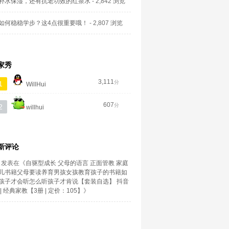
补水保湿，还有抗老功效的红茶水
- 2,842 浏览
如何稳稳学步？这4点很重要哦！
- 2,807 浏览
家秀
3,111
分
1
WillHui
607
分
2
willhui
新评论
发表在《
自驱型成长 父母的语言 正面管教 家庭
儿书籍父母要读养育男孩女孩教育孩子的书籍如
孩子才会听怎么听孩子才肯说【套装自选】 抖音
| 经典家教【3册 | 定价：105】
》