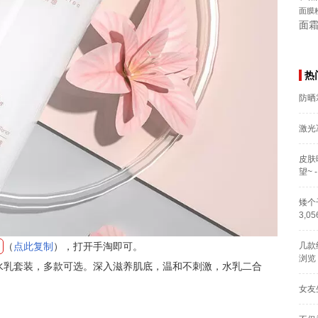
面膜
面
热
防晒
激光
皮肤
望~
-
矮个
3,0
（
点此复制
），打开手淘即可。
几款
浏览
花水乳套装，多款可选。深入滋养肌底，温和不刺激，水乳二合
女友