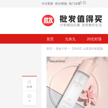
专题
今日更新
|
积分商城
|
热门标签
首页
九块九
20元封顶
首页
>
美妆个护
>
【DAG】山茶花牛奶柔肤液水乳套装
收藏
0