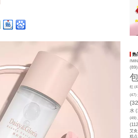
热
I'MI
(89)
红
(4
(47)
(32
水
(
(49)
(112
艾灸
糕点