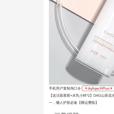
手机用户复制淘口令
￥dqAqecHPius￥
【送洁面慕斯+水乳小样*2】DAG山茶
一，懒人护肤必备【赠运费险】