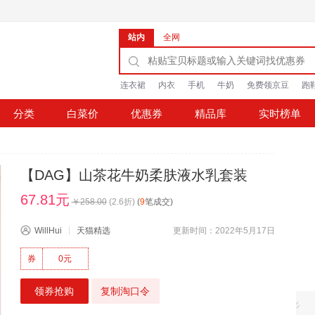
站内
全网
连衣裙
内衣
手机
牛奶
免费领京豆
跑
分类
白菜价
优惠券
精品库
实时榜单
【DAG】山茶花牛奶柔肤液水乳套装
67.81元
￥
258.00
(
2.6
折)
(
9
笔成交)
WillHui
天猫精选
更新时间：2022年5月17日
券
0元
领券抢购
复制淘口令