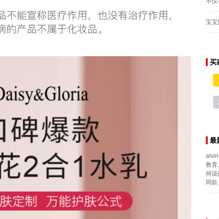
不仅
宝宝
买
最
alvin
教育
何说
同款 