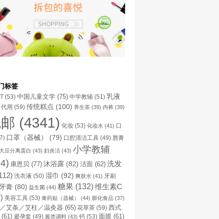
门标签
乳液
中国儿童文学
(75)
NT
(53)
中学教辅
(51)
传统糕点
(100)
代用
(59)
养生茶
(39)
内裤
(39)
包邮
(4341)
化妆
(53)
化妆水
(41)
口
口罩（器械）
(79)
口腔清洁工具
(49)
7)
唇膏
小学教辅
大豆分离蛋白
(43)
妇炎洁
(43)
4)
洗发
康恩贝
(77)
沐浴露
(82)
洁面
(62)
112)
湿巾
(92)
洗衣液
(50)
牙刷
爽肤水
(41)
糖果
(132)
维生素C
牙膏
(80)
益生菌
(44)
)
美容工具
(53)
膏药贴（器械）
(44)
膨化食品
(37)
／艾条／艾柱／温灸器
(65)
花草茶
(59)
西式
(61)
避孕套
(49)
钙
(53)
面膜
(61)
酱类调料
(43)