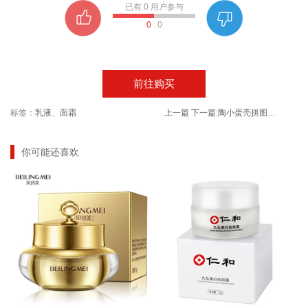
已有
0
用户参与
0
:
0
前往购买
标签：
乳液
、
面霜
上一篇
下一篇:
陶小蛋壳拼图儿童益智进阶早教玩具
你可能还喜欢