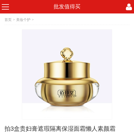
批发值得买
首页
>
美妆个护
>
拍3盒贵妇膏遮瑕隔离保湿面霜懒人素颜霜