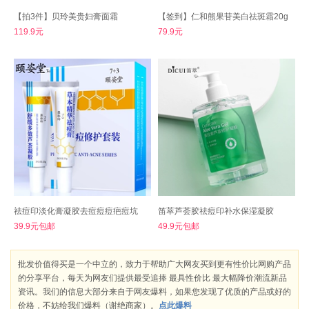
【拍3件】贝玲美贵妇膏面霜
【签到】仁和熊果苷美白祛斑霜20g
119.9元
79.9元
祛痘印淡化膏凝胶去痘痘痘疤痘坑
笛萃芦荟胶祛痘印补水保湿凝胶
39.9元包邮
49.9元包邮
批发价值得买是一个中立的，致力于帮助广大网友买到更有性价比网购产品
的分享平台，每天为网友们提供最受追捧 最具性价比 最大幅降价潮流新品
资讯。我们的信息大部分来自于网友爆料，如果您发现了优质的产品或好的
价格，不妨给我们爆料（谢绝商家）。
点此爆料