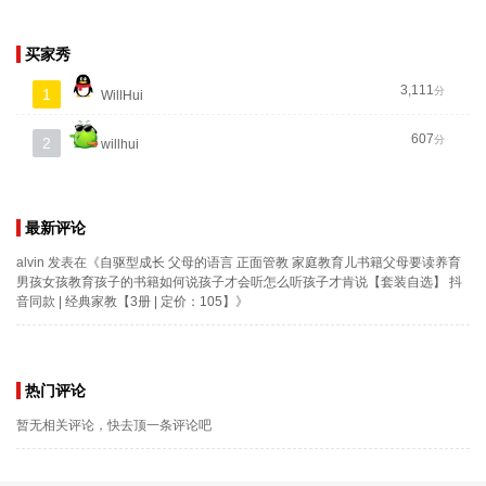
买家秀
3,111
分
1
WillHui
607
分
2
willhui
最新评论
alvin
发表在《
自驱型成长 父母的语言 正面管教 家庭教育儿书籍父母要读养育
男孩女孩教育孩子的书籍如何说孩子才会听怎么听孩子才肯说【套装自选】 抖
音同款 | 经典家教【3册 | 定价：105】
》
热门评论
暂无相关评论，快去顶一条评论吧