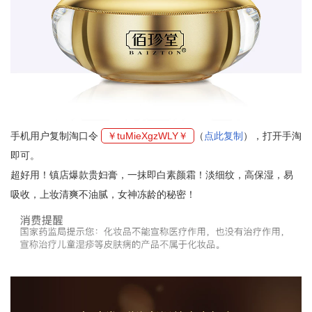
手机用户复制淘口令
￥tuMieXgzWLY￥
（
点此复制
），打开手淘
即可。
超好用！镇店爆款贵妇膏，一抹即白素颜霜！淡细纹，高保湿，易
吸收，上妆清爽不油腻，女神冻龄的秘密！