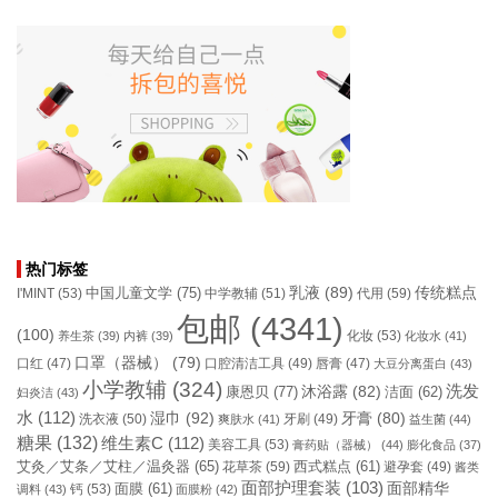
热门标签
乳液
(89)
传统糕点
中国儿童文学
(75)
I'MINT
(53)
中学教辅
(51)
代用
(59)
包邮
(4341)
(100)
化妆
(53)
养生茶
(39)
内裤
(39)
化妆水
(41)
口罩（器械）
(79)
口腔清洁工具
(49)
口红
(47)
唇膏
(47)
大豆分离蛋白
(43)
小学教辅
(324)
洗发
康恩贝
(77)
沐浴露
(82)
洁面
(62)
妇炎洁
(43)
水
(112)
湿巾
(92)
牙膏
(80)
洗衣液
(50)
牙刷
(49)
爽肤水
(41)
益生菌
(44)
糖果
(132)
维生素C
(112)
美容工具
(53)
膏药贴（器械）
(44)
膨化食品
(37)
艾灸／艾条／艾柱／温灸器
(65)
花草茶
(59)
西式糕点
(61)
避孕套
(49)
酱类
面部护理套装
(103)
面部精华
钙
(53)
面膜
(61)
调料
(43)
面膜粉
(42)