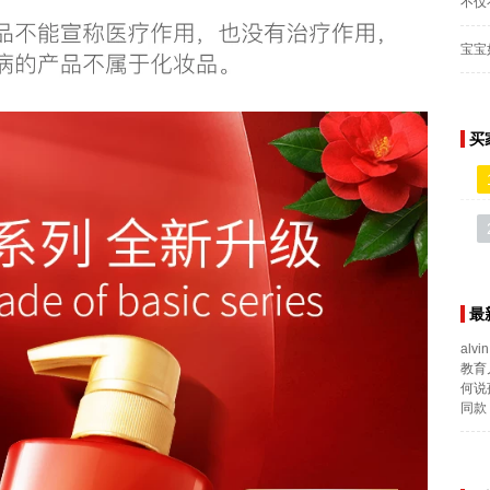
不仅
宝宝
买
最
alvin
教育
何说
同款 