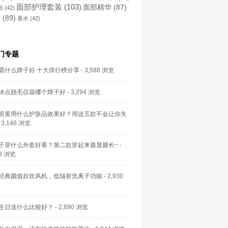
面部护理套装
(103)
面部精华
(87)
粉
(42)
霜
(89)
香水
(42)
门专题
霜什么牌子好 十大排行榜分享
- 3,588 浏览
冰点脱毛仪器哪个牌子好
- 3,294 浏览
暗黄用什么护肤品效果好？用这五款不会让你失
 3,146 浏览
子穿什么外套好看？第二款穿起来最显腿长~
-
58 浏览
经典颜值款吹风机，低辐射负离子功能
- 2,930
生日送什么比较好？
- 2,890 浏览