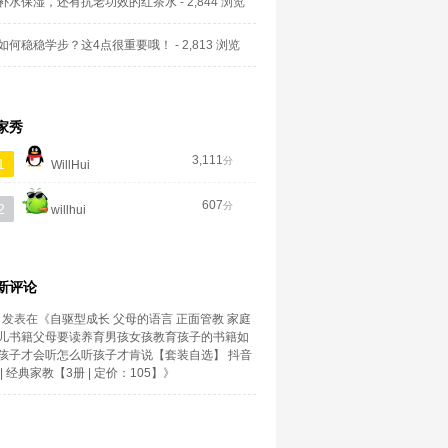
补水保湿，还有抗老功效的红茶水
- 2,844 浏览
如何稳稳学步？这4点很重要哦！
- 2,813 浏览
家秀
3,111
分
1
WillHui
607
分
2
willhui
新评论
发表在《
自驱型成长 父母的语言 正面管教 家庭
儿书籍父母要读养育男孩女孩教育孩子的书籍如
孩子才会听怎么听孩子才肯说【套装自选】 抖音
| 经典家教【3册 | 定价：105】
》