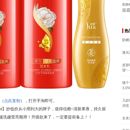
面膜
面
热
防晒
激光
皮肤
望~
-
矮个
3,0
（
点此复制
），打开手淘即可。
几款
浏览
300ml】抄低价从小用到大的牌子，值得信赖~清新果香，持久留
越洗越莹亮顺滑！升级款来了，一定要提前备上！！
女友