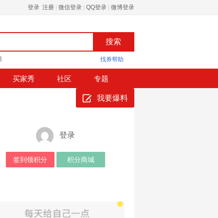
登录 注册
|
微信登录
|
QQ登录
|
微博登录
鞋
找券帮助
买家秀
社区
专题
我要爆料
登录
签到领积分
积分商城