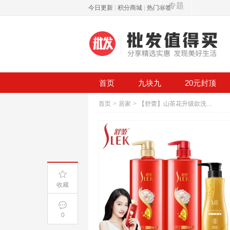
专题
今日更新
|
积分商城
|
热门标签
首页
九块九
20元封顶
首页
>
居家
>
【舒蕾】山茶花升级款洗发水500ml*2
收藏
0