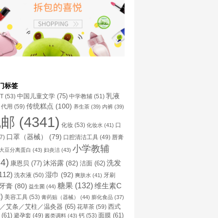
门标签
乳液
中国儿童文学
(75)
NT
(53)
中学教辅
(51)
传统糕点
(100)
代用
(59)
养生茶
(39)
内裤
(39)
包邮
(4341)
化妆
(53)
化妆水
(41)
口
口罩（器械）
(79)
口腔清洁工具
(49)
7)
唇膏
小学教辅
大豆分离蛋白
(43)
妇炎洁
(43)
4)
洗发
康恩贝
(77)
沐浴露
(82)
洁面
(62)
112)
湿巾
(92)
洗衣液
(50)
牙刷
爽肤水
(41)
糖果
(132)
维生素C
牙膏
(80)
益生菌
(44)
)
美容工具
(53)
膏药贴（器械）
(44)
膨化食品
(37)
／艾条／艾柱／温灸器
(65)
花草茶
(59)
西式
(61)
避孕套
(49)
钙
(53)
面膜
(61)
酱类调料
(43)