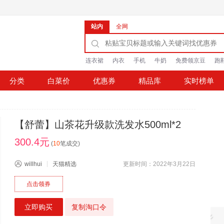
站内
全网
连衣裙
内衣
手机
牛奶
免费领京豆
跑
分类
白菜价
优惠券
精品库
实时榜单
【舒蕾】山茶花升级款洗发水500ml*2
300.4元
(
10
笔成交)
willhui
天猫精选
更新时间：2022年3月22日
点击领券
立即购买
复制淘口令