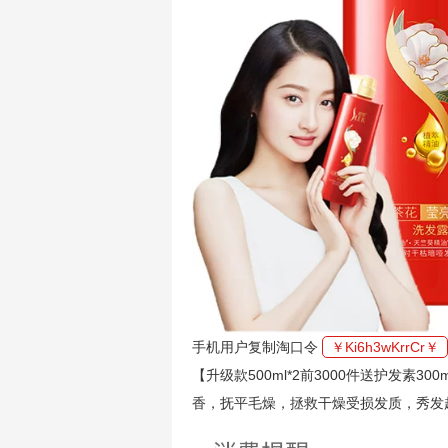
手机用户复制淘口令
￥Ki6h3wKrrCr￥
【升级款500ml*2前3000件送护发素
香，抚平毛燥，拯救干燥受损发质，秀发