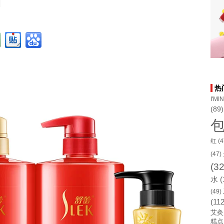
热
I'MI
(89)
红
(4
(47)
(32
水
(
(49)
(112
艾灸
糕点