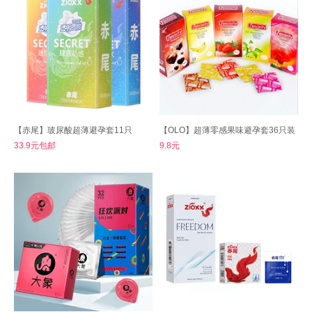
【赤尾】玻尿酸超薄避孕套11只
【OLO】超薄零感果味避孕套36只装
33.9元包邮
9.8元