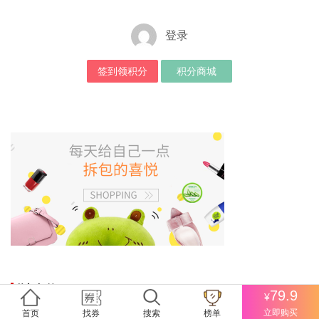
登录
签到领积分
积分商城
热门标签
79.9
¥
乳液
(89)
传统糕点
中国儿童文学
(75)
I'MINT
(53)
中学教辅
(51)
代用
(59)
立即购买
首页
找券
搜索
榜单