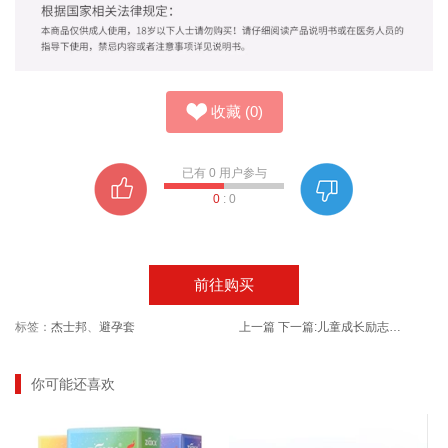
收藏
(
0
)
已有
0
用户参与
0
:
0
前往购买
标签：
杰士邦
、
避孕套
上一篇
下一篇:
儿童成长励志故事书学习没烦恼全10册
你可能还喜欢