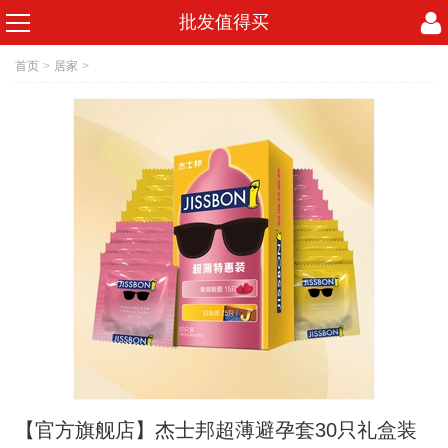
批发值得买
首页
>
居家
>
【官方旗舰店】杰士邦超薄避孕套30只礼盒装