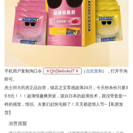
手机用户复制淘口令
￥QhDle6vAsIT￥
（
点此复制
），打开手淘
即可。
杰士邦大药房正品自营，镇店之宝零感超薄24只，今天秒杀价只要3
9.9元！！！超薄情趣爽滑派，源自日本的超薄技术，跟没带套套一
样的感觉，情侣、夫妻们赶快屯粮了！天天都是情人节~【私密发
货】