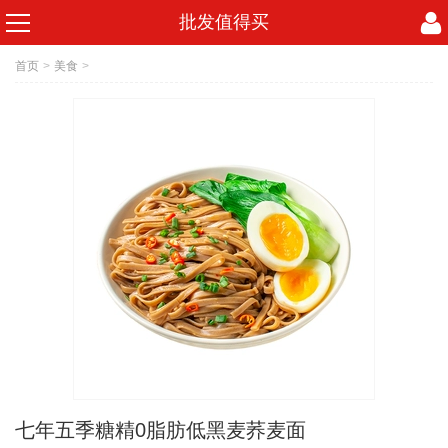
批发值得买
首页
>
美食
>
七年五季糖精0脂肪低黑麦荞麦面