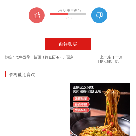
已有
0
用户参与
0
:
0
前往购买
标签：
七年五季
、
挂面（待煮面条）
、
面条
上一篇
下一篇:
【捷安娜】食品级高弹橡胶手套20只
你可能还喜欢