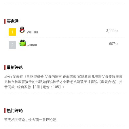
买家秀
3,111
分
1
WillHui
607
分
2
willhui
最新评论
alvin
发表在《
自驱型成长 父母的语言 正面管教 家庭教育儿书籍父母要读养育
男孩女孩教育孩子的书籍如何说孩子才会听怎么听孩子才肯说【套装自选】 抖
音同款 | 经典家教【3册 | 定价：105】
》
热门评论
暂无相关评论，快去顶一条评论吧