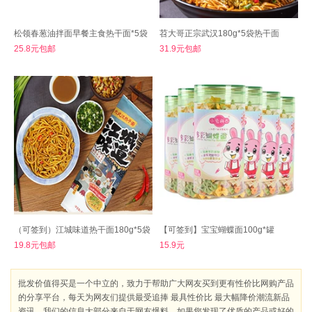
松领春葱油拌面早餐主食热干面*5袋
苕大哥正宗武汉180g*5袋热干面
25.8元包邮
31.9元包邮
（可签到）江城味道热干面180g*5袋
【可签到】宝宝蝴蝶面100g*罐
19.8元包邮
15.9元
批发价值得买是一个中立的，致力于帮助广大网友买到更有性价比网购产品
的分享平台，每天为网友们提供最受追捧 最具性价比 最大幅降价潮流新品
资讯。我们的信息大部分来自于网友爆料，如果您发现了优质的产品或好的