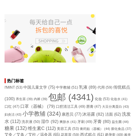
热门标签
乳液
(89)
传统糕点
中国儿童文学
(75)
I'MINT
(53)
中学教辅
(51)
代用
(59)
包邮
(4341)
(100)
化妆
(53)
养生茶
(39)
内裤
(39)
化妆水
(41)
口罩（器械）
(79)
口腔清洁工具
(49)
口红
(47)
唇膏
(47)
大豆分离蛋白
(43)
小学教辅
(324)
洗发
康恩贝
(77)
沐浴露
(82)
洁面
(62)
妇炎洁
(43)
水
(112)
湿巾
(92)
牙膏
(80)
洗衣液
(50)
牙刷
(49)
爽肤水
(41)
益生菌
(44)
糖果
(132)
维生素C
(112)
美容工具
(53)
膏药贴（器械）
(44)
膨化食品
(37)
艾灸／艾条／艾柱／温灸器
(65)
花草茶
(59)
西式糕点
(61)
避孕套
(49)
酱类