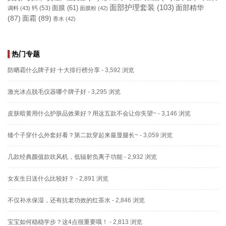
面部护理套装
(103)
面部精华
钙
(53)
面膜
(61)
调料
(43)
面膜粉
(42)
(87)
面霜
(89)
香水
(42)
热门专题
防晒霜什么牌子好 十大排行榜分享
- 3,592 浏览
激光冰点脱毛仪器哪个牌子好
- 3,295 浏览
皮肤暗黄用什么护肤品效果好？用这五款不会让你失望~
- 3,146 浏览
矮个子穿什么外套好看？第二款穿起来最显腿长~
- 3,059 浏览
几款经典颜值款吹风机，低辐射负离子功能
- 2,932 浏览
女友生日送什么比较好？
- 2,891 浏览
不仅补水保湿，还有抗老功效的红茶水
- 2,846 浏览
宝宝如何稳稳学步？这4点很重要哦！
- 2,813 浏览