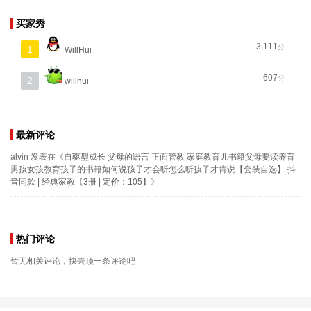
买家秀
3,111
分
1
WillHui
607
分
2
willhui
最新评论
alvin
发表在《
自驱型成长 父母的语言 正面管教 家庭教育儿书籍父母要读养育
男孩女孩教育孩子的书籍如何说孩子才会听怎么听孩子才肯说【套装自选】 抖
音同款 | 经典家教【3册 | 定价：105】
》
热门评论
暂无相关评论，快去顶一条评论吧