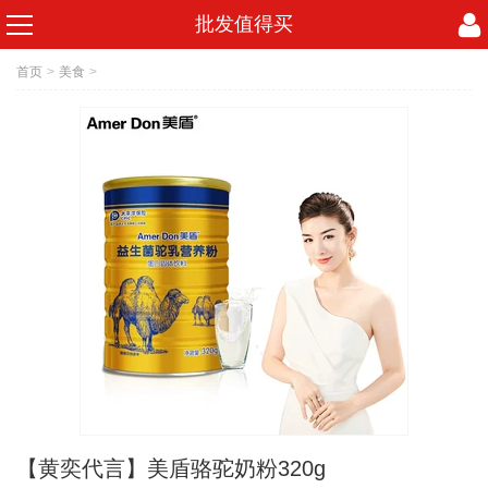
批发值得买
首页
>
美食
>
【黄奕代言】美盾骆驼奶粉320g