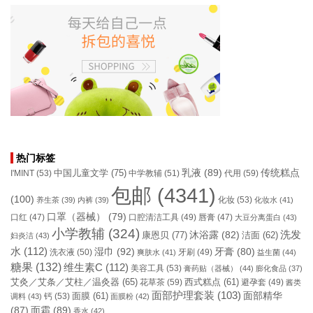
热门标签
乳液
(89)
传统糕点
中国儿童文学
(75)
I'MINT
(53)
中学教辅
(51)
代用
(59)
包邮
(4341)
(100)
化妆
(53)
养生茶
(39)
内裤
(39)
化妆水
(41)
口罩（器械）
(79)
口腔清洁工具
(49)
口红
(47)
唇膏
(47)
大豆分离蛋白
(43)
小学教辅
(324)
洗发
康恩贝
(77)
沐浴露
(82)
洁面
(62)
妇炎洁
(43)
水
(112)
湿巾
(92)
牙膏
(80)
洗衣液
(50)
牙刷
(49)
爽肤水
(41)
益生菌
(44)
糖果
(132)
维生素C
(112)
美容工具
(53)
膏药贴（器械）
(44)
膨化食品
(37)
艾灸／艾条／艾柱／温灸器
(65)
花草茶
(59)
西式糕点
(61)
避孕套
(49)
酱类
面部护理套装
(103)
面部精华
钙
(53)
面膜
(61)
调料
(43)
面膜粉
(42)
(87)
面霜
(89)
香水
(42)