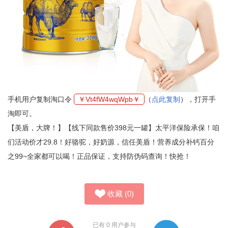
手机用户复制淘口令
￥Vt4fW4wqWpb￥
（
点此复制
），打开手
淘即可。
【美盾，大牌！】【线下同款售价398元一罐】太平洋保险承保！咱
们活动价才29.8！好骆驼，好奶源，信任美盾！营养成分补钙百分
之99~全家都可以喝！正品保证，支持防伪码查询！快抢！
收藏
(
0
)
已有
0
用户参与