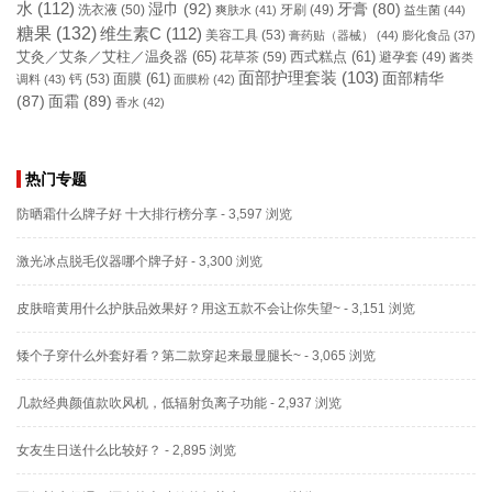
水
(112)
湿巾
(92)
牙膏
(80)
洗衣液
(50)
牙刷
(49)
爽肤水
(41)
益生菌
(44)
糖果
(132)
维生素C
(112)
美容工具
(53)
膏药贴（器械）
(44)
膨化食品
(37)
艾灸／艾条／艾柱／温灸器
(65)
花草茶
(59)
西式糕点
(61)
避孕套
(49)
酱类
面部护理套装
(103)
面部精华
钙
(53)
面膜
(61)
调料
(43)
面膜粉
(42)
(87)
面霜
(89)
香水
(42)
热门专题
防晒霜什么牌子好 十大排行榜分享
- 3,597 浏览
激光冰点脱毛仪器哪个牌子好
- 3,300 浏览
皮肤暗黄用什么护肤品效果好？用这五款不会让你失望~
- 3,151 浏览
矮个子穿什么外套好看？第二款穿起来最显腿长~
- 3,065 浏览
几款经典颜值款吹风机，低辐射负离子功能
- 2,937 浏览
女友生日送什么比较好？
- 2,895 浏览