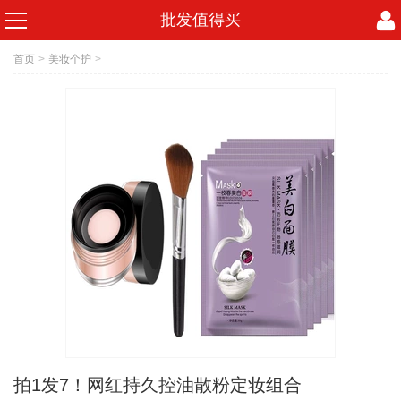
批发值得买
首页
>
美妆个护
>
拍1发7！网红持久控油散粉定妆组合