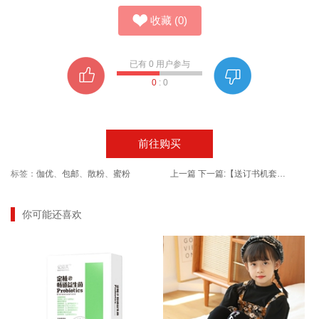
收藏
(
0
)
已有
0
用户参与
0
:
0
前往购买
标签：
伽优
、
包邮
、
散粉
、
蜜粉
上一篇
下一篇:
【送订书机套装】婴美达家用防蚊纱窗纱网
你可能还喜欢