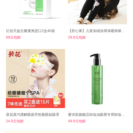
亿佰天益生菌澳洲进口2盒40袋
【舒心果】儿童加绒加厚保暖棉裤打底裤
69元包邮
29.9元包邮
葵花蒸汽缓解眼疲劳热敷眼贴眼罩
蜜诗肌旗舰店卸妆油眼唇专用卸妆油151ml+赠
24.9元包邮
49.9元包邮