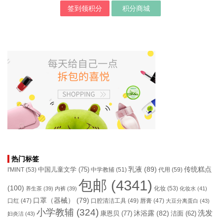
签到领积分
积分商城
热门标签
乳液
(89)
传统糕点
中国儿童文学
(75)
I'MINT
(53)
中学教辅
(51)
代用
(59)
包邮
(4341)
(100)
化妆
(53)
养生茶
(39)
内裤
(39)
化妆水
(41)
口罩（器械）
(79)
口腔清洁工具
(49)
口红
(47)
唇膏
(47)
大豆分离蛋白
(43)
小学教辅
(324)
洗发
康恩贝
(77)
沐浴露
(82)
洁面
(62)
妇炎洁
(43)