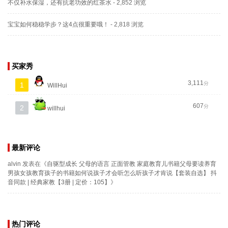
不仅补水保湿，还有抗老功效的红茶水
- 2,852 浏览
宝宝如何稳稳学步？这4点很重要哦！
- 2,818 浏览
买家秀
3,111
分
1
WillHui
607
分
2
willhui
最新评论
alvin
发表在《
自驱型成长 父母的语言 正面管教 家庭教育儿书籍父母要读养育
男孩女孩教育孩子的书籍如何说孩子才会听怎么听孩子才肯说【套装自选】 抖
音同款 | 经典家教【3册 | 定价：105】
》
热门评论