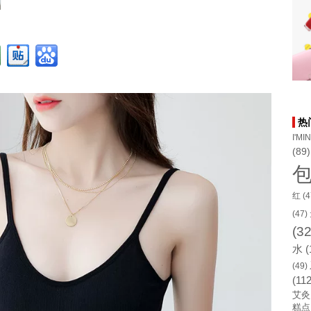
热
I'MI
(89)
红
(4
(47)
(32
水
(
(49)
(112
艾灸
糕点