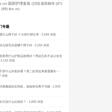
面部护理套装
(103)
面部精华
(87)
粉
(42)
霜
(89)
香水
(42)
门专题
霜什么牌子好 十大排行榜分享
- 3,588 浏览
冰点脱毛仪器哪个牌子好
- 3,294 浏览
暗黄用什么护肤品效果好？用这五款不会让你失
 3,145 浏览
子穿什么外套好看？第二款穿起来最显腿长~
-
57 浏览
经典颜值款吹风机，低辐射负离子功能
- 2,930
生日送什么比较好？
- 2,890 浏览