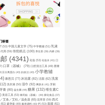
门标签
乳液
中国儿童文学
(75)
NT
(53)
中学教辅
(51)
传统糕点
(100)
代用
(59)
养生茶
(39)
内裤
(39)
包邮
(4341)
化妆
(53)
化妆水
(41)
口
口罩（器械）
(79)
口腔清洁工具
(49)
7)
唇膏
小学教辅
大豆分离蛋白
(43)
妇炎洁
(43)
4)
洗发
康恩贝
(77)
沐浴露
(82)
洁面
(62)
112)
湿巾
(92)
洗衣液
(50)
牙刷
爽肤水
(41)
糖果
(132)
维生素C
牙膏
(80)
益生菌
(44)
)
美容工具
(53)
膏药贴（器械）
(44)
膨化食品
(37)
／艾条／艾柱／温灸器
(65)
花草茶
(59)
西式
(61)
避孕套
(49)
钙
(53)
面膜
(61)
酱类调料
(43)