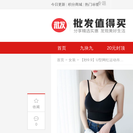
专题
今日更新
|
积分商城
|
热门标签
首页
九块九
20元封顶
首页
>
女装
>
【秒9.9】U型网红运动吊带背心
收藏
0