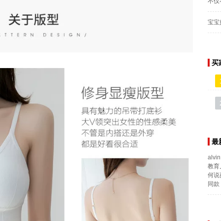
不仅
宝宝
买
最
alvin
教育
何说
同款 