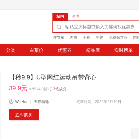
站内
全网
连衣裙
内衣
手机
牛奶
免费领京豆
跑
分类
白菜价
优惠券
精品库
实时榜单
【秒9.9】U型网红运动吊带背心
39.9元
￥
99
(
4.0
折)
(
13
笔成交)
WillHui
天猫精选
更新时间：2022年2月10日
立即购买