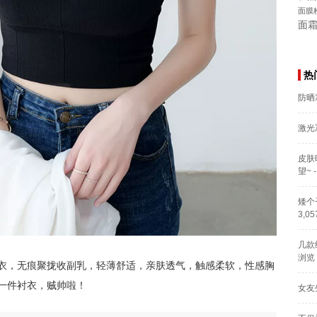
面膜
面
热
防晒
激光
皮肤
望~
-
矮个
3,0
几款
浏览
衣，无痕聚拢收副乳，轻薄舒适，亲肤透气，触感柔软，性感胸
一件衬衣，贼帅啦！
女友