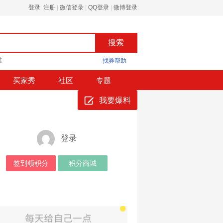
登录 注册
|
微信登录
|
QQ登录
|
微博登录
鞋
找券帮助
买家秀
社区
专题
我要爆料
登录
签到领积分
积分商城