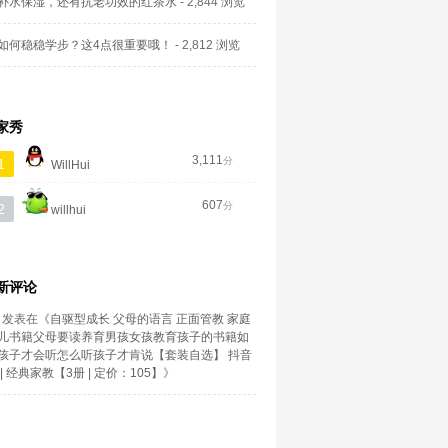
补水保湿，还有抗老功效的红茶水
- 2,844 浏览
如何稳稳学步？这4点很重要哦！
- 2,812 浏览
家秀
3,111
分
1
WillHui
607
分
2
willhui
新评论
发表在《
自驱型成长 父母的语言 正面管教 家庭
儿书籍父母要读养育男孩女孩教育孩子的书籍如
孩子才会听怎么听孩子才肯说【套装自选】 抖音
| 经典家教【3册 | 定价：105】
》