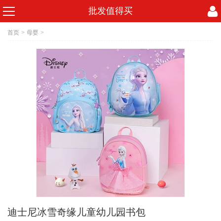
批发值得买
首页
>
母婴
>
迪士尼冰雪奇缘儿童幼儿园书包