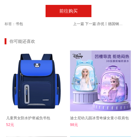
前往购买
标签：
书包
上一篇
下一篇:
亦优丨德国钢厨房砍切两用刀菜刀
你可能还喜欢
儿童男女防水护脊减负书包
迪士尼幼儿园冰雪奇缘女童小双肩包
52元
98元