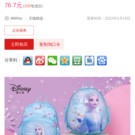
76.7元
(
100
笔成交)
WillHui
天猫精选
更新时间：2022年2月10日
点击领券
立即购买
复制淘口令
分享到：