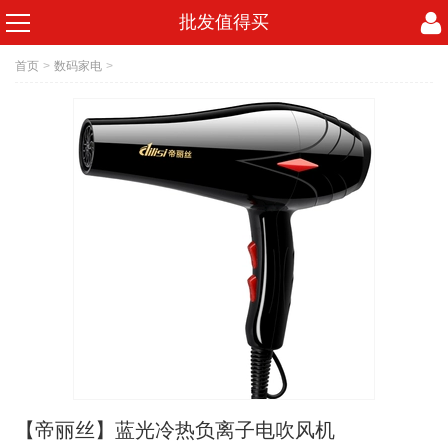
批发值得买
首页
>
数码家电
>
【帝丽丝】蓝光冷热负离子电吹风机