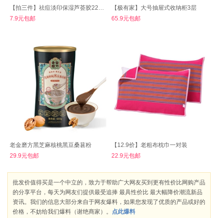
【拍三件】祛痘淡印保湿芦荟胶220gx3
【极有家】大号抽屉式收纳柜3层
7.9元包邮
65.9元包邮
老金磨方黑芝麻核桃黑豆桑葚粉
【12.9价】老粗布枕巾一对装
29.9元包邮
22.9元包邮
批发价值得买是一个中立的，致力于帮助广大网友买到更有性价比网购产品
的分享平台，每天为网友们提供最受追捧 最具性价比 最大幅降价潮流新品
资讯。我们的信息大部分来自于网友爆料，如果您发现了优质的产品或好的
价格，不妨给我们爆料（谢绝商家）。
点此爆料