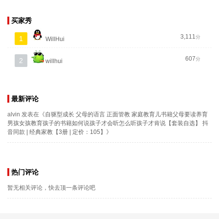
买家秀
3,111
分
1
WillHui
607
分
2
willhui
最新评论
alvin
发表在《
自驱型成长 父母的语言 正面管教 家庭教育儿书籍父母要读养育
男孩女孩教育孩子的书籍如何说孩子才会听怎么听孩子才肯说【套装自选】 抖
音同款 | 经典家教【3册 | 定价：105】
》
热门评论
暂无相关评论，快去顶一条评论吧