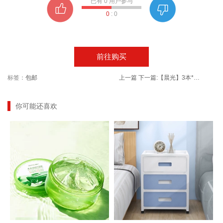
已有
0
用户参与
0
:
0
前往购买
标签：
包邮
上一篇
下一篇:
【晨光】3本*300张便利贴！
你可能还喜欢