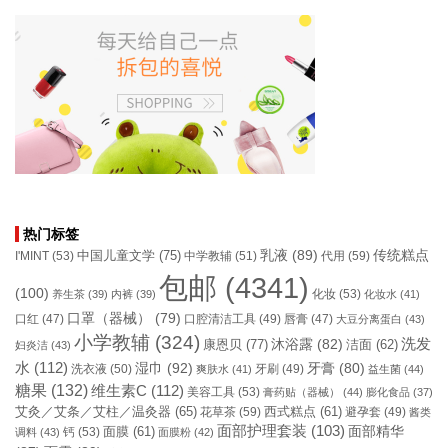
热门标签
乳液
(89)
传统糕点
中国儿童文学
(75)
I'MINT
(53)
中学教辅
(51)
代用
(59)
包邮
(4341)
(100)
化妆
(53)
养生茶
(39)
内裤
(39)
化妆水
(41)
口罩（器械）
(79)
口腔清洁工具
(49)
口红
(47)
唇膏
(47)
大豆分离蛋白
(43)
小学教辅
(324)
洗发
康恩贝
(77)
沐浴露
(82)
洁面
(62)
妇炎洁
(43)
水
(112)
湿巾
(92)
牙膏
(80)
洗衣液
(50)
牙刷
(49)
爽肤水
(41)
益生菌
(44)
糖果
(132)
维生素C
(112)
美容工具
(53)
膏药贴（器械）
(44)
膨化食品
(37)
艾灸／艾条／艾柱／温灸器
(65)
花草茶
(59)
西式糕点
(61)
避孕套
(49)
酱类
面部护理套装
(103)
面部精华
钙
(53)
面膜
(61)
调料
(43)
面膜粉
(42)