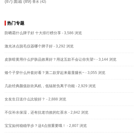
(87)
面霜
(89)
香水
(42)
热门专题
防晒霜什么牌子好 十大排行榜分享
- 3,586 浏览
激光冰点脱毛仪器哪个牌子好
- 3,292 浏览
皮肤暗黄用什么护肤品效果好？用这五款不会让你失望~
- 3,144 浏览
矮个子穿什么外套好看？第二款穿起来最显腿长~
- 3,055 浏览
几款经典颜值款吹风机，低辐射负离子功能
- 2,929 浏览
女友生日送什么比较好？
- 2,888 浏览
不仅补水保湿，还有抗老功效的红茶水
- 2,842 浏览
宝宝如何稳稳学步？这4点很重要哦！
- 2,807 浏览