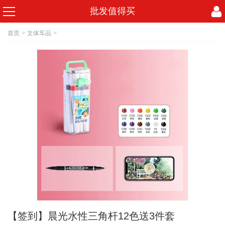
批发值得买
首页
>
文体车品
>
【签到】晨光水性三角杆12色送3件套