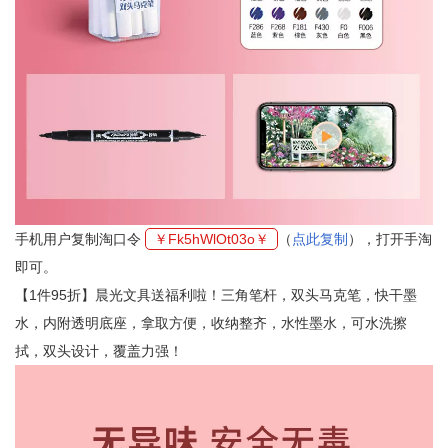
手机用户复制淘口令
￥Fk5hWlOt03o￥
（
点此复制
），打开手淘
即可。
【1件95折】晨光文具送福利啦！三角笔杆，双头马克笔，快干墨
水，内附透明底座，拿取方便，收纳整齐，水性墨水，可水洗擦
拭，双头设计，覆盖力强！