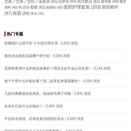
艾灸／艾条／艾柱／温灸器
(65)
花草茶
(59)
西式糕点
(61)
避孕套
(49)
酱类
面部护理套装
(103)
面部精华
钙
(53)
面膜
(61)
调料
(43)
面膜粉
(42)
(87)
面霜
(89)
香水
(42)
热门专题
防晒霜什么牌子好 十大排行榜分享
- 3,592 浏览
激光冰点脱毛仪器哪个牌子好
- 3,294 浏览
皮肤暗黄用什么护肤品效果好？用这五款不会让你失望~
- 3,146 浏览
矮个子穿什么外套好看？第二款穿起来最显腿长~
- 3,059 浏览
几款经典颜值款吹风机，低辐射负离子功能
- 2,931 浏览
女友生日送什么比较好？
- 2,891 浏览
不仅补水保湿，还有抗老功效的红茶水
- 2,845 浏览