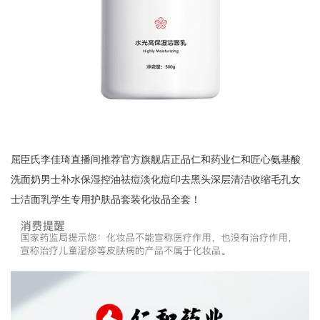
屈臣氏李佳琦直播间推荐官方旗舰店正品仁和药业仁和匠心氨基酸
洗面奶男士补水保湿控油祛痘淡化痘印去黑头深层清洁收缩毛孔女
士洁面乳学生专用护肤品套装化妆品全套！