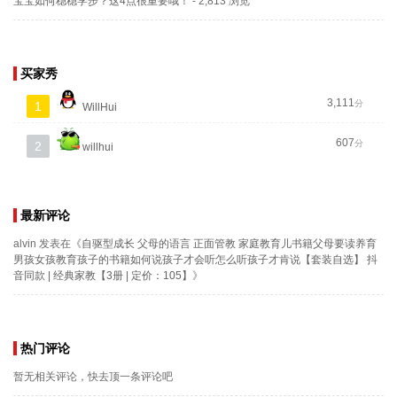
宝宝如何稳稳学步？这4点很重要哦！
- 2,813 浏览
买家秀
3,111
分
1
WillHui
607
分
2
willhui
最新评论
alvin
发表在《
自驱型成长 父母的语言 正面管教 家庭教育儿书籍父母要读养育
男孩女孩教育孩子的书籍如何说孩子才会听怎么听孩子才肯说【套装自选】 抖
音同款 | 经典家教【3册 | 定价：105】
》
热门评论
暂无相关评论，快去顶一条评论吧