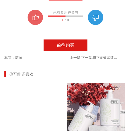
已有
0
用户参与
0
:
0
前往购买
标签：
洁面
上一篇
下一篇:
修正多效紧致修护眼霜正品护肤化妆品
你可能还喜欢