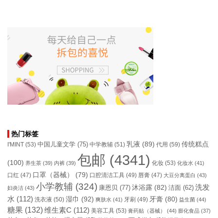
热门标签
乳液
(89)
传统糕点
中国儿童文学
(75)
I'MINT
(53)
中学教辅
(51)
代用
(59)
包邮
(4341)
(100)
化妆
(53)
养生茶
(39)
内裤
(39)
化妆水
(41)
口罩（器械）
(79)
口腔清洁工具
(49)
口红
(47)
唇膏
(47)
大豆分离蛋白
(43)
小学教辅
(324)
洗发
康恩贝
(77)
沐浴露
(82)
洁面
(62)
妇炎洁
(43)
水
(112)
湿巾
(92)
牙膏
(80)
洗衣液
(50)
牙刷
(49)
爽肤水
(41)
益生菌
(44)
糖果
(132)
维生素C
(112)
美容工具
(53)
膏药贴（器械）
(44)
膨化食品
(37)