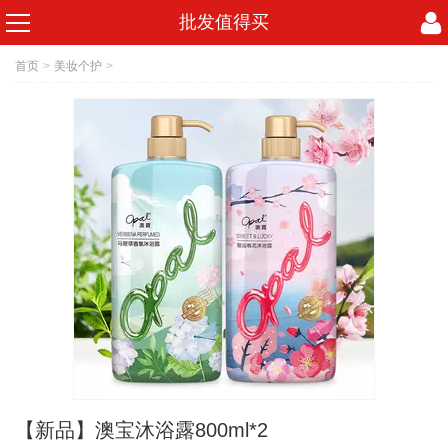
批发值得买
首页
>
美妆个护
>
【新品】澳宝沐浴露800ml*2