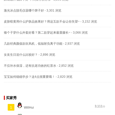
激光冰点脱毛仪器哪个牌子好
- 3,301 浏览
皮肤暗黄用什么护肤品效果好？用这五款不会让你失望~
- 3,152 浏览
矮个子穿什么外套好看？第二款穿起来最显腿长~
- 3,066 浏览
几款经典颜值款吹风机，低辐射负离子功能
- 2,937 浏览
女友生日送什么比较好？
- 2,896 浏览
不仅补水保湿，还有抗老功效的红茶水
- 2,852 浏览
宝宝如何稳稳学步？这4点很重要哦！
- 2,820 浏览
买家秀
3,111
分
1
WillHui