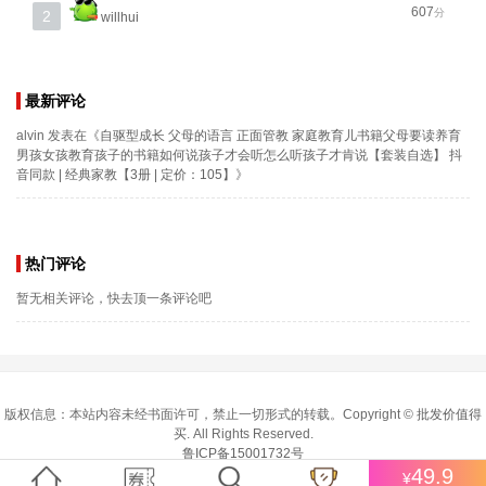
607
分
2
willhui
最新评论
alvin
发表在《
自驱型成长 父母的语言 正面管教 家庭教育儿书籍父母要读养育
男孩女孩教育孩子的书籍如何说孩子才会听怎么听孩子才肯说【套装自选】 抖
音同款 | 经典家教【3册 | 定价：105】
》
热门评论
暂无相关评论，快去顶一条评论吧
版权信息：本站内容未经书面许可，禁止一切形式的转载。Copyright ©
批发价值得
买
. All Rights Reserved.
鲁ICP备15001732号
49.9
¥