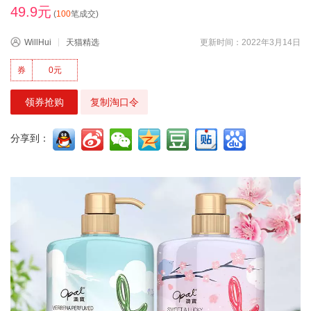
49.9元
(
100
笔成交)
WillHui
天猫精选
更新时间：2022年3月14日
券
0元
领券抢购
复制淘口令
分享到：