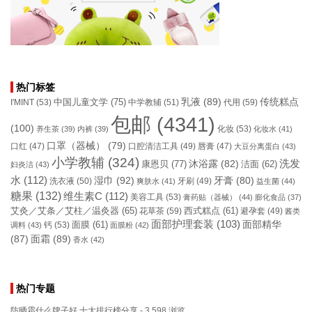
热门标签
乳液
(89)
传统糕点
中国儿童文学
(75)
I'MINT
(53)
中学教辅
(51)
代用
(59)
包邮
(4341)
(100)
化妆
(53)
养生茶
(39)
内裤
(39)
化妆水
(41)
口罩（器械）
(79)
口腔清洁工具
(49)
口红
(47)
唇膏
(47)
大豆分离蛋白
(43)
小学教辅
(324)
洗发
康恩贝
(77)
沐浴露
(82)
洁面
(62)
妇炎洁
(43)
水
(112)
湿巾
(92)
牙膏
(80)
洗衣液
(50)
牙刷
(49)
爽肤水
(41)
益生菌
(44)
糖果
(132)
维生素C
(112)
美容工具
(53)
膏药贴（器械）
(44)
膨化食品
(37)
艾灸／艾条／艾柱／温灸器
(65)
花草茶
(59)
西式糕点
(61)
避孕套
(49)
酱类
面部护理套装
(103)
面部精华
钙
(53)
面膜
(61)
调料
(43)
面膜粉
(42)
(87)
面霜
(89)
香水
(42)
热门专题
防晒霜什么牌子好 十大排行榜分享
- 3,598 浏览