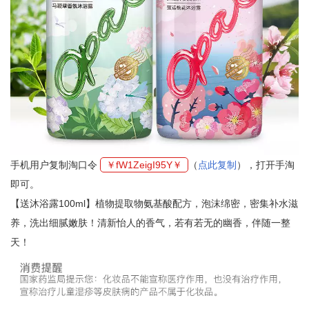
手机用户复制淘口令
￥fW1ZeigI95Y￥
（
点此复制
），打开手淘
即可。
【送沐浴露100ml】植物提取物氨基酸配方，泡沫绵密，密集补水滋
养，洗出细腻嫩肤！清新怡人的香气，若有若无的幽香，伴随一整
天！