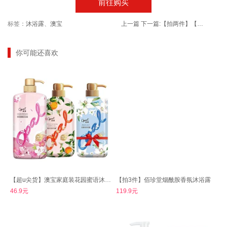
前往购买
标签：
沐浴露
、
澳宝
上一篇
下一篇:
【拍两件】【轻益点】益生菌冻干双歧杆菌粉
你可能还喜欢
【超u尖货】澳宝家庭装花园蜜语沐浴露*3瓶
【拍3件】佰珍堂烟酰胺香氛沐浴露
46.9元
119.9元