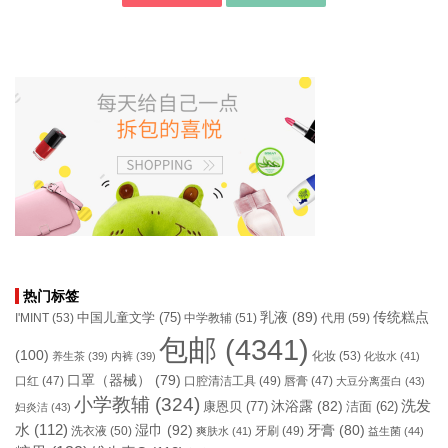
热门标签
乳液
(89)
传统糕点
中国儿童文学
(75)
I'MINT
(53)
中学教辅
(51)
代用
(59)
包邮
(4341)
(100)
化妆
(53)
养生茶
(39)
内裤
(39)
化妆水
(41)
口罩（器械）
(79)
口腔清洁工具
(49)
口红
(47)
唇膏
(47)
大豆分离蛋白
(43)
小学教辅
(324)
洗发
康恩贝
(77)
沐浴露
(82)
洁面
(62)
妇炎洁
(43)
水
(112)
湿巾
(92)
牙膏
(80)
洗衣液
(50)
牙刷
(49)
爽肤水
(41)
益生菌
(44)