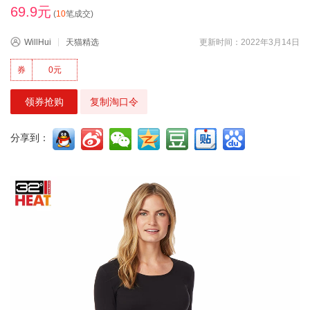
69.9元
(
10
笔成交)
WillHui
天猫精选
更新时间：2022年3月14日
券
0元
领券抢购
复制淘口令
分享到：