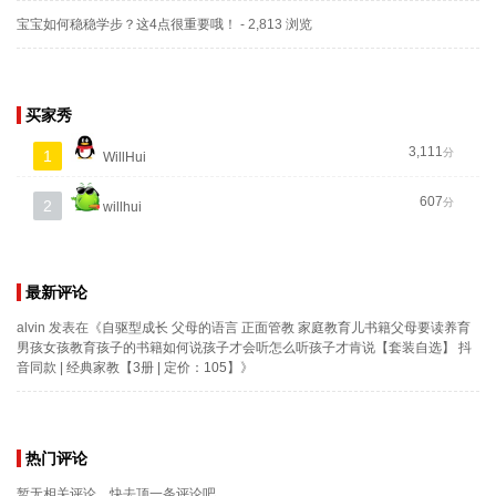
宝宝如何稳稳学步？这4点很重要哦！
- 2,813 浏览
买家秀
3,111
分
1
WillHui
607
分
2
willhui
最新评论
alvin
发表在《
自驱型成长 父母的语言 正面管教 家庭教育儿书籍父母要读养育
男孩女孩教育孩子的书籍如何说孩子才会听怎么听孩子才肯说【套装自选】 抖
音同款 | 经典家教【3册 | 定价：105】
》
热门评论
暂无相关评论，快去顶一条评论吧