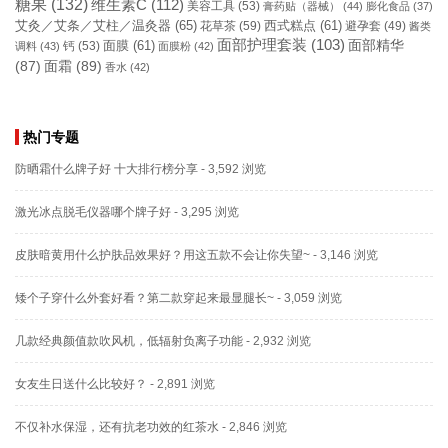
糖果
(132)
维生素C
(112)
美容工具
(53)
膏药贴（器械）
(44)
膨化食品
(37)
艾灸／艾条／艾柱／温灸器
(65)
花草茶
(59)
西式糕点
(61)
避孕套
(49)
酱类
面部护理套装
(103)
面部精华
钙
(53)
面膜
(61)
调料
(43)
面膜粉
(42)
(87)
面霜
(89)
香水
(42)
热门专题
防晒霜什么牌子好 十大排行榜分享
- 3,592 浏览
激光冰点脱毛仪器哪个牌子好
- 3,295 浏览
皮肤暗黄用什么护肤品效果好？用这五款不会让你失望~
- 3,146 浏览
矮个子穿什么外套好看？第二款穿起来最显腿长~
- 3,059 浏览
几款经典颜值款吹风机，低辐射负离子功能
- 2,932 浏览
女友生日送什么比较好？
- 2,891 浏览
不仅补水保湿，还有抗老功效的红茶水
- 2,846 浏览