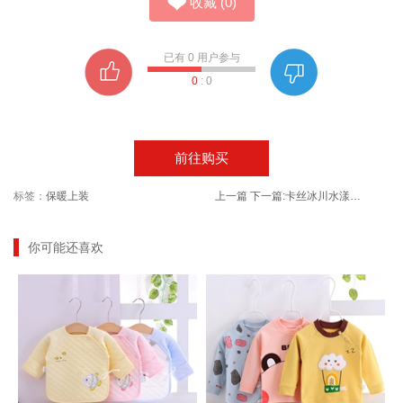
收藏
(
0
)
已有
0
用户参与
0
:
0
前往购买
标签：
保暖上装
上一篇
下一篇:
卡丝冰川水漾保湿喷雾120ml
你可能还喜欢