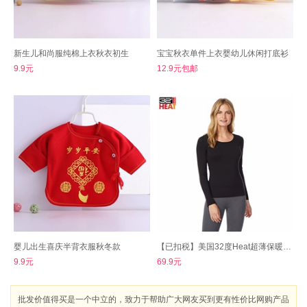
新生儿和尚服纯棉上衣秋衣初生
宝宝秋衣单件上衣婴幼儿休闲打底衫
9.9元
12.9元包邮
婴儿出生喜庆半背衣服秋冬款
【已扣税】美国32度Heat超薄保暖衣裤
9.9元
69.9元
批发价值得买是一个中立的，致力于帮助广大网友买到更有性价比网购产品