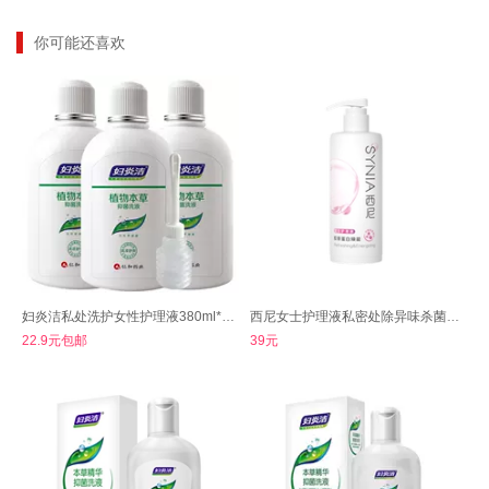
你可能还喜欢
妇炎洁私处洗护女性护理液380ml*3瓶
西尼女士护理液私密处除异味杀菌清洗液
22.9元包邮
39元