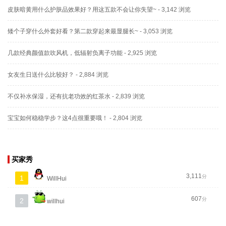
皮肤暗黄用什么护肤品效果好？用这五款不会让你失望~
- 3,142 浏览
矮个子穿什么外套好看？第二款穿起来最显腿长~
- 3,053 浏览
几款经典颜值款吹风机，低辐射负离子功能
- 2,925 浏览
女友生日送什么比较好？
- 2,884 浏览
不仅补水保湿，还有抗老功效的红茶水
- 2,839 浏览
宝宝如何稳稳学步？这4点很重要哦！
- 2,804 浏览
买家秀
3,111
分
1
WillHui
607
分
2
willhui