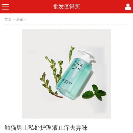
批发值得买
首页
>
居家
>
触猫男士私处护理液止痒去异味