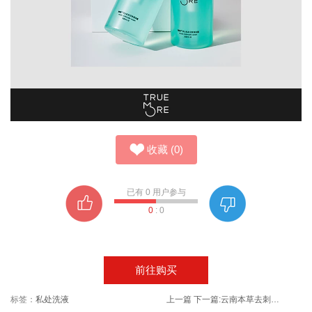
收藏
(
0
)
已有
0
用户参与
0
:
0
前往购买
标签：
私处洗液
上一篇
下一篇:
云南本草去刺瘊鸡尤茧鸡眼脚趾瘊老茧神器