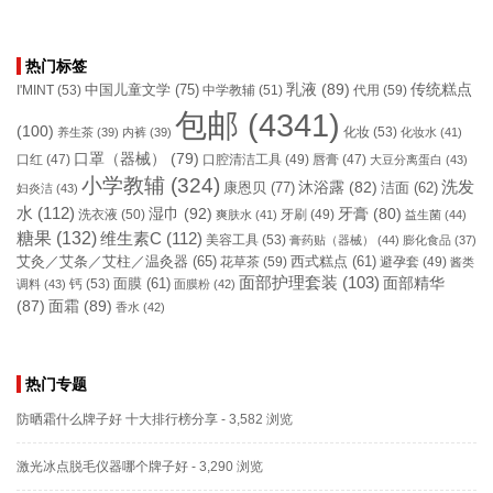
热门标签
乳液
(89)
传统糕点
中国儿童文学
(75)
I'MINT
(53)
中学教辅
(51)
代用
(59)
包邮
(4341)
(100)
化妆
(53)
养生茶
(39)
内裤
(39)
化妆水
(41)
口罩（器械）
(79)
口腔清洁工具
(49)
口红
(47)
唇膏
(47)
大豆分离蛋白
(43)
小学教辅
(324)
洗发
康恩贝
(77)
沐浴露
(82)
洁面
(62)
妇炎洁
(43)
水
(112)
湿巾
(92)
牙膏
(80)
洗衣液
(50)
牙刷
(49)
爽肤水
(41)
益生菌
(44)
糖果
(132)
维生素C
(112)
美容工具
(53)
膏药贴（器械）
(44)
膨化食品
(37)
艾灸／艾条／艾柱／温灸器
(65)
花草茶
(59)
西式糕点
(61)
避孕套
(49)
酱类
面部护理套装
(103)
面部精华
钙
(53)
面膜
(61)
调料
(43)
面膜粉
(42)
(87)
面霜
(89)
香水
(42)
热门专题
防晒霜什么牌子好 十大排行榜分享
- 3,582 浏览
激光冰点脱毛仪器哪个牌子好
- 3,290 浏览