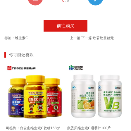
0
:
0
前往购买
标签：
维生素C
上一篇
下一篇:
欧若纹蚕丝无痕透气高腰收腹头内裤
你可能还喜欢
可签到！白云山维生素C软糖168g/瓶多口味
康恩贝维生素C咀嚼片100片