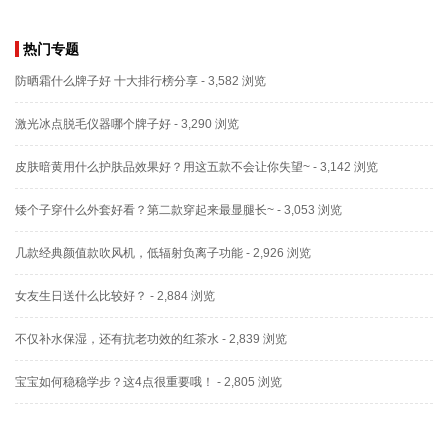
热门专题
防晒霜什么牌子好 十大排行榜分享
- 3,582 浏览
激光冰点脱毛仪器哪个牌子好
- 3,290 浏览
皮肤暗黄用什么护肤品效果好？用这五款不会让你失望~
- 3,142 浏览
矮个子穿什么外套好看？第二款穿起来最显腿长~
- 3,053 浏览
几款经典颜值款吹风机，低辐射负离子功能
- 2,926 浏览
女友生日送什么比较好？
- 2,884 浏览
不仅补水保湿，还有抗老功效的红茶水
- 2,839 浏览
宝宝如何稳稳学步？这4点很重要哦！
- 2,805 浏览