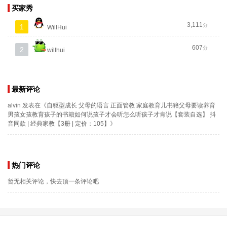
买家秀
3,111
分
1
WillHui
607
分
2
willhui
最新评论
alvin
发表在《
自驱型成长 父母的语言 正面管教 家庭教育儿书籍父母要读养育
男孩女孩教育孩子的书籍如何说孩子才会听怎么听孩子才肯说【套装自选】 抖
音同款 | 经典家教【3册 | 定价：105】
》
热门评论
暂无相关评论，快去顶一条评论吧