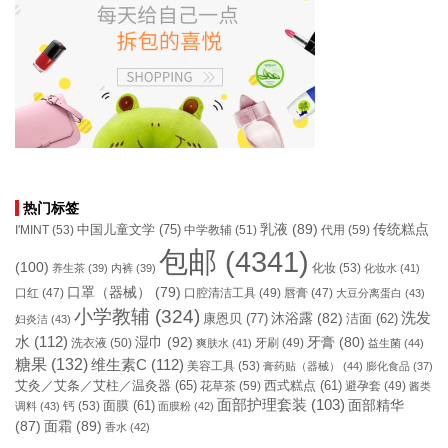
热门标签
乳液
(89)
传统糕点
中国儿童文学
(75)
I'MINT
(53)
中学教辅
(51)
代用
(59)
包邮
(4341)
(100)
化妆
(53)
养生茶
(39)
内裤
(39)
化妆水
(41)
口罩（器械）
(79)
口腔清洁工具
(49)
口红
(47)
唇膏
(47)
大豆分离蛋白
(43)
小学教辅
(324)
洗发
康恩贝
(77)
沐浴露
(82)
洁面
(62)
妇炎洁
(43)
水
(112)
湿巾
(92)
牙膏
(80)
洗衣液
(50)
牙刷
(49)
爽肤水
(41)
益生菌
(44)
糖果
(132)
维生素C
(112)
美容工具
(53)
膏药贴（器械）
(44)
膨化食品
(37)
艾灸／艾条／艾柱／温灸器
(65)
花草茶
(59)
西式糕点
(61)
避孕套
(49)
酱类
面部护理套装
(103)
面部精华
钙
(53)
面膜
(61)
调料
(43)
面膜粉
(42)
(87)
面霜
(89)
香水
(42)